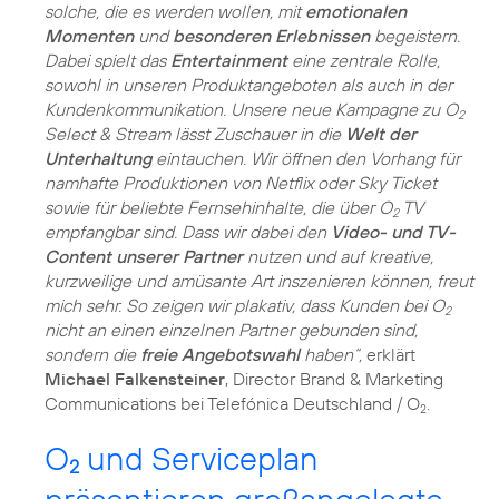
solche, die es werden wollen, mit
emotionalen
Momenten
und
besonderen Erlebnissen
begeistern.
Dabei spielt das
Entertainment
eine zentrale Rolle,
sowohl in unseren Produktangeboten als auch in der
Kundenkommunikation. Unsere neue Kampagne zu O
2
Select & Stream lässt Zuschauer in die
Welt der
Unterhaltung
eintauchen. Wir öffnen den Vorhang für
namhafte Produktionen von Netflix oder Sky Ticket
sowie für beliebte Fernsehinhalte, die über O
TV
2
empfangbar sind. Dass wir dabei den
Video- und TV-
Content unserer Partner
nutzen und auf kreative,
kurzweilige und amüsante Art inszenieren können, freut
mich sehr. So zeigen wir plakativ, dass Kunden bei O
2
nicht an einen einzelnen Partner gebunden sind,
sondern die
freie Angebotswahl
haben“,
erklärt
Michael Falkensteiner
, Director Brand & Marketing
Communications bei Telefónica Deutschland / O
2
O
und Serviceplan
2