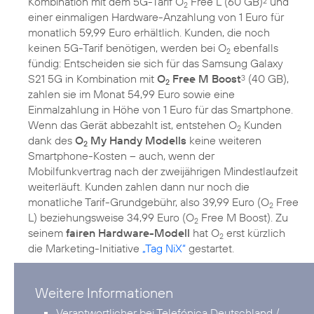
Kombination mit dem 5G-Tarif O
Free L (60 GB)
und
2
2
einer einmaligen Hardware-Anzahlung von 1 Euro für
monatlich 59,99 Euro erhältlich. Kunden, die noch
keinen 5G-Tarif benötigen, werden bei O
ebenfalls
2
fündig: Entscheiden sie sich für das Samsung Galaxy
S21 5G in Kombination mit
O
Free M Boost
(40 GB),
3
2
zahlen sie im Monat 54,99 Euro sowie eine
Einmalzahlung in Höhe von 1 Euro für das Smartphone.
Wenn das Gerät abbezahlt ist, entstehen O
Kunden
2
dank des
O
My Handy Modells
keine weiteren
2
Smartphone-Kosten – auch, wenn der
Mobilfunkvertrag nach der zweijährigen Mindestlaufzeit
weiterläuft. Kunden zahlen dann nur noch die
monatliche Tarif-Grundgebühr, also 39,99 Euro (O
Free
2
L) beziehungsweise 34,99 Euro (O
Free M Boost). Zu
2
seinem
fairen Hardware-Modell
hat O
erst kürzlich
2
die Marketing-Initiative
„Tag NiX“
Weitere Informationen
Verantwortlicher bei Telefónica Deutschland /