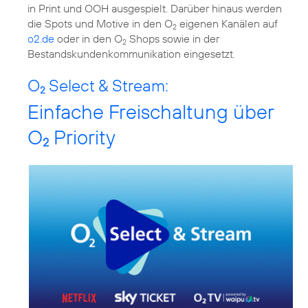
in Print und OOH ausgespielt. Darüber hinaus werden
die Spots und Motive in den O
eigenen Kanälen auf
2
o2.de
oder in den O
Shops sowie in der
2
Bestandskundenkommunikation eingesetzt.
O
Select & Stream:
2
Einfache Freischaltung über
O
Priority
2