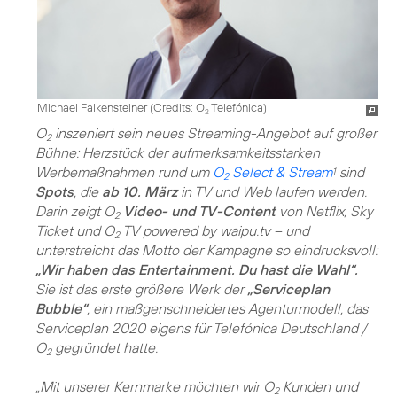
Michael Falkensteiner (
Credits: O
Telefónica
)
2
O
inszeniert sein neues Streaming-Angebot auf großer
2
Bühne: Herzstück der aufmerksamkeitsstarken
Werbemaßnahmen rund um
O
Select & Stream
sind
1
2
Spots
, die
ab 10. März
in TV und Web laufen werden.
Darin zeigt O
Video- und TV-Content
von Netflix, Sky
2
Ticket und O
TV powered by waipu.tv – und
2
unterstreicht das Motto der Kampagne so eindrucksvoll:
„Wir haben das Entertainment. Du hast die Wahl“.
Sie ist das erste größere Werk der
„Serviceplan
Bubble“
, ein maßgenschneidertes Agenturmodell, das
Serviceplan 2020 eigens für Telefónica Deutschland /
O
gegründet hatte.
2
„Mit unserer Kernmarke möchten wir O
Kunden und
2