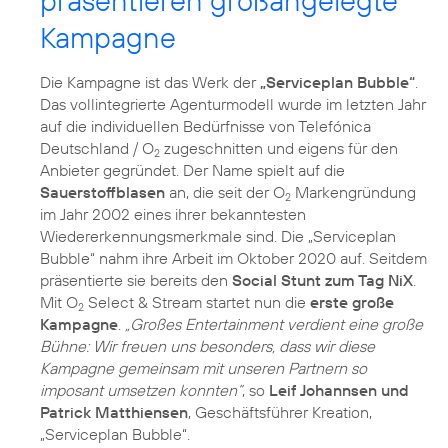
präsentieren großangelegte
Kampagne
Die Kampagne ist das Werk der
„Serviceplan Bubble“
.
Das vollintegrierte Agenturmodell wurde im letzten Jahr
auf die individuellen Bedürfnisse von Telefónica
Deutschland / O
zugeschnitten und eigens für den
2
Anbieter gegründet. Der Name spielt auf die
Sauerstoffblasen
an, die seit der O
Markengründung
2
im Jahr 2002 eines ihrer bekanntesten
Wiedererkennungsmerkmale sind. Die „Serviceplan
Bubble“ nahm ihre Arbeit im Oktober 2020 auf. Seitdem
präsentierte sie bereits den
Social Stunt zum Tag NiX
.
Mit O
Select & Stream startet nun die
erste große
2
Kampagne
.
„Großes Entertainment verdient eine große
Bühne: Wir freuen uns besonders, dass wir diese
Kampagne gemeinsam mit unseren Partnern so
imposant umsetzen konnten“
, so
Leif Johannsen und
Patrick Matthiensen
, Geschäftsführer Kreation,
„Serviceplan Bubble“.