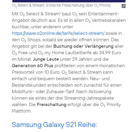
O
Select & Stream: Einfache Freischaltung über O
Priority
2
2
Mit O
Select & Stream
baut O
sein Entertainment-
1
2
2
Angebot deutlich aus. Es ist in allen O
Vertriebskanälen
2
buchbar, unter anderem unter
https://www.o2online.de/tarife/select-stream/
sowie in
den O
Shops, sobald sie wieder öffnen können. Das
2
Angebot gilt bei der
Buchung oder Verlängerung
aller
O
Free und O
my Home Laufzeittarife ab 34,99 Euro
2
2
im Monat.
Junge Leute
unter 29 Jahren und die
Generation 60 Plus
profitieren von einem monatlichen
Preisvorteil von 10 Euro. O
Select & Stream kann
2
einfach und bequem bestellt werden: Neu- und
Bestandskunden entscheiden sich zunächst für einen
Mobilfunk- oder Zuhause-Tarif. Nach Aktivierung
können sie eines der drei Streaming-Jahrespakete
wählen. Die
Freischaltung
erfolgt über die O
Priority
2
Samsung Galaxy S21 Reihe: