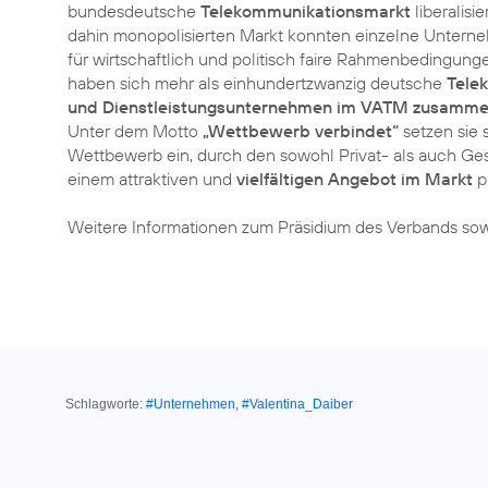
bundesdeutsche
Telekommunikationsmarkt
liberalisi
dahin monopolisierten Markt konnten einzelne Unterne
für wirtschaftlich und politisch faire Rahmenbedingun
haben sich mehr als einhundertzwanzig deutsche
Tele
und Dienstleistungsunternehmen im VATM zusamm
Unter dem Motto
„Wettbewerb verbindet“
setzen sie s
Wettbewerb ein, durch den sowohl Privat- als auch G
einem attraktiven und
vielfältigen Angebot im Markt
pr
Weitere Informationen zum Präsidium des Verbands sowi
Schlagworte:
#Unternehmen
,
#Valentina_Daiber