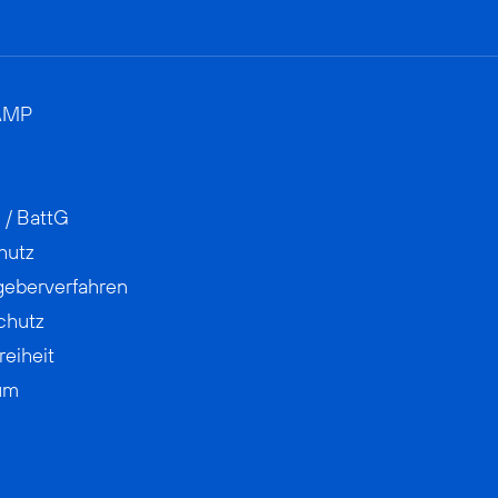
AMP
 / BattG
hutz
geberverfahren
chutz
reiheit
um