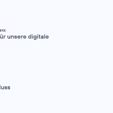
ETZ:
ür unsere digitale
luss