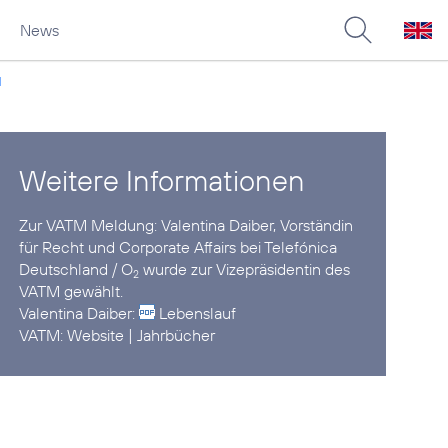
News
M
Weitere Informationen
Zur VATM Meldung:
Valentina Daiber, Vorständin
für Recht und Corporate Affairs bei Telefónica
Deutschland / O
wurde zur Vizepräsidentin des
2
VATM gewählt.
Valentina Daiber:
Lebenslauf
VATM:
Website
|
Jahrbücher