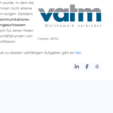
ert wurde. In dem bis
hmen nicht alleine
gen sorgen. Seitdem
kommunikations-
engeschlossen
.
ich für einen freien
eschäftskunden von
Credits: VATM
ofitieren.
e zu dessen vielfältigen Aufgaben gibt es
hier
.