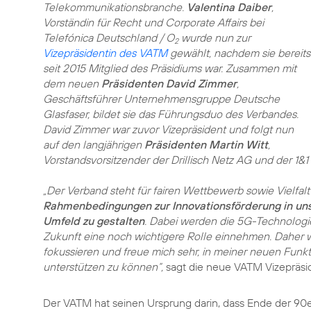
Telekommunikationsbranche.
Valentina Daiber
,
Vorständin für Recht und Corporate Affairs bei
Telefónica Deutschland / O
wurde nun zur
2
Vizepräsidentin des VATM
gewählt, nachdem sie bereits
seit 2015 Mitglied des Präsidiums war. Zusammen mit
dem neuen
Präsidenten David Zimmer
,
Geschäftsführer Unternehmensgruppe Deutsche
Glasfaser, bildet sie das Führungsduo des Verbandes.
David Zimmer war zuvor Vizepräsident und folgt nun
auf den langjährigen
Präsidenten Martin Witt
,
Vorstandsvorsitzender der Drillisch Netz AG und der 1&
„Der Verband steht für fairen Wettbewerb sowie Vielfal
Rahmenbedingungen zur Innovationsförderung in un
Umfeld zu gestalten
. Dabei werden die 5G-Technologi
Zukunft eine noch wichtigere Rolle einnehmen. Daher 
fokussieren und freue mich sehr, in meiner neuen Funkt
unterstützen zu können“,
sagt die neue VATM Vizepräsi
Der VATM hat seinen Ursprung darin, dass Ende der 90e