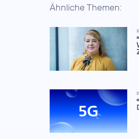
Ähnliche Themen:
2
N
2
N