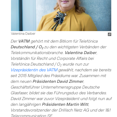
Valentina Daiber
Der
VATM
gehört mit dem Bitkom für Telefónica
Deutschland / O
zu den wichtigsten Verbänden der
2
Telekommunikationsbranche.
Valentina Daiber
,
Vorständin für Recht und Corporate Affairs bei
Telefónica Deutschland / O
wurde nun zur
2
Vizepräsidentin des VATM
gewählt, nachdem sie bereits
seit 2015 Mitglied des Präsidiums war. Zusammen mit
dem neuen
Präsidenten David Zimmer
,
Geschäftsführer Unternehmensgruppe Deutsche
Glasfaser, bildet sie das Führungsduo des Verbandes.
David Zimmer war zuvor Vizepräsident und folgt nun auf
den langjährigen
Präsidenten Martin Witt
,
Vorstandsvorsitzender der Drillisch Netz AG und der 1&1
Telecommunication SE.