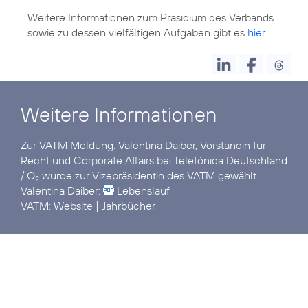
Weitere Informationen zum Präsidium des Verbands
sowie zu dessen vielfältigen Aufgaben gibt es
hier
.
Weitere Informationen
Zur VATM Meldung:
Valentina Daiber, Vorständin für
Recht und Corporate Affairs bei Telefónica Deutschland
/ O
wurde zur Vizepräsidentin des VATM gewählt.
2
Valentina Daiber:
Lebenslauf
VATM:
Website
|
Jahrbücher