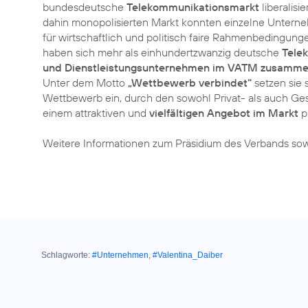
bundesdeutsche
Telekommunikationsmarkt
liberalisi
dahin monopolisierten Markt konnten einzelne Unterne
für wirtschaftlich und politisch faire Rahmenbedingun
haben sich mehr als einhundertzwanzig deutsche
Tele
und Dienstleistungsunternehmen im VATM zusamm
Unter dem Motto
„Wettbewerb verbindet“
setzen sie s
Wettbewerb ein, durch den sowohl Privat- als auch G
einem attraktiven und
vielfältigen Angebot im Markt
pr
Weitere Informationen zum Präsidium des Verbands sowi
Schlagworte:
#Unternehmen
,
#Valentina_Daiber