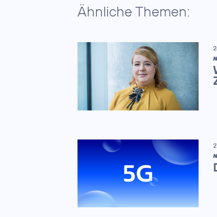
Ähnliche Themen:
2
N
2
N