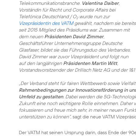
Telekommunikationsbranche.
Valentina Daiber
,
Vorständin für Recht und Corporate Affairs bei
Telefónica Deutschland / O
wurde nun zur
2
Vizepräsidentin des VATM
gewählt, nachdem sie bereits
seit 2015 Mitglied des Präsidiums war. Zusammen mit
dem neuen
Präsidenten David Zimmer
,
Geschäftsführer Unternehmensgruppe Deutsche
Glasfaser, bildet sie das Führungsduo des Verbandes.
David Zimmer war zuvor Vizepräsident und folgt nun
auf den langjährigen
Präsidenten Martin Witt
,
Vorstandsvorsitzender der Drillisch Netz AG und der 1&
„Der Verband steht für fairen Wettbewerb sowie Vielfal
Rahmenbedingungen zur Innovationsförderung in un
Umfeld zu gestalten
. Dabei werden die 5G-Technologi
Zukunft eine noch wichtigere Rolle einnehmen. Daher 
fokussieren und freue mich sehr, in meiner neuen Funkt
unterstützen zu können“,
sagt die neue VATM Vizepräsi
Der VATM hat seinen Ursprung darin, dass Ende der 90e