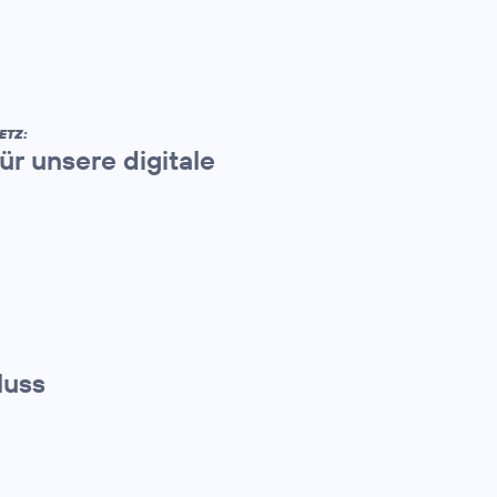
ETZ:
ür unsere digitale
luss