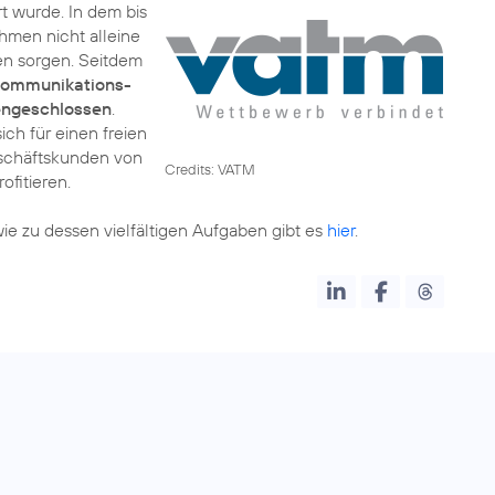
ert wurde. In dem bis
hmen nicht alleine
gen sorgen. Seitdem
kommunikations-
engeschlossen
.
ich für einen freien
eschäftskunden von
Credits: VATM
ofitieren.
e zu dessen vielfältigen Aufgaben gibt es
hier
.