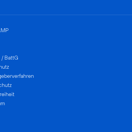
AMP
 / BattG
hutz
geberverfahren
chutz
reiheit
um