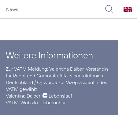
News
Weitere Informationen
Zur VATM Meldung:
Valentina Daiber, Vorständin
für Recht und Corporate Affairs bei Telefónica
Deutschland / O
wurde zur Vizepräsidentin des
2
VATM gewählt.
Valentina Daiber:
Lebenslauf
VATM:
Website
|
Jahrbücher