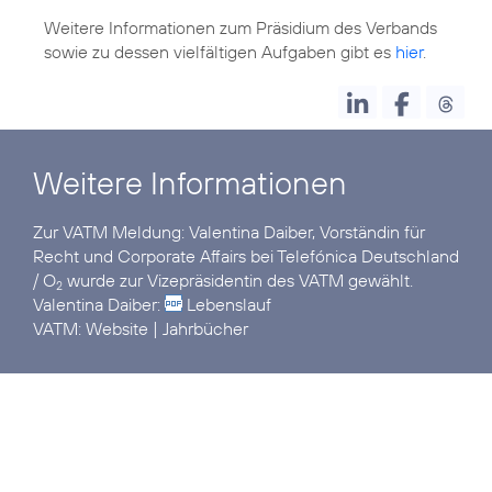
Weitere Informationen zum Präsidium des Verbands
sowie zu dessen vielfältigen Aufgaben gibt es
hier
.
Weitere Informationen
Zur VATM Meldung:
Valentina Daiber, Vorständin für
Recht und Corporate Affairs bei Telefónica Deutschland
/ O
wurde zur Vizepräsidentin des VATM gewählt.
2
Valentina Daiber:
Lebenslauf
VATM:
Website
|
Jahrbücher