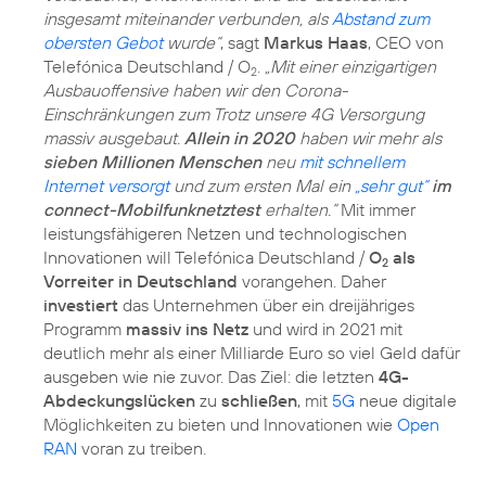
insgesamt miteinander verbunden, als
Abstand zum
obersten Gebot
wurde“
, sagt
Markus Haas
, CEO von
Telefónica Deutschland / O
.
„Mit einer einzigartigen
2
Ausbauoffensive haben wir den Corona-
Einschränkungen zum Trotz unsere 4G Versorgung
massiv ausgebaut.
Allein in 2020
haben wir mehr als
sieben Millionen Menschen
neu
mit schnellem
Internet versorgt
und zum ersten Mal ein
„sehr gut“
im
connect-Mobilfunknetztest
erhalten.“
Mit immer
leistungsfähigeren Netzen und technologischen
Innovationen will Telefónica Deutschland /
O
als
2
Vorreiter in Deutschland
vorangehen. Daher
investiert
das Unternehmen über ein dreijähriges
Programm
massiv ins Netz
und wird in 2021 mit
deutlich mehr als einer Milliarde Euro so viel Geld dafür
ausgeben wie nie zuvor. Das Ziel: die letzten
4G-
Abdeckungslücken
zu
schließen
, mit
5G
neue digitale
Möglichkeiten zu bieten und Innovationen wie
Open
RAN
voran zu treiben.