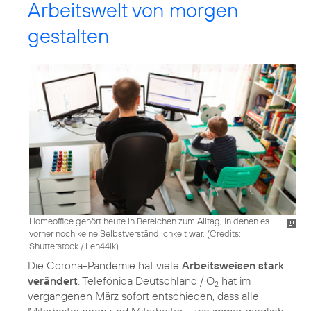
Arbeitswelt von morgen
gestalten
Homeoffice gehört heute in Bereichen zum Alltag, in denen es
vorher noch keine Selbstverständlichkeit war. (
Credits:
Shutterstock / Len44ik
)
Die Corona-Pandemie hat viele
Arbeitsweisen stark
verändert
. Telefónica Deutschland / O
hat im
2
vergangenen März sofort entschieden, dass alle
Mitarbeiterinnen und Mitarbeiter – wo immer möglich –