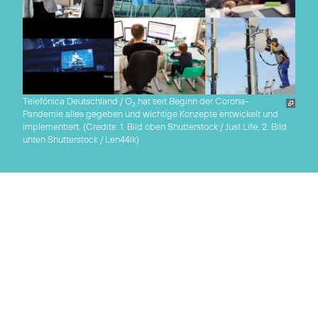
Telefónica Deutschland / O
hat seit Beginn der Corona-
2
Pandemie alles gegeben und wichtige Konzepte entwickelt und
implementiert. (
Credits: 1. Bild oben Shutterstock / Just Life, 2. Bild
unten Shutterstock / Len44ik
)