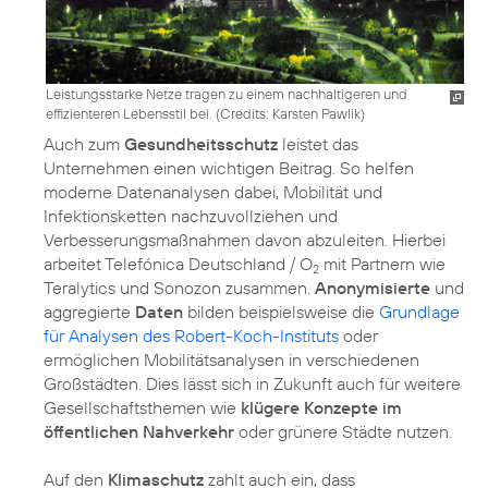
Leistungsstarke Netze tragen zu einem nachhaltigeren und
effizienteren Lebensstil bei. (
Credits: Karsten Pawlik
)
Auch zum
Gesundheitsschutz
leistet das
Unternehmen einen wichtigen Beitrag. So helfen
moderne Datenanalysen dabei, Mobilität und
Infektionsketten nachzuvollziehen und
Verbesserungsmaßnahmen davon abzuleiten. Hierbei
arbeitet Telefónica Deutschland / O
mit Partnern wie
2
Teralytics und Sonozon zusammen.
Anonymisierte
und
aggregierte
Daten
bilden beispielsweise die
Grundlage
für Analysen des Robert-Koch-Instituts
oder
ermöglichen Mobilitätsanalysen in verschiedenen
Großstädten. Dies lässt sich in Zukunft auch für weitere
Gesellschaftsthemen wie
klügere Konzepte im
öffentlichen Nahverkehr
oder grünere Städte nutzen.
Auf den
Klimaschutz
zahlt auch ein, dass