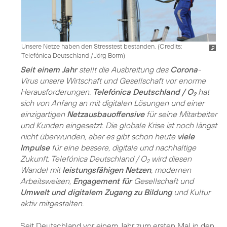
Unsere Netze haben den Stresstest bestanden. (
Credits:
Telefónica Deutschland / Jörg Borm
)
Seit einem Jahr
stellt die Ausbreitung des
Corona
-
Virus unsere Wirtschaft und Gesellschaft vor enorme
Herausforderungen.
Telefónica Deutschland / O
hat
2
sich von Anfang an mit digitalen Lösungen und einer
einzigartigen
Netzausbauoffensive
für seine Mitarbeiter
und Kunden eingesetzt. Die globale Krise ist noch längst
nicht überwunden, aber es gibt schon heute
viele
Impulse
für eine bessere, digitale und nachhaltige
Zukunft. Telefónica Deutschland / O
wird diesen
2
Wandel mit
leistungsfähigen Netzen
, modernen
Arbeitsweisen,
Engagement für
Gesellschaft und
Umwelt und digitalem Zugang zu Bildung
und Kultur
aktiv mitgestalten.
Seit Deutschland vor einem Jahr zum ersten Mal in den