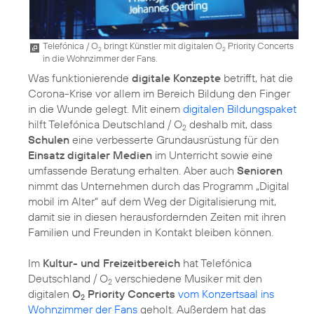
Telefónica / O
bringt Künstler mit digitalen O
Priority Concerts
2
2
in die Wohnzimmer der Fans.
Was funktionierende
digitale Konzepte
betrifft, hat die
Corona-Krise vor allem im Bereich Bildung den Finger
in die Wunde gelegt. Mit einem
digitalen Bildungspaket
hilft Telefónica Deutschland / O
deshalb mit, dass
2
Schulen
eine verbesserte Grundausrüstung für den
Einsatz digitaler Medien
im Unterricht sowie eine
umfassende Beratung erhalten. Aber auch
Senioren
nimmt das Unternehmen durch das Programm „
Digital
mobil im Alter
“ auf dem Weg der Digitalisierung mit,
damit sie in diesen herausfordernden Zeiten mit ihren
Familien und Freunden in Kontakt bleiben können.
Im
Kultur- und Freizeitbereich
hat Telefónica
Deutschland / O
verschiedene Musiker mit den
2
digitalen
O
Priority Concerts
vom Konzertsaal ins
2
Wohnzimmer der Fans
geholt. Außerdem hat das