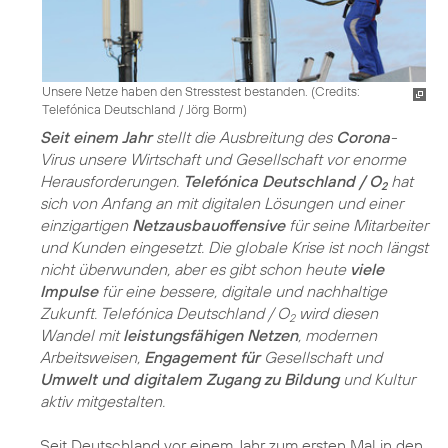
Unsere Netze haben den Stresstest bestanden. (
Credits:
Telefónica Deutschland / Jörg Borm
)
Seit einem Jahr
stellt die Ausbreitung des
Corona
-
Virus unsere Wirtschaft und Gesellschaft vor enorme
Herausforderungen.
Telefónica Deutschland / O
hat
2
sich von Anfang an mit digitalen Lösungen und einer
einzigartigen
Netzausbauoffensive
für seine Mitarbeiter
und Kunden eingesetzt. Die globale Krise ist noch längst
nicht überwunden, aber es gibt schon heute
viele
Impulse
für eine bessere, digitale und nachhaltige
Zukunft. Telefónica Deutschland / O
wird diesen
2
Wandel mit
leistungsfähigen Netzen
, modernen
Arbeitsweisen,
Engagement für
Gesellschaft und
Umwelt und digitalem Zugang zu Bildung
und Kultur
aktiv mitgestalten.
Seit Deutschland vor einem Jahr zum ersten Mal in den