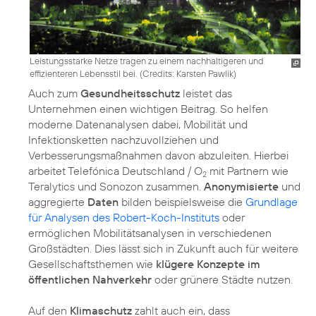
Leistungsstarke Netze tragen zu einem nachhaltigeren und
effizienteren Lebensstil bei. (
Credits: Karsten Pawlik
)
Auch zum
Gesundheitsschutz
leistet das
Unternehmen einen wichtigen Beitrag. So helfen
moderne Datenanalysen dabei, Mobilität und
Infektionsketten nachzuvollziehen und
Verbesserungsmaßnahmen davon abzuleiten. Hierbei
arbeitet Telefónica Deutschland / O
mit Partnern wie
2
Teralytics und Sonozon zusammen.
Anonymisierte
und
aggregierte
Daten
bilden beispielsweise die
Grundlage
für Analysen des Robert-Koch-Instituts
oder
ermöglichen Mobilitätsanalysen in verschiedenen
Großstädten. Dies lässt sich in Zukunft auch für weitere
Gesellschaftsthemen wie
klügere Konzepte im
öffentlichen Nahverkehr
oder grünere Städte nutzen.
Auf den
Klimaschutz
zahlt auch ein, dass