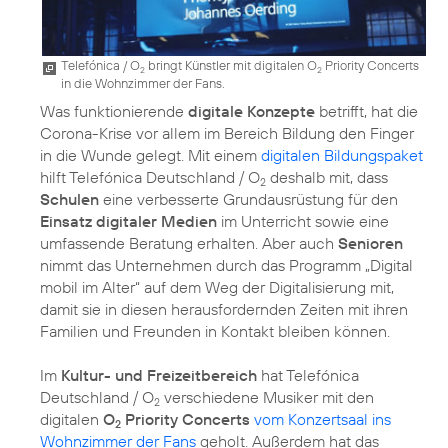
Telefónica / O
bringt Künstler mit digitalen O
Priority Concerts
2
2
in die Wohnzimmer der Fans.
Was funktionierende
digitale Konzepte
betrifft, hat die
Corona-Krise vor allem im Bereich Bildung den Finger
in die Wunde gelegt. Mit einem
digitalen Bildungspaket
hilft Telefónica Deutschland / O
deshalb mit, dass
2
Schulen
eine verbesserte Grundausrüstung für den
Einsatz digitaler Medien
im Unterricht sowie eine
umfassende Beratung erhalten. Aber auch
Senioren
nimmt das Unternehmen durch das Programm „
Digital
mobil im Alter
“ auf dem Weg der Digitalisierung mit,
damit sie in diesen herausfordernden Zeiten mit ihren
Familien und Freunden in Kontakt bleiben können.
Im
Kultur- und Freizeitbereich
hat Telefónica
Deutschland / O
verschiedene Musiker mit den
2
digitalen
O
Priority Concerts
vom Konzertsaal ins
2
Wohnzimmer der Fans
geholt. Außerdem hat das