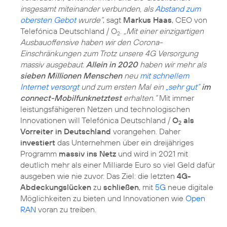
insgesamt miteinander verbunden, als
Abstand zum
obersten Gebot
wurde“
, sagt
Markus Haas
, CEO von
Telefónica Deutschland / O
.
„Mit einer einzigartigen
2
Ausbauoffensive haben wir den Corona-
Einschränkungen zum Trotz unsere 4G Versorgung
massiv ausgebaut.
Allein in 2020
haben wir mehr als
sieben Millionen Menschen
neu
mit schnellem
Internet versorgt
und zum ersten Mal ein
„sehr gut“
im
connect-Mobilfunknetztest
erhalten.“
Mit immer
leistungsfähigeren Netzen und technologischen
Innovationen will Telefónica Deutschland /
O
als
2
Vorreiter in Deutschland
vorangehen. Daher
investiert
das Unternehmen über ein dreijähriges
Programm
massiv ins Netz
und wird in 2021 mit
deutlich mehr als einer Milliarde Euro so viel Geld dafür
ausgeben wie nie zuvor. Das Ziel: die letzten
4G-
Abdeckungslücken
zu
schließen
, mit
5G
neue digitale
Möglichkeiten zu bieten und Innovationen wie
Open
RAN
voran zu treiben.