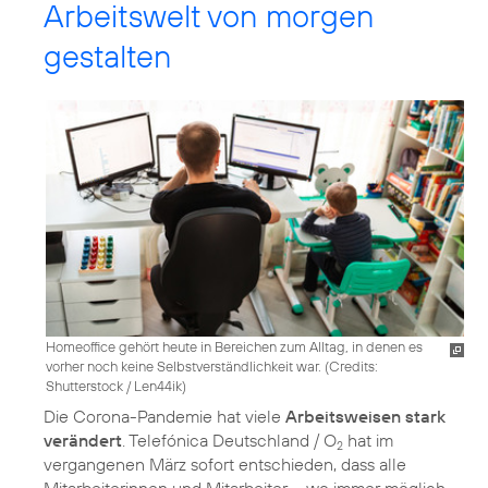
Arbeitswelt von morgen
gestalten
Homeoffice gehört heute in Bereichen zum Alltag, in denen es
vorher noch keine Selbstverständlichkeit war. (
Credits:
Shutterstock / Len44ik
)
Die Corona-Pandemie hat viele
Arbeitsweisen stark
verändert
. Telefónica Deutschland / O
hat im
2
vergangenen März sofort entschieden, dass alle
Mitarbeiterinnen und Mitarbeiter – wo immer möglich –