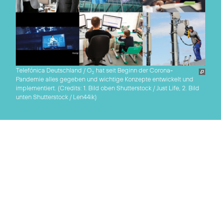
Telefónica Deutschland / O
hat seit Beginn der Corona-
2
Pandemie alles gegeben und wichtige Konzepte entwickelt und
implementiert. (
Credits: 1. Bild oben Shutterstock / Just Life, 2. Bild
unten Shutterstock / Len44ik
)