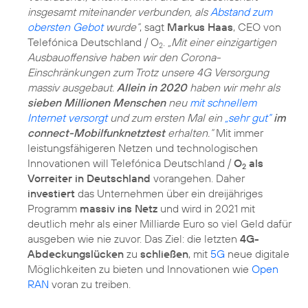
insgesamt miteinander verbunden, als
Abstand zum
obersten Gebot
wurde“
, sagt
Markus Haas
, CEO von
Telefónica Deutschland / O
.
„Mit einer einzigartigen
2
Ausbauoffensive haben wir den Corona-
Einschränkungen zum Trotz unsere 4G Versorgung
massiv ausgebaut.
Allein in 2020
haben wir mehr als
sieben Millionen Menschen
neu
mit schnellem
Internet versorgt
und zum ersten Mal ein
„sehr gut“
im
connect-Mobilfunknetztest
erhalten.“
Mit immer
leistungsfähigeren Netzen und technologischen
Innovationen will Telefónica Deutschland /
O
als
2
Vorreiter in Deutschland
vorangehen. Daher
investiert
das Unternehmen über ein dreijähriges
Programm
massiv ins Netz
und wird in 2021 mit
deutlich mehr als einer Milliarde Euro so viel Geld dafür
ausgeben wie nie zuvor. Das Ziel: die letzten
4G-
Abdeckungslücken
zu
schließen
, mit
5G
neue digitale
Möglichkeiten zu bieten und Innovationen wie
Open
RAN
voran zu treiben.