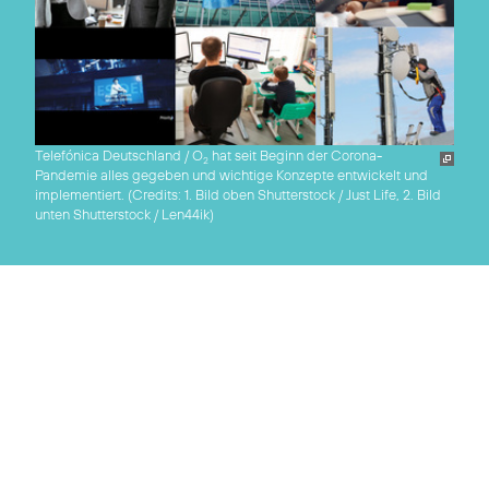
Telefónica Deutschland / O
hat seit Beginn der Corona-
2
Pandemie alles gegeben und wichtige Konzepte entwickelt und
implementiert. (
Credits: 1. Bild oben Shutterstock / Just Life, 2. Bild
unten Shutterstock / Len44ik
)