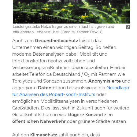
Leistungsstarke Netze tragen zu einem nachhaltigeren und
effizienteren Lebensstil bei. (
Credits: Karsten Pawlik
)
Auch zum
Gesundheitsschutz
leistet das
Unternehmen einen wichtigen Beitrag. So helfen
moderne Datenanalysen dabei, Mobilität und
Infektionsketten nachzuvollziehen und
Verbesserungsmaßnahmen davon abzuleiten. Hierbei
arbeitet Telefónica Deutschland / O
mit Partnern wie
2
Teralytics und Sonozon zusammen.
Anonymisierte
und
aggregierte
Daten
bilden beispielsweise die
Grundlage
für Analysen des Robert-Koch-Instituts
oder
ermöglichen Mobilitätsanalysen in verschiedenen
Großstädten. Dies lässt sich in Zukunft auch für weitere
Gesellschaftsthemen wie
klügere Konzepte im
öffentlichen Nahverkehr
oder grünere Städte nutzen.
Auf den
Klimaschutz
zahlt auch ein, dass