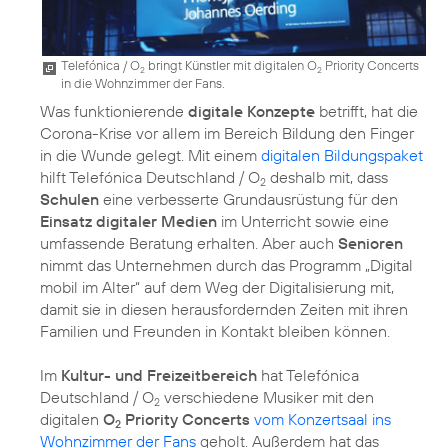
Telefónica / O
bringt Künstler mit digitalen O
Priority Concerts
2
2
in die Wohnzimmer der Fans.
Was funktionierende
digitale Konzepte
betrifft, hat die
Corona-Krise vor allem im Bereich Bildung den Finger
in die Wunde gelegt. Mit einem
digitalen Bildungspaket
hilft Telefónica Deutschland / O
deshalb mit, dass
2
Schulen
eine verbesserte Grundausrüstung für den
Einsatz digitaler Medien
im Unterricht sowie eine
umfassende Beratung erhalten. Aber auch
Senioren
nimmt das Unternehmen durch das Programm „
Digital
mobil im Alter
“ auf dem Weg der Digitalisierung mit,
damit sie in diesen herausfordernden Zeiten mit ihren
Familien und Freunden in Kontakt bleiben können.
Im
Kultur- und Freizeitbereich
hat Telefónica
Deutschland / O
verschiedene Musiker mit den
2
digitalen
O
Priority Concerts
vom Konzertsaal ins
2
Wohnzimmer der Fans
geholt. Außerdem hat das