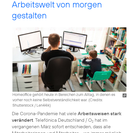
Arbeitswelt von morgen
gestalten
Homeoffice gehört heute in Bereichen zum Alltag, in denen es
vorher noch keine Selbstverständlichkeit war. (
Credits:
Shutterstock / Len44ik
)
Die Corona-Pandemie hat viele
Arbeitsweisen stark
verändert
. Telefónica Deutschland / O
hat im
2
vergangenen März sofort entschieden, dass alle
Mitarbeiterinnen und Mitarbeiter – wo immer möglich –