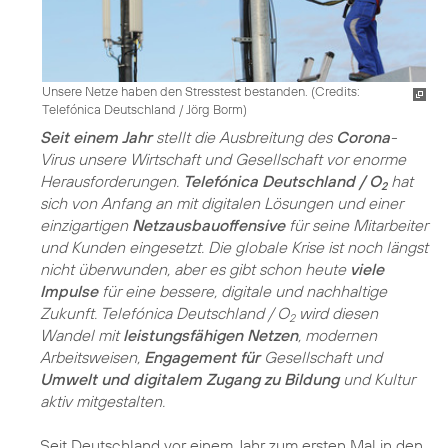
Unsere Netze haben den Stresstest bestanden. (
Credits:
Telefónica Deutschland / Jörg Borm
)
Seit einem Jahr
stellt die Ausbreitung des
Corona
-
Virus unsere Wirtschaft und Gesellschaft vor enorme
Herausforderungen.
Telefónica Deutschland / O
hat
2
sich von Anfang an mit digitalen Lösungen und einer
einzigartigen
Netzausbauoffensive
für seine Mitarbeiter
und Kunden eingesetzt. Die globale Krise ist noch längst
nicht überwunden, aber es gibt schon heute
viele
Impulse
für eine bessere, digitale und nachhaltige
Zukunft. Telefónica Deutschland / O
wird diesen
2
Wandel mit
leistungsfähigen Netzen
, modernen
Arbeitsweisen,
Engagement für
Gesellschaft und
Umwelt und digitalem Zugang zu Bildung
und Kultur
aktiv mitgestalten.
Seit Deutschland vor einem Jahr zum ersten Mal in den