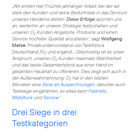
„Wir ernten hier Früchte jahrlanger Arbeit, bei der wir
stets den Kunden und seine Bedürfnisse in das Zentrum
unseres Handelns stellen.
Diese Erfolge
spornen uns
an, weiterhin an unserer Strategie festzuhalten und
unseren O
Kunden Angebote, Produkte und einen
2
Service höchster Qualität anzubieten“
, sagt
Wolfgang
Metze
, Privatkundenvorstand von Telefónica
Deutschland /O
und ergänzt:
„Gleichzeitig ist es unser
2
Anspruch, unseren O
Kunden maximale Wahlfreiheit
2
und das beste Gesamterlebnis aus einer Hand im
gesamten Haushalt zu offerieren. Dies zeigt sich auch in
der Außenwahrnehmung: O
hat in den letzten
2
Monaten eine
Serie an Auszeichnungen
, darunter auch
Testsiege eingefahren, so etwa beim
Festnetz
,
Mobilfunk
und
Service
.”
Drei Siege in drei
Testkategorien