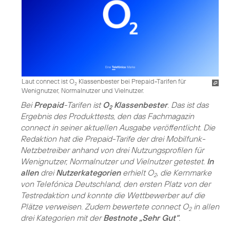
Laut connect ist O
Klassenbester bei Prepaid-Tarifen für
2
Wenignutzer, Normalnutzer und Vielnutzer.
Bei
Prepaid
-Tarifen ist
O
Klassenbester
. Das ist das
2
Ergebnis des Produkttests, den das Fachmagazin
connect in seiner aktuellen Ausgabe veröffentlicht. Die
Redaktion hat die Prepaid-Tarife der drei Mobilfunk-
Netzbetreiber anhand von drei Nutzungsprofilen für
Wenignutzer, Normalnutzer und Vielnutzer getestet.
In
allen
drei
Nutzerkategorien
erhielt O
, die Kernmarke
2
von Telefónica Deutschland, den ersten Platz von der
Testredaktion und konnte die Wettbewerber auf die
Plätze verweisen. Zudem bewertete connect O
in allen
2
drei Kategorien mit der
Bestnote „Sehr Gut“
.