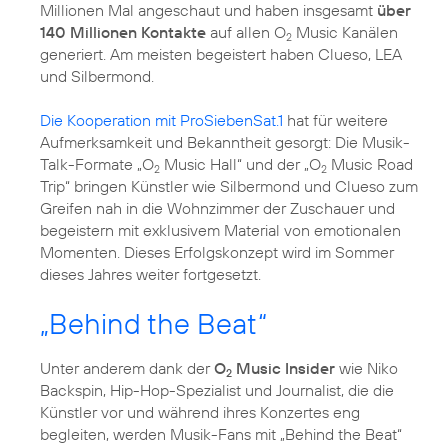
Millionen Mal angeschaut und haben insgesamt
über
140 Millionen Kontakte
auf allen O
Music Kanälen
2
generiert. Am meisten begeistert haben Clueso, LEA
und Silbermond.
Die Kooperation mit ProSiebenSat.1
hat für weitere
Aufmerksamkeit und Bekanntheit gesorgt: Die Musik-
Talk-Formate „O
Music Hall“ und der „O
Music Road
2
2
Trip“ bringen Künstler wie Silbermond und Clueso zum
Greifen nah in die Wohnzimmer der Zuschauer und
begeistern mit exklusivem Material von emotionalen
Momenten. Dieses Erfolgskonzept wird im Sommer
dieses Jahres weiter fortgesetzt.
„Behind the Beat“
Unter anderem dank der
O
Music Insider
wie Niko
2
Backspin, Hip-Hop-Spezialist und Journalist, die die
Künstler vor und während ihres Konzertes eng
begleiten, werden Musik-Fans mit „Behind the Beat“