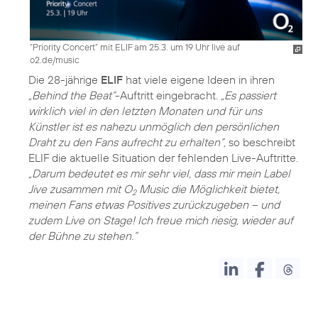
“Priority Concert” mit ELIF am 25.3. um 19 Uhr live auf
o2.de/music
Die 28-jährige
ELIF
hat viele eigene Ideen in ihren
„Behind the Beat“
-Auftritt eingebracht.
„Es passiert
wirklich viel in den letzten Monaten und für uns
Künstler ist es nahezu unmöglich den persönlichen
Draht zu den Fans aufrecht zu erhalten“,
so beschreibt
ELIF die aktuelle Situation der fehlenden Live-Auftritte.
„Darum bedeutet es mir sehr viel, dass mir mein Label
Jive zusammen mit O
Music die Möglichkeit bietet,
2
meinen Fans etwas Positives zurückzugeben – und
zudem Live on Stage! Ich freue mich riesig, wieder auf
der Bühne zu stehen.“