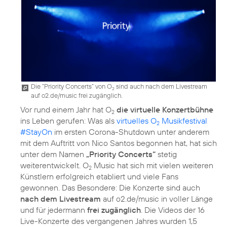
Die “Priority Concerts” von O
sind auch nach dem Livestream
2
auf o2.de/music frei zugänglich.
Vor rund einem Jahr hat O
die virtuelle Konzertbühne
2
ins Leben gerufen: Was als
virtuelles O
Musikfestival
2
#StayOn
im ersten Corona-Shutdown unter anderem
mit dem Auftritt von Nico Santos begonnen hat, hat sich
unter dem Namen
„Priority Concerts“
stetig
weiterentwickelt. O
Music hat sich mit vielen weiteren
2
Künstlern erfolgreich etabliert und viele Fans
gewonnen. Das Besondere: Die Konzerte sind auch
nach dem Livestream
auf o2.de/music in voller Länge
und für jedermann
frei zugänglich
. Die Videos der 16
Live-Konzerte des vergangenen Jahres wurden 1,5