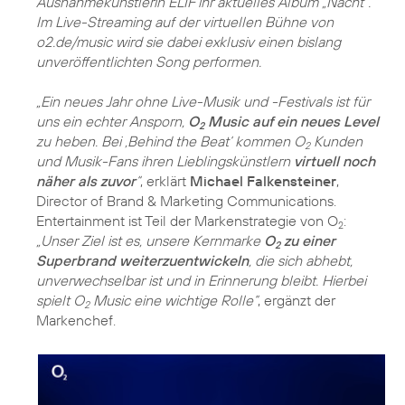
Ausnahmekünstlerin ELIF ihr aktuelles Album „Nacht“.
Im Live-Streaming auf der virtuellen Bühne von
o2.de/music wird sie dabei exklusiv einen bislang
unveröffentlichten Song performen.
„Ein neues Jahr ohne Live-Musik und -Festivals ist für
uns ein echter Ansporn,
O
Music auf ein neues Level
2
zu heben. Bei ‚Behind the Beat‘ kommen O
Kunden
2
und Musik-Fans ihren Lieblingskünstlern
virtuell noch
näher als zuvor
“
, erklärt
Michael Falkensteiner
,
Director of Brand & Marketing Communications.
Entertainment ist Teil der Markenstrategie von O
:
2
„Unser Ziel ist es, unsere Kernmarke
O
zu einer
2
Superbrand weiterzuentwickeln
, die sich abhebt,
unverwechselbar ist und in Erinnerung bleibt. Hierbei
spielt O
Music eine wichtige Rolle“
, ergänzt der
2
Markenchef.