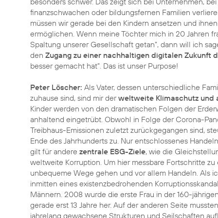
besonders schwer. Das zeigt sich bei Unternehmen, bei 
finanzschwachen oder bildungsfernen Familien verliere
müssen wir gerade bei den Kindern ansetzen und ihnen e
ermöglichen. Wenn meine Töchter mich in 20 Jahren f
Spaltung unserer Gesellschaft getan”, dann will ich sa
den
Zugang zu einer nachhaltigen digitalen Zukunft 
besser gemacht hat”. Das ist unser Purpose!
Peter Löscher:
Als Vater, dessen unterschiedliche Fami
zuhause sind, sind mir der
weltweite Klimaschutz und 
Kinder werden von den dramatischen Folgen der Erderwär
anhaltend eingetrübt. Obwohl in Folge der Corona-P
Treibhaus-Emissionen zuletzt zurückgegangen sind, ste
Ende des Jahrhunderts zu. Nur entschlossenes Handel
gilt für andere
zentrale ESG-Ziele
, wie die Gleichstel
weltweite Korruption. Um hier messbare Fortschritte z
unbequeme Wege gehen und vor allem Handeln. Als i
inmitten eines existenzbedrohenden Korruptionsskanda
Männern. 2008 wurde die erste Frau in der 160-jährige
gerade erst 13 Jahre her. Auf der anderen Seite mussten
jahrelang gewachsene Strukturen und Seilschaften au