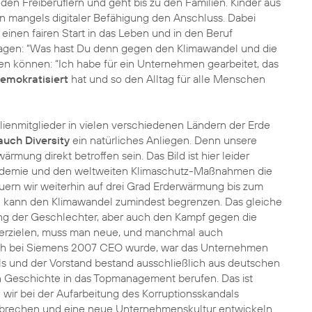
den Freiberuflern und geht bis zu den Familien. Kinder aus
n mangels digitaler Befähigung den Anschluss. Dabei
inen fairen Start in das Leben und in den Beruf
ragen: “Was hast Du denn gegen den Klimawandel und die
gen können: “Ich habe für ein Unternehmen gearbeitet, das
demokratisiert
hat und so den Alltag für alle Menschen
lienmitglieder in vielen verschiedenen Ländern der Erde
auch Diversity
ein natürliches Anliegen. Denn unsere
mung direkt betroffen sein. Das Bild ist hier leider
andemie und den weltweiten Klimaschutz-Maßnahmen die
uern wir weiterhin auf drei Grad Erderwärmung bis zum
n kann den Klimawandel zumindest begrenzen. Das gleiche
lung der Geschlechter, aber auch den Kampf gegen die
u erzielen, muss man neue, und manchmal auch
ch bei Siemens 2007 CEO wurde, war das Unternehmen
ls und der Vorstand bestand ausschließlich aus deutschen
n Geschichte in das Topmanagement berufen. Das ist
 wir bei der Aufarbeitung des Korruptionsskandals
fbrechen und eine neue Unternehmenskultur entwickeln.