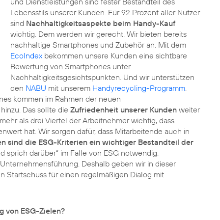
und Dienstleistungen sind fester Bestandteil des
Lebensstils unserer Kunden. Für 92 Prozent aller Nutzer
sind
Nachhaltigkeitsaspekte beim Handy-Kauf
wichtig. Dem werden wir gerecht. Wir bieten bereits
nachhaltige Smartphones und Zubehör an. Mit dem
EcoIndex
bekommen unsere Kunden eine sichtbare
Bewertung von Smartphones unter
Nachhaltigkeitsgesichtspunkten. Und wir unterstützen
den
NABU
mit unserem
Handyrecycling-Programm
.
ones kommen im Rahmen der neuen
 hinzu. Das sollte die
Zufriedenheit unserer Kunden
weiter
 mehr als drei Viertel der Arbeitnehmer wichtig, dass
nwert hat. Wir sorgen dafür, dass Mitarbeitende auch in
en sind die ESG-Kriterien ein wichtiger Bestandteil der
nd sprich darüber“ im Falle von ESG notwendig.
n Unternehmensführung. Deshalb geben wir in dieser
 Startschuss für einen regelmäßigen Dialog mit
ng von ESG-Zielen?