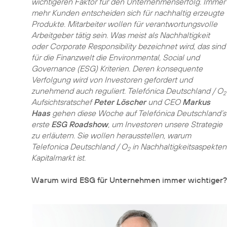
wichtigeren Faktor für den Unternehmenserfolg. Immer
mehr Kunden entscheiden sich für nachhaltig erzeugte
Produkte. Mitarbeiter wollen für verantwortungsvolle
Arbeitgeber tätig sein. Was meist als Nachhaltigkeit
oder Corporate Responsibility bezeichnet wird, das sind
für die Finanzwelt die Environmental, Social und
Governance (ESG) Kriterien. Deren konsequente
Verfolgung wird von Investoren gefordert und
zunehmend auch reguliert. Telefónica Deutschland / O
2
Aufsichtsratschef
Peter Löscher
und CEO
Markus
Haas
gehen diese Woche auf Telefónica Deutschland’s
erste
ESG Roadshow
, um Investoren unsere Strategie
zu erläutern. Sie wollen herausstellen, warum
Telefonica Deutschland / O
in Nachhaltigkeitsaspekten
2
Kapitalmarkt ist.
Warum wird ESG für Unternehmen immer wichtiger?