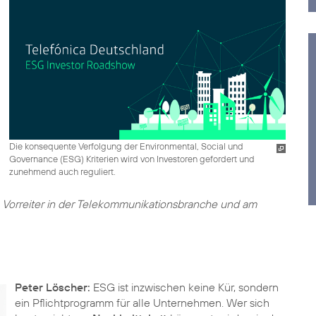
Die konsequente Verfolgung der Environmental, Social und
Governance (ESG) Kriterien wird von Investoren gefordert und
zunehmend auch reguliert.
 Vorreiter in der Telekommunikationsbranche und am
Peter Löscher:
ESG ist inzwischen keine Kür, sondern
ein Pflichtprogramm für alle Unternehmen. Wer sich