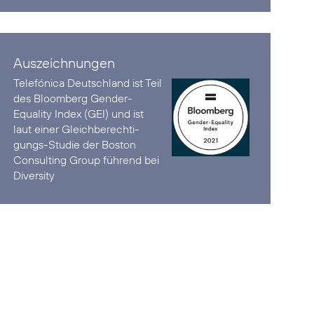
Auszeichnungen
Telefónica Deutschland ist
Teil
des Bloomberg Gender-
Equality Index (GEI)
und ist
laut einer Gleich­berechti­
gungs-Studie der Boston
Consulting Group
führend bei
Diversity