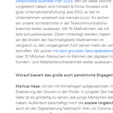
Responsible Business Plan 2025
, den wir diese Woche
vorgestellt haben, sind Umwelt & Klima, Soziales und
gute Unternehmensführung, also ESG, so tief im
Unternehmen verankert wie niemals zuvor. So wollen
wir unsere Vorreiterrollte in der Telekommunikations­
branche weiter ausbauen. Mit 76 Maßnahmen, die mit
teils bonusrelevanten Zielen hinterlegt werden, haben
wir die Anzahl der Nachhaltigkeits-Maßnahmen im
Vergleich zu den vergangenen fünf Jahren mehr als ve
betroffen. Wir wollen
mit dem grünsten Netz spätestens
über 10 Millionen Menschen im Rahmen der digitalen In
Kunden- und Mitarbeiterzufriedenheit
weiter ausbauen.
Worauf basiert das große auch persönliche Engagem
Markus Haas:
Ich bin mit Klimafragen aufgewachsen, 
Etablierung der Grünen in der Politik. In jüngster Zeit 
Vater ist es großartig zu sehen, wie junge Menschen de
haben. Außerdem beschäftigt mich die
soziale Ungleic
auch an der Digitalisierung festmacht. Wer vor Corona di