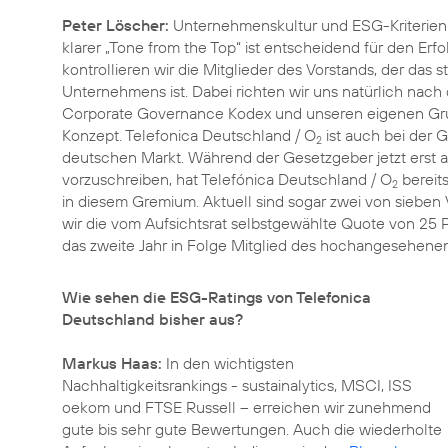
Peter Löscher:
Unternehmenskultur und ESG-Kriterie
klarer „Tone from the Top“ ist entscheidend für den Erf
kontrollieren wir die Mitglieder des Vorstands, der da
Unternehmens ist. Dabei richten wir uns natürlich na
Corporate Governance Kodex
und unseren eigenen Grund
Konzept. Telefonica Deutschland / O
ist auch bei der 
2
deutschen Markt. Während der Gesetzgeber jetzt erst a
vorzuschreiben, hat Telefónica Deutschland / O
bereit
2
in diesem Gremium. Aktuell sind sogar zwei von sieben 
wir die vom Aufsichtsrat selbstgewählte Quote von 25 
das zweite Jahr in Folge Mitglied des hochangesehen
Wie sehen die ESG-Ratings von Telefonica
Deutschland bisher aus?
Markus Haas:
In den wichtigsten
Nachhaltigkeitsrankings - sustainalytics, MSCI, ISS
oekom und FTSE Russell – erreichen wir zunehmend
gute bis sehr gute Bewertungen. Auch die wiederholte