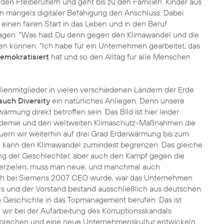
den Freiberuflern und geht bis zu den Familien. Kinder aus
n mangels digitaler Befähigung den Anschluss. Dabei
inen fairen Start in das Leben und in den Beruf
ragen: “Was hast Du denn gegen den Klimawandel und die
gen können: “Ich habe für ein Unternehmen gearbeitet, das
demokratisiert
hat und so den Alltag für alle Menschen
lienmitglieder in vielen verschiedenen Ländern der Erde
auch Diversity
ein natürliches Anliegen. Denn unsere
mung direkt betroffen sein. Das Bild ist hier leider
andemie und den weltweiten Klimaschutz-Maßnahmen die
uern wir weiterhin auf drei Grad Erderwärmung bis zum
n kann den Klimawandel zumindest begrenzen. Das gleiche
lung der Geschlechter, aber auch den Kampf gegen die
u erzielen, muss man neue, und manchmal auch
ch bei Siemens 2007 CEO wurde, war das Unternehmen
ls und der Vorstand bestand ausschließlich aus deutschen
n Geschichte in das Topmanagement berufen. Das ist
 wir bei der Aufarbeitung des Korruptionsskandals
fbrechen und eine neue Unternehmenskultur entwickeln.