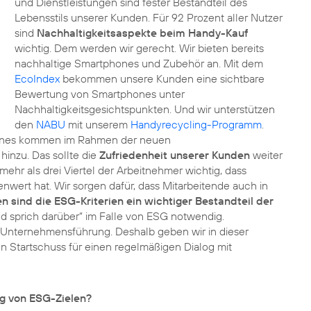
und Dienstleistungen sind fester Bestandteil des
Lebensstils unserer Kunden. Für 92 Prozent aller Nutzer
sind
Nachhaltigkeitsaspekte beim Handy-Kauf
wichtig. Dem werden wir gerecht. Wir bieten bereits
nachhaltige Smartphones und Zubehör an. Mit dem
EcoIndex
bekommen unsere Kunden eine sichtbare
Bewertung von Smartphones unter
Nachhaltigkeitsgesichtspunkten. Und wir unterstützen
den
NABU
mit unserem
Handyrecycling-Programm
.
ones kommen im Rahmen der neuen
 hinzu. Das sollte die
Zufriedenheit unserer Kunden
weiter
 mehr als drei Viertel der Arbeitnehmer wichtig, dass
nwert hat. Wir sorgen dafür, dass Mitarbeitende auch in
en sind die ESG-Kriterien ein wichtiger Bestandteil der
nd sprich darüber“ im Falle von ESG notwendig.
n Unternehmensführung. Deshalb geben wir in dieser
 Startschuss für einen regelmäßigen Dialog mit
ng von ESG-Zielen?