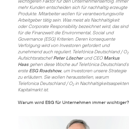
wichtigeren Faktor für den Unternehmenserfolg. Immer
mehr Kunden entscheiden sich für nachhaltig erzeugte
Produkte. Mitarbeiter wollen für verantwortungsvolle
Arbeitgeber tätig sein. Was meist als Nachhaltigkeit
oder Corporate Responsibility bezeichnet wird, das sind
für die Finanzwelt die Environmental, Social und
Governance (ESG) Kriterien. Deren konsequente
Verfolgung wird von Investoren gefordert und
zunehmend auch reguliert. Telefónica Deutschland / O
2
Aufsichtsratschef
Peter Löscher
und CEO
Markus
Haas
gehen diese Woche auf Telefónica Deutschland’s
erste
ESG Roadshow
, um Investoren unsere Strategie
zu erläutern. Sie wollen herausstellen, warum
Telefonica Deutschland / O
in Nachhaltigkeitsaspekten
2
Kapitalmarkt ist.
Warum wird ESG für Unternehmen immer wichtiger?