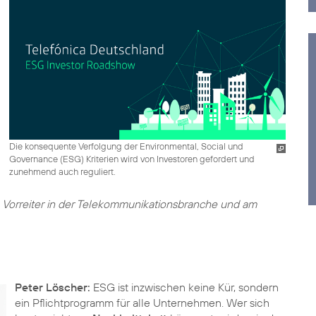
Die konsequente Verfolgung der Environmental, Social und
Governance (ESG) Kriterien wird von Investoren gefordert und
zunehmend auch reguliert.
 Vorreiter in der Telekommunikationsbranche und am
Peter Löscher:
ESG ist inzwischen keine Kür, sondern
ein Pflichtprogramm für alle Unternehmen. Wer sich