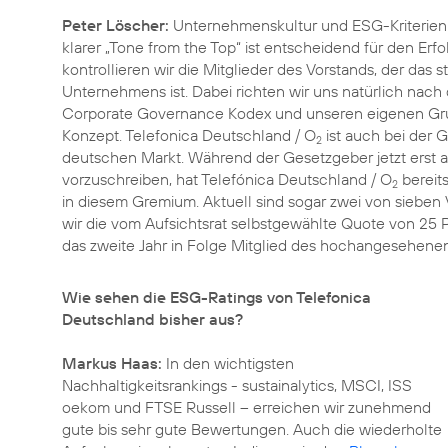
Peter Löscher:
Unternehmenskultur und ESG-Kriterie
klarer „Tone from the Top“ ist entscheidend für den Erf
kontrollieren wir die Mitglieder des Vorstands, der da
Unternehmens ist. Dabei richten wir uns natürlich na
Corporate Governance Kodex
und unseren eigenen Grund
Konzept. Telefonica Deutschland / O
ist auch bei der 
2
deutschen Markt. Während der Gesetzgeber jetzt erst a
vorzuschreiben, hat Telefónica Deutschland / O
bereit
2
in diesem Gremium. Aktuell sind sogar zwei von sieben 
wir die vom Aufsichtsrat selbstgewählte Quote von 25 
das zweite Jahr in Folge Mitglied des hochangesehen
Wie sehen die ESG-Ratings von Telefonica
Deutschland bisher aus?
Markus Haas:
In den wichtigsten
Nachhaltigkeitsrankings - sustainalytics, MSCI, ISS
oekom und FTSE Russell – erreichen wir zunehmend
gute bis sehr gute Bewertungen. Auch die wiederholte