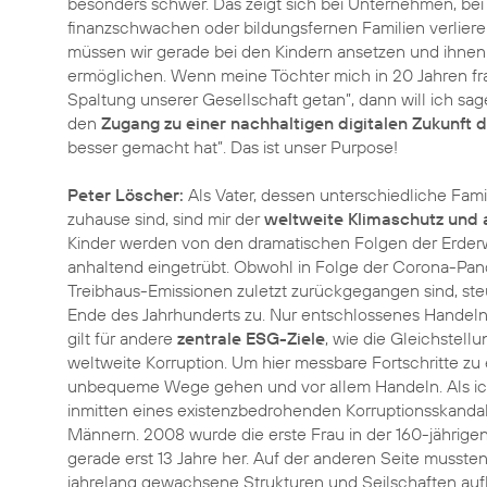
besonders schwer. Das zeigt sich bei Unternehmen, bei 
finanzschwachen oder bildungsfernen Familien verliere
müssen wir gerade bei den Kindern ansetzen und ihnen e
ermöglichen. Wenn meine Töchter mich in 20 Jahren f
Spaltung unserer Gesellschaft getan”, dann will ich sa
den
Zugang zu einer nachhaltigen digitalen Zukunft 
besser gemacht hat”. Das ist unser Purpose!
Peter Löscher:
Als Vater, dessen unterschiedliche Fami
zuhause sind, sind mir der
weltweite Klimaschutz und 
Kinder werden von den dramatischen Folgen der Erderwär
anhaltend eingetrübt. Obwohl in Folge der Corona-P
Treibhaus-Emissionen zuletzt zurückgegangen sind, ste
Ende des Jahrhunderts zu. Nur entschlossenes Handel
gilt für andere
zentrale ESG-Ziele
, wie die Gleichstel
weltweite Korruption. Um hier messbare Fortschritte z
unbequeme Wege gehen und vor allem Handeln. Als i
inmitten eines existenzbedrohenden Korruptionsskanda
Männern. 2008 wurde die erste Frau in der 160-jährige
gerade erst 13 Jahre her. Auf der anderen Seite mussten
jahrelang gewachsene Strukturen und Seilschaften au