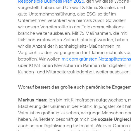
Responsible Business Plan 2025
, den wir diese Woche
vorgestellt haben, sind Umwelt & Klima, Soziales und
gute Unternehmensführung, also ESG, so tief im
Unternehmen verankert wie niemals zuvor. So wollen
wir unsere Vorreiterrollte in der Telekommunikations­
branche weiter ausbauen. Mit 76 Maßnahmen, die mit
teils bonusrelevanten Zielen hinterlegt werden, haben
wir die Anzahl der Nachhaltigkeits-Maßnahmen im
Vergleich zu den vergangenen fünf Jahren mehr als ve
betroffen. Wir wollen
mit dem grünsten Netz spätestens
über 10 Millionen Menschen im Rahmen der digitalen In
Kunden- und Mitarbeiterzufriedenheit
weiter ausbauen.
Worauf basiert das große auch persönliche Engagem
Markus Haas:
Ich bin mit Klimafragen aufgewachsen, 
Etablierung der Grünen in der Politik. In jüngster Zeit 
Vater ist es großartig zu sehen, wie junge Menschen de
haben. Außerdem beschäftigt mich die
soziale Ungleic
auch an der Digitalisierung festmacht. Wer vor Corona di