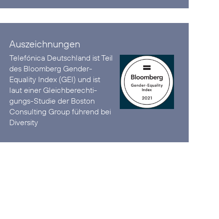
Auszeichnungen
Telefónica Deutschland ist
Teil
des Bloomberg Gender-
Equality Index (GEI)
und ist
laut einer Gleich­berechti­
gungs-Studie der Boston
Consulting Group
führend bei
Diversity