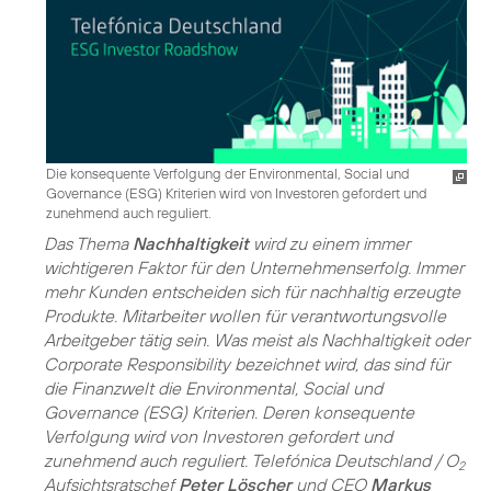
Die konsequente Verfolgung der Environmental, Social und
Governance (ESG) Kriterien wird von Investoren gefordert und
zunehmend auch reguliert.
Das Thema
Nachhaltigkeit
wird zu einem immer
wichtigeren Faktor für den Unternehmenserfolg. Immer
mehr Kunden entscheiden sich für nachhaltig erzeugte
Produkte. Mitarbeiter wollen für verantwortungsvolle
Arbeitgeber tätig sein. Was meist als Nachhaltigkeit oder
Corporate Responsibility bezeichnet wird, das sind für
die Finanzwelt die Environmental, Social und
Governance (ESG) Kriterien. Deren konsequente
Verfolgung wird von Investoren gefordert und
zunehmend auch reguliert. Telefónica Deutschland / O
2
Aufsichtsratschef
Peter Löscher
und CEO
Markus