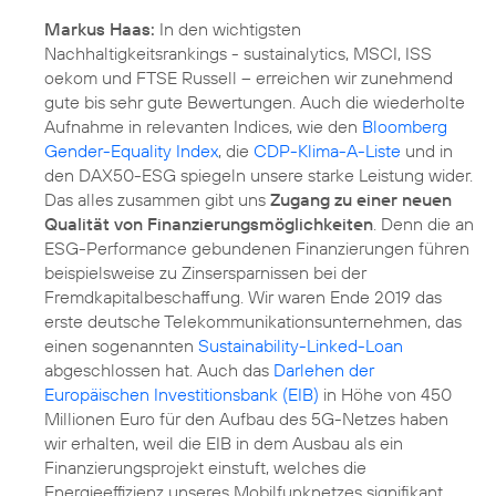
Markus Haas:
In den wichtigsten
Nachhaltigkeitsrankings - sustainalytics, MSCI, ISS
oekom und FTSE Russell – erreichen wir zunehmend
gute bis sehr gute Bewertungen. Auch die wiederholte
Aufnahme in relevanten Indices, wie den
Bloomberg
Gender-Equality Index
, die
CDP-Klima-A-Liste
und in
den DAX50-ESG spiegeln unsere starke Leistung wider.
Das alles zusammen gibt uns
Zugang zu einer neuen
Qualität von Finanzierungsmöglichkeiten
. Denn die an
ESG-Performance gebundenen Finanzierungen führen
beispielsweise zu Zinsersparnissen bei der
Fremdkapitalbeschaffung. Wir waren Ende 2019 das
erste deutsche Telekommunikationsunternehmen, das
einen sogenannten
Sustainability-Linked-Loan
abgeschlossen hat. Auch das
Darlehen der
Europäischen Investitionsbank (EIB)
in Höhe von 450
Millionen Euro für den Aufbau des 5G-Netzes haben
wir erhalten, weil die EIB in dem Ausbau als ein
Finanzierungsprojekt einstuft, welches die
Energieeffizienz unseres Mobilfunknetzes signifikant