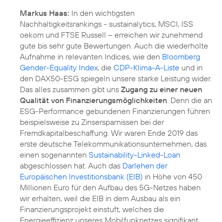
Markus Haas:
In den wichtigsten
Nachhaltigkeitsrankings - sustainalytics, MSCI, ISS
oekom und FTSE Russell – erreichen wir zunehmend
gute bis sehr gute Bewertungen. Auch die wiederholte
Aufnahme in relevanten Indices, wie den
Bloomberg
Gender-Equality Index
, die
CDP-Klima-A-Liste
und in
den DAX50-ESG spiegeln unsere starke Leistung wider.
Das alles zusammen gibt uns
Zugang zu einer neuen
Qualität von Finanzierungsmöglichkeiten
. Denn die an
ESG-Performance gebundenen Finanzierungen führen
beispielsweise zu Zinsersparnissen bei der
Fremdkapitalbeschaffung. Wir waren Ende 2019 das
erste deutsche Telekommunikationsunternehmen, das
einen sogenannten
Sustainability-Linked-Loan
abgeschlossen hat. Auch das
Darlehen der
Europäischen Investitionsbank (EIB)
in Höhe von 450
Millionen Euro für den Aufbau des 5G-Netzes haben
wir erhalten, weil die EIB in dem Ausbau als ein
Finanzierungsprojekt einstuft, welches die
Energieeffizienz unseres Mobilfunknetzes signifikant