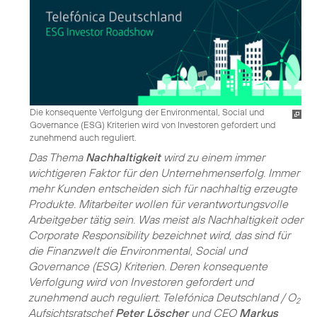
Die konsequente Verfolgung der Environmental, Social und
Governance (ESG) Kriterien wird von Investoren gefordert und
zunehmend auch reguliert.
Das Thema
Nachhaltigkeit
wird zu einem immer
wichtigeren Faktor für den Unternehmenserfolg. Immer
mehr Kunden entscheiden sich für nachhaltig erzeugte
Produkte. Mitarbeiter wollen für verantwortungsvolle
Arbeitgeber tätig sein. Was meist als Nachhaltigkeit oder
Corporate Responsibility bezeichnet wird, das sind für
die Finanzwelt die Environmental, Social und
Governance (ESG) Kriterien. Deren konsequente
Verfolgung wird von Investoren gefordert und
zunehmend auch reguliert. Telefónica Deutschland / O
2
Aufsichtsratschef
Peter Löscher
und CEO
Markus