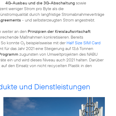
4G-Ausbau und die 3G-Abschaltung
sowie
zent weniger Strom pro Byte als die
ünstromqualität durch langfristige Stromabnahmeverträge
Agreements
- und selbsterzeugten Strom angestrebt.
h weiter an den
Prinzipien der Kreislaufwirtschaft
sprechende Maßnahmen konkretisieren. Bereits
. So konnte O
beispielsweise mit der
Half Size SIM Card
2
nt für das Jahr 2021 eine Steigerung auf 13,6 Tonnen
-Programm
zugunsten von Umweltprojekten des NABU
te ein und wird dieses Niveau auch 2021 halten. Darüber
uf den Einsatz von nicht recycelten Plastik in den
odukte und Dienstleistungen