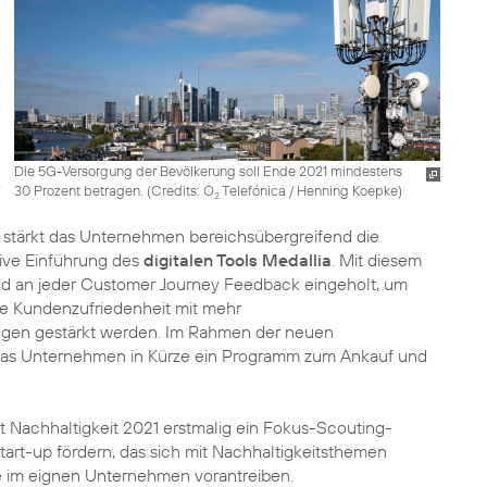
Die 5G-Versorgung der Bevölkerung soll Ende 2021 mindestens
30 Prozent betragen. (
Credits: O
Telefónica / Henning Koepke
)
2
 stärkt das Unternehmen bereichsübergreifend die
sive Einführung des
digitalen Tools Medallia
. Mit diesem
d an jeder Customer Journey Feedback eingeholt, um
e Kundenzufriedenheit mit mehr
tungen gestärkt werden. Im Rahmen der neuen
das Unternehmen in Kürze ein Programm zum Ankauf und
st Nachhaltigkeit 2021 erstmalig ein Fokus-Scouting-
art-up fördern, das sich mit Nachhaltigkeitsthemen
te im eignen Unternehmen vorantreiben.