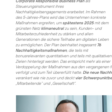
Corporate Responsible Business Plan
als
Steuerungsinstrument ihres
Nachhaltigkeitsengagements erarbeitet. Im Rahmen
des 5-Jahres-Plans wird das Unternehmen konkrete
Maßnahmen ergreifen, um
spätestens 2025
mit dem
grünsten Netz
klimaneutral
zu sein, Kunden- und
Mitarbeiterzufriedenheit zu stärken und allen
Generationen die sichere Teilhabe am digitalen Leben
zu ermöglichen. Der Plan beinhaltet insgesamt
76
Nachhaltigkeitsmaßnahmen
, die teils mit
bonusrelevanten quantitativen und teils mit qualitativen
Zielen hinterlegt werden. Das entspricht mehr als einer
Verdoppelung der Maßnahmen aus den vergangenen f
verfolgt und zum Teil übererfüllt hatte.
Die neue Nachha
verankert wie nie zuvor und deckt
vier Schwerpunktbe
„Mitarbeitende“ und „Gesellschaft“.