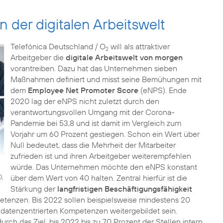
n der digitalen Arbeitswelt
Telefónica Deutschland / O
will als attraktiver
2
Arbeitgeber die
digitale Arbeitswelt von morgen
vorantreiben. Dazu hat das Unternehmen sieben
Maßnahmen definiert und misst seine Bemühungen mit
dem
Employee Net Promoter Score
(eNPS). Ende
2020 lag der eNPS nicht zuletzt durch den
verantwortungsvollen Umgang mit der Corona-
Pandemie bei 53,8 und ist damit im Vergleich zum
Vorjahr um 60 Prozent gestiegen. Schon ein Wert über
Null bedeutet, dass die Mehrheit der Mitarbeiter
zufrieden ist und ihren Arbeitgeber weiterempfehlen
würde. Das Unternehmen möchte den eNPS konstant
0,
über dem Wert von 40 halten. Zentral hierfür ist die
Stärkung der
langfristigen Beschäftigungsfähigkeit
etenzen. Bis 2022 sollen beispielsweise mindestens 20
d datenzentrierten Kompetenzen weitergebildet sein.
durch das Ziel, bis 2022 bis zu 70 Prozent der Stellen intern