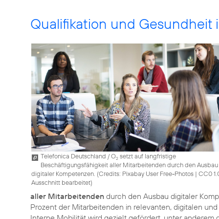
Qualifikation und Gesundheit i
Telefonica Deutschland / O
setzt auf langfristige
2
Beschäftigungsfähigkeit aller Mitarbeitenden durch den Ausbau
digitaler Kompetenzen. (
Credits: Pixabay User Free-Photos
|
CC0 1.
Ausschnitt bearbeitet
)
aller Mitarbeitenden
durch den Ausbau digitaler Komp
Prozent der Mitarbeitenden in relevanten, digitalen un
Interne Mobilität wird gezielt gefördert, unter anderem 