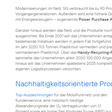
Modernisierungen im Netz. 5G verbraucht bis zu 90 Pro
Vorgängergenerationen. Außerdem wird eine höhere Gr
mit Energieerzeugern – sogenannte
Power Purchase 
Darüber hinaus werden das Netz und die Produkte noc
ausgerichtet. Bis Ende 2021 will das Unternehmen ent
bestehende Initiativen werden in jedem Fall fortgeführt
im Jahr 2020 11,5 Tonnen Plastikmüll vermeiden und pla
vermiedenem Plastikmüll. Über das
Handy-Recycling
sammelte das Unternehmen allein 2020 100.000 Altgerä
hinaus will das Unternehmen spätestens 2025 komplett a
eigenen Logistikprozessen verzichten.
Nachhaltigkeitsorientierte Pr
Top-Auszeichnungen
für das Mobilfunknetz und den
Kundenservice, eine historisch niedrige
Abwanderungsrate der O
Vertragskunden von 1,1
2
Prozent sowie ein hoher Net Promoter Score (NPS) zur