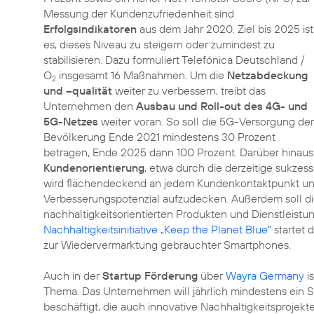
Messung der Kundenzufriedenheit sind
Erfolgsindikatoren
aus dem Jahr 2020. Ziel bis 2025 ist
es, dieses Niveau zu steigern oder zumindest zu
stabilisieren. Dazu formuliert Telefónica Deutschland /
O
insgesamt 16 Maßnahmen. Um die
Netzabdeckung
2
und –qualität
weiter zu verbessern, treibt das
Unternehmen den
Ausbau und Roll-out des 4G- und
5G-Netzes
weiter voran. So soll die 5G-Versorgung der
Bevölkerung Ende 2021 mindestens 30 Prozent
betragen, Ende 2025 dann 100 Prozent. Darüber hinaus
Kundenorientierung
, etwa durch die derzeitige sukzes
wird flächendeckend an jedem Kundenkontaktpunkt un
Verbesserungspotenzial aufzudecken. Außerdem soll di
nachhaltigkeitsorientierten Produkten und Dienstleis
Nachhaltigkeitsinitiative „Keep the Planet Blue“
startet 
zur Wiedervermarktung gebrauchter Smartphones.
Auch in der
Startup Förderung
über
Wayra Germany
i
Thema. Das Unternehmen will jährlich mindestens ein St
beschäftigt, die auch innovative Nachhaltigkeitsprojek