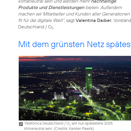
klimaneutral sein und werden mehr
nachhaltige
Produkte und Dienstleistungen
bieten. Außerdem
machen wir Mitarbeiter und Kunden aller Generationen
fit für die digitale Welt“
, sagt
Valentina Daiber
, Vorstän
Deutschland / O
.
2
Mit dem grünsten Netz spätes
Telefónica Deutschland / O
will nun spätestens 2025
2
klimaneutral sein. (
Credits: Karsten Pawlik
)