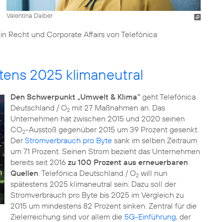
Valentina Daiber
din Recht und Corporate Affairs von Telefónica
tens 2025 klimaneutral
Den Schwerpunkt „Umwelt & Klima“
geht Telefónica
Deutschland / O
mit 27 Maßnahmen an. Das
2
Unternehmen hat zwischen 2015 und 2020 seinen
CO
-Ausstoß gegenüber 2015 um 39 Prozent gesenkt.
2
Der
Stromverbrauch pro Byte
sank im selben Zeitraum
um 71 Prozent. Seinen Strom bezieht das Unternehmen
bereits seit 2016
zu 100 Prozent aus erneuerbaren
Quellen
. Telefónica Deutschland / O
will nun
2
spätestens 2025 klimaneutral sein. Dazu soll der
Stromverbrauch pro Byte bis 2025 im Vergleich zu
2015 um mindestens 82 Prozent sinken. Zentral für die
Zielerreichung sind vor allem die
5G-Einführung
, der