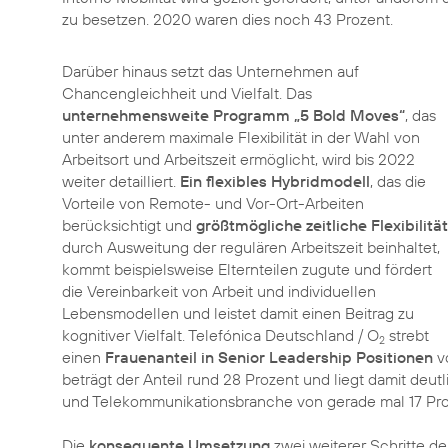
zu besetzen. 2020 waren dies noch 43 Prozent.
Darüber hinaus setzt das Unternehmen auf
Chancengleichheit und Vielfalt. Das
unternehmensweite Programm „5 Bold Moves“
, das
unter anderem maximale Flexibilität in der Wahl von
Arbeitsort und Arbeitszeit ermöglicht, wird bis 2022
weiter detailliert.
Ein flexibles Hybridmodell
, das die
Vorteile von Remote- und Vor-Ort-Arbeiten
berücksichtigt und
größtmögliche zeitliche Flexibilität
durch Ausweitung der regulären Arbeitszeit beinhaltet,
kommt beispielsweise Elternteilen zugute und fördert
die Vereinbarkeit von Arbeit und individuellen
Lebensmodellen und leistet damit einen Beitrag zu
kognitiver Vielfalt. Telefónica Deutschland / O
strebt
2
einen
Frauenanteil in Senior Leadership Positionen
vo
beträgt der Anteil rund 28 Prozent und liegt damit deut
und Telekommunikationsbranche von gerade mal 17 Pro
Die
konsequente Umsetzung
zwei weiterer Schritte de