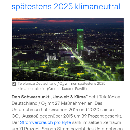
spätestens 2025 klimaneutral
Telefónica Deutschland / O
will nun spätestens 2025
2
klimaneutral sein. (
Credits: Karsten Pawlik
)
Den Schwerpunkt „Umwelt & Klima“
geht Telefónica
Deutschland / O
mit 27 Maßnahmen an. Das
2
Unternehmen hat zwischen 2015 und 2020 seinen
CO
-Ausstoß gegenüber 2015 um 39 Prozent gesenkt.
2
Der
Stromverbrauch pro Byte
sank im selben Zeitraum
um 71 Prozent. Seinen Strom bezieht das Unternehmen