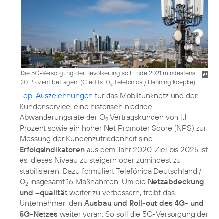
Die 5G-Versorgung der Bevölkerung soll Ende 2021 mindestens
30 Prozent betragen. (
Credits: O
Telefónica / Henning Koepke
)
2
Top-Auszeichnungen
für das Mobilfunknetz und den
Kundenservice, eine historisch niedrige
Abwanderungsrate der O
Vertragskunden von 1,1
2
Prozent sowie ein hoher Net Promoter Score (NPS) zur
Messung der Kundenzufriedenheit sind
Erfolgsindikatoren
aus dem Jahr 2020. Ziel bis 2025 ist
es, dieses Niveau zu steigern oder zumindest zu
stabilisieren. Dazu formuliert Telefónica Deutschland /
O
insgesamt 16 Maßnahmen. Um die
Netzabdeckung
2
und –qualität
weiter zu verbessern, treibt das
Unternehmen den
Ausbau und Roll-out des 4G- und
5G-Netzes
weiter voran. So soll die 5G-Versorgung der