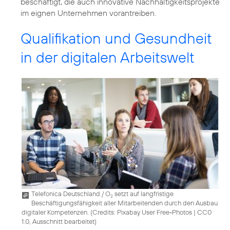
beschäftigt, die auch innovative Nachhaltigkeitsprojekte
im eignen Unternehmen vorantreiben.
Qualifikation und Gesundheit
in der digitalen Arbeitswelt
Telefonica Deutschland / O
setzt auf langfristige
2
Beschäftigungsfähigkeit aller Mitarbeitenden durch den Ausbau
digitaler Kompetenzen. (
Credits: Pixabay User Free-Photos
|
CC0
1.0, Ausschnitt bearbeitet
)