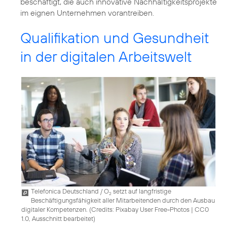
beschäftigt, die auch innovative Nachhaltigkeitsprojekte
im eignen Unternehmen vorantreiben.
Qualifikation und Gesundheit
in der digitalen Arbeitswelt
Telefonica Deutschland / O
setzt auf langfristige
2
Beschäftigungsfähigkeit aller Mitarbeitenden durch den Ausbau
digitaler Kompetenzen. (
Credits: Pixabay User Free-Photos
|
CC0
1.0, Ausschnitt bearbeitet
)