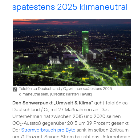
spätestens 2025 klimaneutral
Telefónica Deutschland / O
will nun spätestens 2025
2
klimaneutral sein. (
Credits: Karsten Pawlik
)
Den Schwerpunkt „Umwelt & Klima“
geht Telefónica
Deutschland / O
mit 27 Maßnahmen an. Das
2
Unternehmen hat zwischen 2015 und 2020 seinen
CO
-Ausstoß gegenüber 2015 um 39 Prozent gesenkt.
2
Der
Stromverbrauch pro Byte
sank im selben Zeitraum
um 71 Prozent. Seinen Strom bezieht das Unternehmen