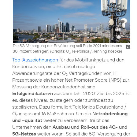
Die 5G-Versorgung der Bevölkerung soll Ende 2021 mindestens
30 Prozent betragen. (
Credits: O
Telefónica / Henning Koepke
)
2
Top-Auszeichnungen
für das Mobilfunknetz und den
Kundenservice, eine historisch niedrige
Abwanderungsrate der O
Vertragskunden von 1,1
2
Prozent sowie ein hoher Net Promoter Score (NPS) zur
Messung der Kundenzufriedenheit sind
Erfolgsindikatoren
aus dem Jahr 2020. Ziel bis 2025 ist
es, dieses Niveau zu steigern oder zumindest zu
stabilisieren. Dazu formuliert Telefónica Deutschland /
O
insgesamt 16 Maßnahmen. Um die
Netzabdeckung
2
und –qualität
weiter zu verbessern, treibt das
Unternehmen den
Ausbau und Roll-out des 4G- und
5G-Netzes
weiter voran. So soll die 5G-Versorgung der