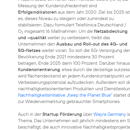
Messung der Kundenzufriedenheit sind
Erfolgsindikatoren
aus dem Jahr 2020. Ziel bis 2025 ist
es, dieses Niveau zu steigern oder zumindest zu
stabilisieren. Dazu formuliert Telefónica Deutschland /
O
insgesamt 16 Maßnahmen. Um die
Netzabdeckung
2
und –qualität
weiter zu verbessern, treibt das
Unternehmen den
Ausbau und Roll-out des 4G- und
5G-Netzes
weiter voran. So soll die 5G-Versorgung der
Bevölkerung Ende 2021 mindestens 30 Prozent
betragen, Ende 2025 dann 100 Prozent. Darüber hinaus
Kundenorientierung
, etwa durch die derzeitige sukzes
wird flächendeckend an jedem Kundenkontaktpunkt un
Verbesserungspotenzial aufzudecken. Außerdem soll di
nachhaltigkeitsorientierten Produkten und Dienstleis
Nachhaltigkeitsinitiative „Keep the Planet Blue“
startet 
zur Wiedervermarktung gebrauchter Smartphones.
Auch in der
Startup Förderung
über
Wayra Germany
i
Thema. Das Unternehmen will jährlich mindestens ein St
beschäftigt, die auch innovative Nachhaltigkeitsprojek