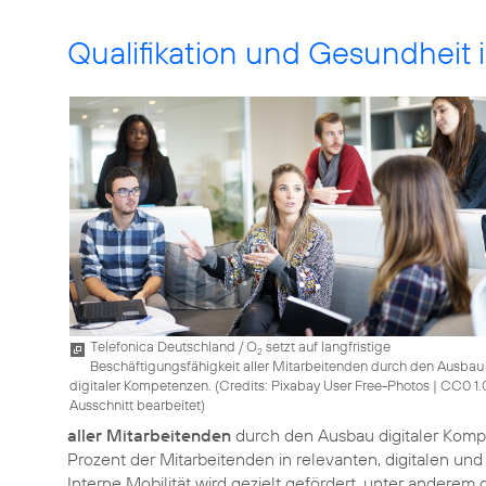
Qualifikation und Gesundheit i
Telefonica Deutschland / O
setzt auf langfristige
2
Beschäftigungsfähigkeit aller Mitarbeitenden durch den Ausbau
digitaler Kompetenzen. (
Credits: Pixabay User Free-Photos
|
CC0 1.
Ausschnitt bearbeitet
)
aller Mitarbeitenden
durch den Ausbau digitaler Komp
Prozent der Mitarbeitenden in relevanten, digitalen un
Interne Mobilität wird gezielt gefördert, unter anderem 