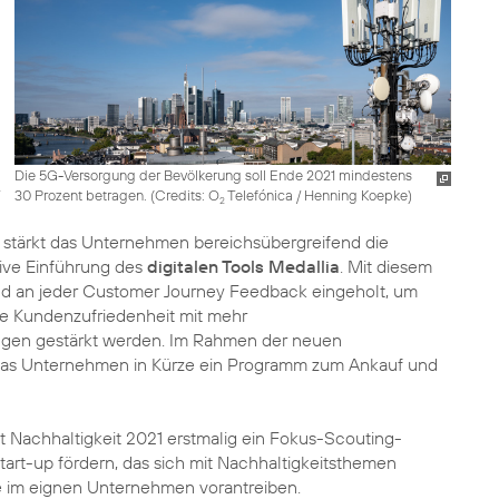
Die 5G-Versorgung der Bevölkerung soll Ende 2021 mindestens
30 Prozent betragen. (
Credits: O
Telefónica / Henning Koepke
)
2
 stärkt das Unternehmen bereichsübergreifend die
sive Einführung des
digitalen Tools Medallia
. Mit diesem
d an jeder Customer Journey Feedback eingeholt, um
e Kundenzufriedenheit mit mehr
tungen gestärkt werden. Im Rahmen der neuen
das Unternehmen in Kürze ein Programm zum Ankauf und
st Nachhaltigkeit 2021 erstmalig ein Fokus-Scouting-
art-up fördern, das sich mit Nachhaltigkeitsthemen
te im eignen Unternehmen vorantreiben.