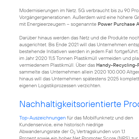
Modernisierungen im Netz. 5G verbraucht bis zu 90 Pro
Vorgängergenerationen. Außerdem wird eine höhere Gr
mit Energieerzeugern – sogenannte
Power Purchase 
Darüber hinaus werden das Netz und die Produkte noc
ausgerichtet. Bis Ende 2021 will das Unternehmen ent
bestehende Initiativen werden in jedem Fall fortgeführt
im Jahr 2020 11,5 Tonnen Plastikmüll vermeiden und pla
vermiedenem Plastikmüll. Über das
Handy-Recycling
sammelte das Unternehmen allein 2020 100.000 Altgerä
hinaus will das Unternehmen spätestens 2025 komplett a
eigenen Logistikprozessen verzichten.
Nachhaltigkeitsorientierte Pr
Top-Auszeichnungen
für das Mobilfunknetz und den
Kundenservice, eine historisch niedrige
Abwanderungsrate der O
Vertragskunden von 1,1
2
Prozent sowie ein hoher Net Promoter Score (NPS) zur