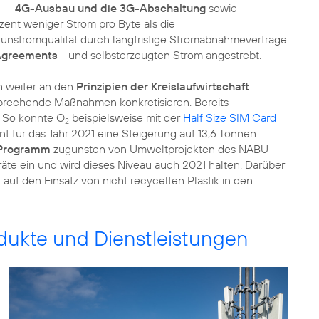
4G-Ausbau und die 3G-Abschaltung
sowie
zent weniger Strom pro Byte als die
ünstromqualität durch langfristige Stromabnahmeverträge
Agreements
- und selbsterzeugten Strom angestrebt.
h weiter an den
Prinzipien der Kreislaufwirtschaft
sprechende Maßnahmen konkretisieren. Bereits
. So konnte O
beispielsweise mit der
Half Size SIM Card
2
nt für das Jahr 2021 eine Steigerung auf 13,6 Tonnen
-Programm
zugunsten von Umweltprojekten des NABU
te ein und wird dieses Niveau auch 2021 halten. Darüber
uf den Einsatz von nicht recycelten Plastik in den
odukte und Dienstleistungen