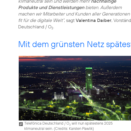
klimaneutral sein und werden mehr
nachhaltige
Produkte und Dienstleistungen
bieten. Außerdem
machen wir Mitarbeiter und Kunden aller Generationen
fit für die digitale Welt“
, sagt
Valentina Daiber
, Vorstän
Deutschland / O
.
2
Mit dem grünsten Netz spätes
Telefónica Deutschland / O
will nun spätestens 2025
2
klimaneutral sein. (
Credits: Karsten Pawlik
)