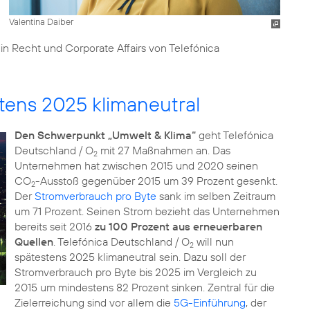
Valentina Daiber
din Recht und Corporate Affairs von Telefónica
tens 2025 klimaneutral
Den Schwerpunkt „Umwelt & Klima“
geht Telefónica
Deutschland / O
mit 27 Maßnahmen an. Das
2
Unternehmen hat zwischen 2015 und 2020 seinen
CO
-Ausstoß gegenüber 2015 um 39 Prozent gesenkt.
2
Der
Stromverbrauch pro Byte
sank im selben Zeitraum
um 71 Prozent. Seinen Strom bezieht das Unternehmen
bereits seit 2016
zu 100 Prozent aus erneuerbaren
Quellen
. Telefónica Deutschland / O
will nun
2
spätestens 2025 klimaneutral sein. Dazu soll der
Stromverbrauch pro Byte bis 2025 im Vergleich zu
2015 um mindestens 82 Prozent sinken. Zentral für die
Zielerreichung sind vor allem die
5G-Einführung
, der