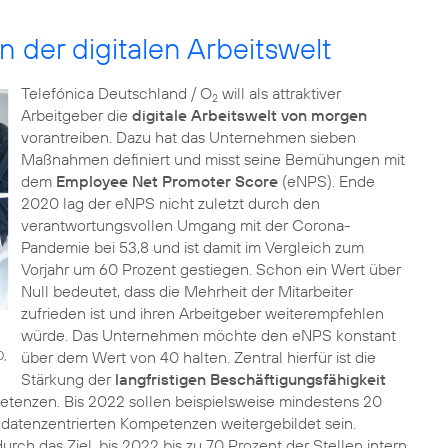
n der digitalen Arbeitswelt
Telefónica Deutschland / O
will als attraktiver
2
Arbeitgeber die
digitale Arbeitswelt von morgen
vorantreiben. Dazu hat das Unternehmen sieben
Maßnahmen definiert und misst seine Bemühungen mit
dem
Employee Net Promoter Score
(eNPS). Ende
2020 lag der eNPS nicht zuletzt durch den
verantwortungsvollen Umgang mit der Corona-
Pandemie bei 53,8 und ist damit im Vergleich zum
Vorjahr um 60 Prozent gestiegen. Schon ein Wert über
Null bedeutet, dass die Mehrheit der Mitarbeiter
zufrieden ist und ihren Arbeitgeber weiterempfehlen
würde. Das Unternehmen möchte den eNPS konstant
0,
über dem Wert von 40 halten. Zentral hierfür ist die
Stärkung der
langfristigen Beschäftigungsfähigkeit
etenzen. Bis 2022 sollen beispielsweise mindestens 20
d datenzentrierten Kompetenzen weitergebildet sein.
durch das Ziel, bis 2022 bis zu 70 Prozent der Stellen intern