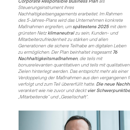
Corporate Responsible Business Plan
als
Steuerungsinstrument ihres
Nachhaltigkeitsengagements erarbeitet. Im Rahmen
des 5-Jahres-Plans wird das Unternehmen konkrete
Maßnahmen ergreifen, um
spätestens 2025
mit dem
grünsten Netz
klimaneutral
zu sein, Kunden- und
Mitarbeiterzufriedenheit zu stärken und allen
Generationen die sichere Teilhabe am digitalen Leben
zu ermöglichen. Der Plan beinhaltet insgesamt
76
Nachhaltigkeitsmaßnahmen
, die teils mit
bonusrelevanten quantitativen und teils mit qualitativen
Zielen hinterlegt werden. Das entspricht mehr als einer
Verdoppelung der Maßnahmen aus den vergangenen f
verfolgt und zum Teil übererfüllt hatte.
Die neue Nachha
verankert wie nie zuvor und deckt
vier Schwerpunktbe
„Mitarbeitende“ und „Gesellschaft“.