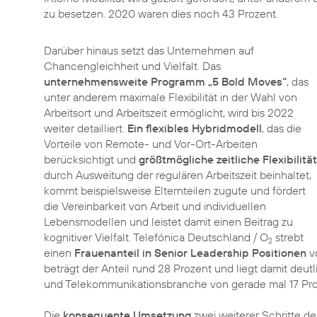
zu besetzen. 2020 waren dies noch 43 Prozent.
Darüber hinaus setzt das Unternehmen auf
Chancengleichheit und Vielfalt. Das
unternehmensweite Programm „5 Bold Moves“
, das
unter anderem maximale Flexibilität in der Wahl von
Arbeitsort und Arbeitszeit ermöglicht, wird bis 2022
weiter detailliert.
Ein flexibles Hybridmodell
, das die
Vorteile von Remote- und Vor-Ort-Arbeiten
berücksichtigt und
größtmögliche zeitliche Flexibilität
durch Ausweitung der regulären Arbeitszeit beinhaltet,
kommt beispielsweise Elternteilen zugute und fördert
die Vereinbarkeit von Arbeit und individuellen
Lebensmodellen und leistet damit einen Beitrag zu
kognitiver Vielfalt. Telefónica Deutschland / O
strebt
2
einen
Frauenanteil in Senior Leadership Positionen
vo
beträgt der Anteil rund 28 Prozent und liegt damit deut
und Telekommunikationsbranche von gerade mal 17 Pro
Die
konsequente Umsetzung
zwei weiterer Schritte de