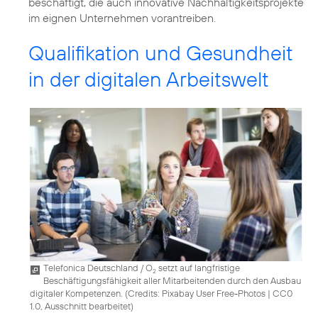
beschäftigt, die auch innovative Nachhaltigkeitsprojekte
im eignen Unternehmen vorantreiben.
Qualifikation und Gesundheit
in der digitalen Arbeitswelt
Telefonica Deutschland / O
setzt auf langfristige
2
Beschäftigungsfähigkeit aller Mitarbeitenden durch den Ausbau
digitaler Kompetenzen. (
Credits: Pixabay User Free-Photos
|
CC0
1.0, Ausschnitt bearbeitet
)