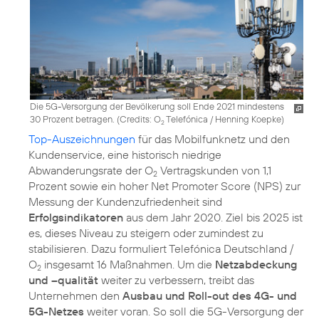
Die 5G-Versorgung der Bevölkerung soll Ende 2021 mindestens
30 Prozent betragen. (
Credits: O
Telefónica / Henning Koepke
)
2
Top-Auszeichnungen
für das Mobilfunknetz und den
Kundenservice, eine historisch niedrige
Abwanderungsrate der O
Vertragskunden von 1,1
2
Prozent sowie ein hoher Net Promoter Score (NPS) zur
Messung der Kundenzufriedenheit sind
Erfolgsindikatoren
aus dem Jahr 2020. Ziel bis 2025 ist
es, dieses Niveau zu steigern oder zumindest zu
stabilisieren. Dazu formuliert Telefónica Deutschland /
O
insgesamt 16 Maßnahmen. Um die
Netzabdeckung
2
und –qualität
weiter zu verbessern, treibt das
Unternehmen den
Ausbau und Roll-out des 4G- und
5G-Netzes
weiter voran. So soll die 5G-Versorgung der