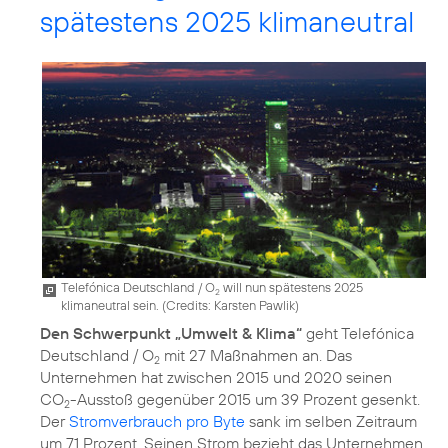
spätestens 2025 klimaneutral
Telefónica Deutschland / O
will nun spätestens 2025
2
klimaneutral sein. (
Credits: Karsten Pawlik
)
Den Schwerpunkt „Umwelt & Klima“
geht Telefónica
Deutschland / O
mit 27 Maßnahmen an. Das
2
Unternehmen hat zwischen 2015 und 2020 seinen
CO
-Ausstoß gegenüber 2015 um 39 Prozent gesenkt.
2
Der
Stromverbrauch pro Byte
sank im selben Zeitraum
um 71 Prozent. Seinen Strom bezieht das Unternehmen