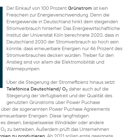
Der Einkauf von 100 Prozent
Grünstrom
ist kein
Freischein zur Energieverschwendung. Denn die
Energiewende in Deutschland hinkt dem steigenden
Stromverbrauch hinterher. Das Energiewirtschaftliche
Institut der Universität Köln berechnete 2020, dass in
Deutschland 2030 der Stromverbrauch so hoch sein
könnte, dass
erneuerbare Energien
nur 46 Prozent des
Stromverbrauches decken würden. Treiber für den
Anstieg sind vor allem die Elektromobilität und
Wärmepumpen.
Über die Steigerung der Stromeffizienz hinaus setzt
Telefónica Deutschland/ O
daher auch auf die
2
Steigerung der Verfügbarkeit und der Qualität des
genutzten Grünstroms über Power Puchase
e über die sogenannten Power Puchase Agreements
erneuerbarer Energien. Diese langfristigen
s diesen, beispielsweise Windräder oder andere
 O
zu betreiben. Außerdem prüft das Unternehmen
2
rgien zu produzieren
. Ab 2021 sollen erste geeignete