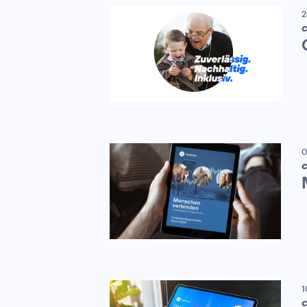
2
C
0
C
1
C