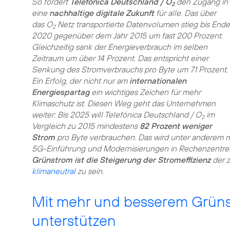
So fördert
Telefónica Deutschland / O
den Zugang in
2
eine
nachhaltige digitale Zukunft
für alle. Das über
das O
Netz transportierte Datenvolumen stieg bis Ende
2
2020 gegenüber dem Jahr 2015 um fast 200 Prozent.
Gleichzeitig sank der Energieverbrauch im selben
Zeitraum um über 14 Prozent. Das entspricht einer
Senkung des Stromverbrauchs pro Byte um 71 Prozent.
Ein Erfolg, der nicht nur am
internationalen
Energiespartag
ein wichtiges Zeichen für mehr
Klimaschutz ist. Diesen Weg geht das Unternehmen
weiter: Bis 2025 will Telefónica Deutschland / O
im
2
Vergleich zu 2015 mindestens
82 Prozent weniger
Strom
pro Byte verbrauchen. Das wird unter anderem 
5G-Einführung und Modernisierungen in Rechenzentren
Grünstrom ist die Steigerung der Stromeffizienz
der z
klimaneutral
zu sein.
Mit mehr und besserem Grün
unterstützen