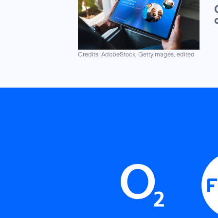
Credits: AdobeStock, Gettyimages, edited