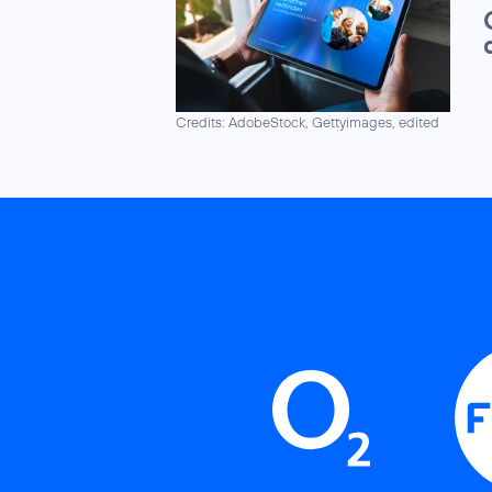
Credits: AdobeStock, Gettyimages, edited