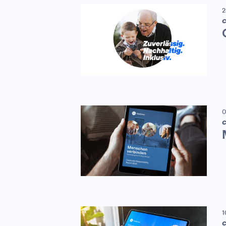
2
C
0
C
1
C