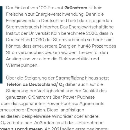
Der Einkauf von 100 Prozent
Grünstrom
ist kein
Freischein zur Energieverschwendung. Denn die
Energiewende in Deutschland hinkt dem steigenden
Stromverbrauch hinterher. Das Energiewirtschaftliche
Institut der Universität Köln berechnete 2020, dass in
Deutschland 2030 der Stromverbrauch so hoch sein
könnte, dass
erneuerbare Energien
nur 46 Prozent des
Stromverbrauches decken würden. Treiber für den
Anstieg sind vor allem die Elektromobilität und
Wärmepumpen.
Über die Steigerung der Stromeffizienz hinaus setzt
Telefónica Deutschland/ O
daher auch auf die
2
Steigerung der Verfügbarkeit und der Qualität des
genutzten Grünstroms über Power Puchase
e über die sogenannten Power Puchase Agreements
erneuerbarer Energien. Diese langfristigen
s diesen, beispielsweise Windräder oder andere
 O
zu betreiben. Außerdem prüft das Unternehmen
2
rgien zu produzieren
. Ab 2021 sollen erste geeignete