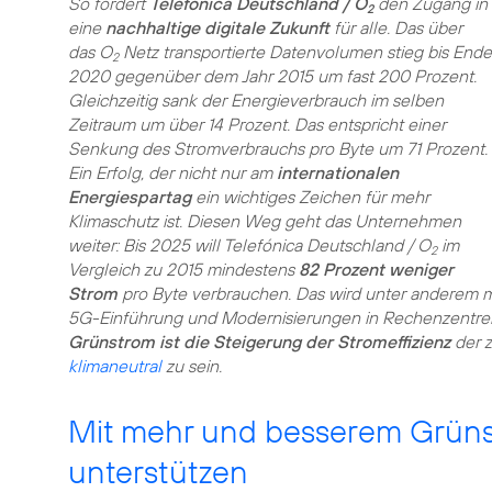
So fördert
Telefónica Deutschland / O
den Zugang in
2
eine
nachhaltige digitale Zukunft
für alle. Das über
das O
Netz transportierte Datenvolumen stieg bis Ende
2
2020 gegenüber dem Jahr 2015 um fast 200 Prozent.
Gleichzeitig sank der Energieverbrauch im selben
Zeitraum um über 14 Prozent. Das entspricht einer
Senkung des Stromverbrauchs pro Byte um 71 Prozent.
Ein Erfolg, der nicht nur am
internationalen
Energiespartag
ein wichtiges Zeichen für mehr
Klimaschutz ist. Diesen Weg geht das Unternehmen
weiter: Bis 2025 will Telefónica Deutschland / O
im
2
Vergleich zu 2015 mindestens
82 Prozent weniger
Strom
pro Byte verbrauchen. Das wird unter anderem 
5G-Einführung und Modernisierungen in Rechenzentren
Grünstrom ist die Steigerung der Stromeffizienz
der z
klimaneutral
zu sein.
Mit mehr und besserem Grün
unterstützen