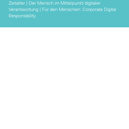
Zeitalter | Der Mensch im Mittelpunkt
digitaler
Verantwortung
| Für den Menschen:
Corporate Digital
Responsibility