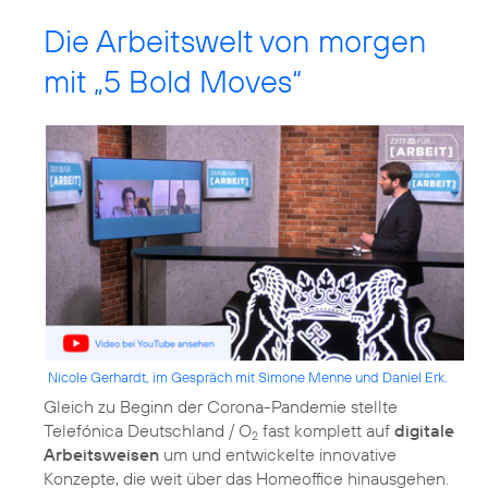
Die Arbeitswelt von morgen
mit „5 Bold Moves“
Nicole Gerhardt, im Gespräch mit Simone Menne und Daniel Erk.
Gleich zu Beginn der Corona-Pandemie stellte
Telefónica Deutschland / O
fast komplett auf
digitale
2
Arbeitsweisen
um und entwickelte innovative
Konzepte, die weit über das Homeoffice hinausgehen.