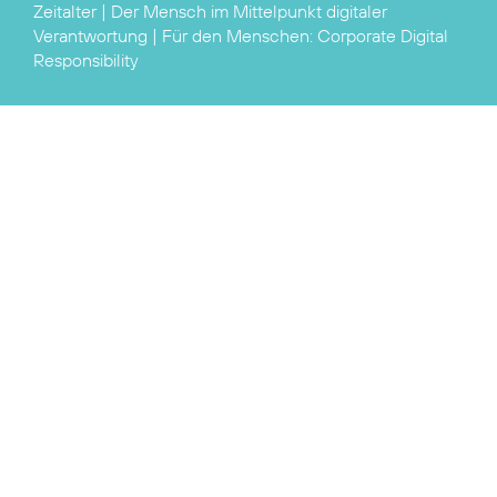
Zeitalter | Der Mensch im Mittelpunkt
digitaler
Verantwortung
| Für den Menschen:
Corporate Digital
Responsibility