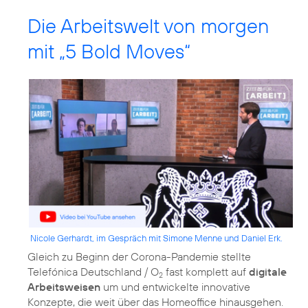
Die Arbeitswelt von morgen
mit „5 Bold Moves“
Nicole Gerhardt, im Gespräch mit Simone Menne und Daniel Erk.
Gleich zu Beginn der Corona-Pandemie stellte
Telefónica Deutschland / O
fast komplett auf
digitale
2
Arbeitsweisen
um und entwickelte innovative
Konzepte, die weit über das Homeoffice hinausgehen.