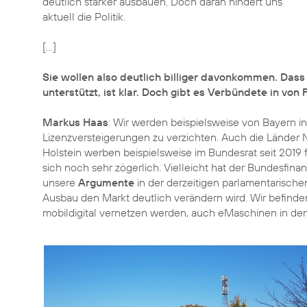
deutlich stärker ausbauen. Doch daran hindert uns
aktuell die Politik.
[...]
Sie wollen also deutlich billiger davonkommen. Dass
unterstützt, ist klar. Doch gibt es Verbündete in v
Markus Haas
: Wir werden beispielsweise von Bayern in
Lizenzversteigerungen zu verzichten. Auch die Lände
Holstein werben beispielsweise im Bundesrat seit 2019
sich noch sehr zögerlich. Vielleicht hat der Bundesfina
unsere
Argumente
in der derzeitigen parlamentarisch
Ausbau den Markt deutlich verändern wird. Wir befind
mobildigital vernetzen werden, auch eMaschinen in den