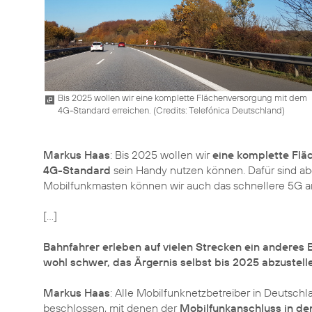
Bis 2025 wollen wir eine komplette Flächenversorgung mit dem
4G-Standard erreichen. (
Credits: Telefónica Deutschland
)
Markus Haas
: Bis 2025 wollen wir
eine komplette Flä
4G-Standard
sein Handy nutzen können. Dafür sind abe
Mobilfunkmasten können wir auch das schnellere 5G an
[...]
Bahnfahrer erleben auf vielen Strecken ein anderes B
wohl schwer, das Ärgernis selbst bis 2025 abzustell
Markus Haas
: Alle Mobilfunknetzbetreiber in Deuts
beschlossen, mit denen der
Mobilfunkanschluss in de