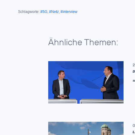
Schlagworte:
#5G
,
#Netz
,
#interview
Ähnliche Themen:
2
D
0
L