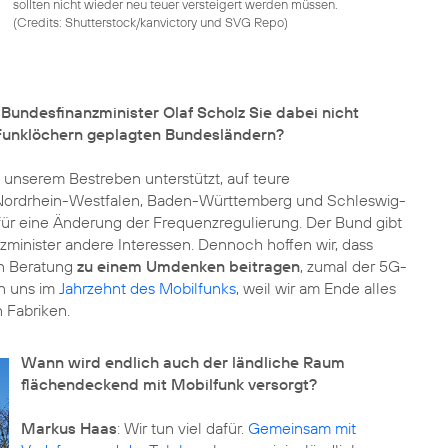
sollten nicht wieder neu teuer versteigert werden müssen.
(
Credits: Shutterstock/kanvictory und SVG Repo
)
 Bundesfinanzminister Olaf Scholz Sie dabei nicht
on Funklöchern geplagten Bundesländern?
 unserem Bestreben unterstützt, auf teure
r Nordrhein-Westfalen, Baden-Württemberg und Schleswig-
 für eine Änderung der Frequenzregulierung. Der Bund gibt
nzminister andere Interessen. Dennoch hoffen wir, dass
en Beratung
zu einem Umdenken beitragen
, zumal der 5G-
en uns im
Jahrzehnt des Mobilfunks
, weil wir am Ende alles
 Fabriken.
Wann wird endlich auch der ländliche Raum
flächendeckend mit Mobilfunk versorgt?
Markus Haas
: Wir tun viel dafür.
Gemeinsam mit