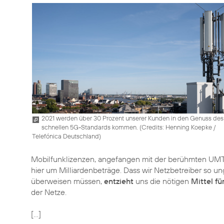
2021 werden über 30 Prozent unserer Kunden in den Genuss des
schnellen 5G-Standards kommen. (
Credits: Henning Koepke /
Telefónica Deutschland
)
Mobilfunklizenzen, angefangen mit der berühmten UMTS
hier um Milliardenbeträge. Dass wir Netzbetreiber so u
überweisen müssen,
entzieht
uns die nötigen
Mittel fü
der Netze.
[...]