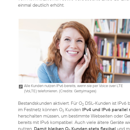
einmal deutlich erhöht.
Alle Kunden nutzen IPv6 bereits, wenn sie per Voice over LTE
(VoLTE) telefonieren. (
Credits: Gettyimages
)
Bestandskunden aktiviert. Für O
DSL-Kunden ist IPv6 be
2
im Festnetz können O
Kunden
IPv4 und IPv6 parallel
2
herschalten müssen, um bestimmte Webseiten oder Gerä
bereits mit IPv6 kompatibel. Auch viele ältere Geräte 
nutzen.
Damit bleiben O
Kunden stets flexibel
und mü