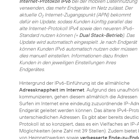
Internet-Protokoll IPv6
bei der mobilen Datennutzung
verwenden, das mehr Endgeräte im Netz zulässt. Der
aktuelle O
Internet-Zugangspunkt (APN) bekommt
2
dafür ein Update, sodass Kunden künftig parallel das
alte Internet-Protokoll IPv4 sowie den neueren IPv6-
Standard nutzen können (=
Dual Stack-Betrieb
). Das
Update wird automatisch eingespielt. Je nach Endgerät
können Kunden IPv6 automatisch nutzen oder müssen
dies manuell einstellen. Informationen dazu finden
Kunden in den jeweiligen Einstellungen ihres
Endgerätes.
Hintergrund der IPv6-Einführung ist die allmähliche
Adressknappheit im Internet
. Aufgrund des unaufhörl
kommunizieren, gehen diesem allmählich die Adressen a
Surfen im Internet eine eindeutig zuzuordnende IP-Adr
Endgerät geleitet werden können. Das ältere IPv4-Proto
unterschiedlichen Adressen. Es gibt aber bereits deutl
Protokoll ist so konzipiert, dass es ein Vielfaches an I
Möglichkeiten (eine Zahl mit 39 Stellen). Zudem biete
von Heimnetzwerken sowie
verbesserte Ende-zu-End