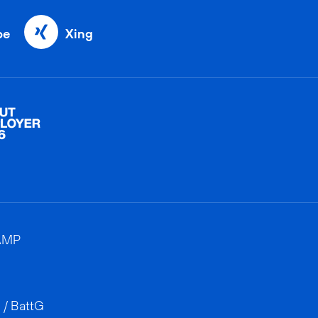
be
Xing
AMP
 / BattG