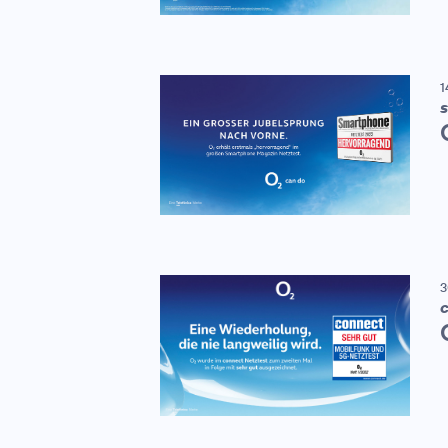
1
S
3
C