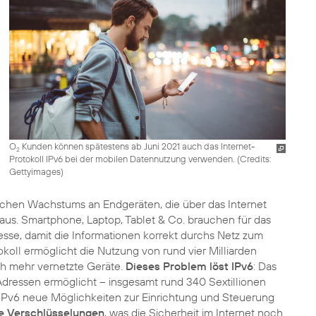
O
Kunden können spätestens ab Juni 2021 auch das Internet-
2
Protokoll IPv6 bei der mobilen Datennutzung verwenden. (
Credits:
Gettyimages
)
ichen Wachstums an Endgeräten, die über das Internet
us. Smartphone, Laptop, Tablet & Co. brauchen für das
esse, damit die Informationen korrekt durchs Netz zum
koll ermöglicht die Nutzung von rund vier Milliarden
ich mehr vernetzte Geräte.
Dieses Problem löst IPv6
: Das
P-Adressen ermöglicht – insgesamt rund 340 Sextillionen
t IPv6 neue Möglichkeiten zur Einrichtung und Steuerung
e Verschlüsselungen
, was die Sicherheit im Internet noch