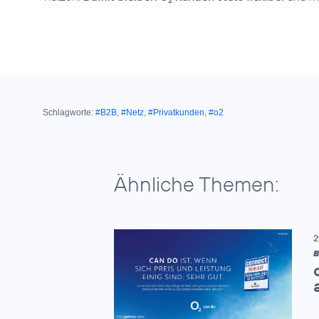
2
Schlagworte:
#B2B
,
#Netz
,
#Privatkunden
,
#o2
Ähnliche Themen:
2
B