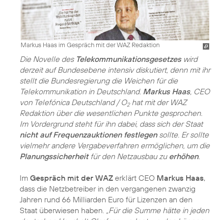
Markus Haas im Gespräch mit der WAZ Redaktion
Die Novelle des
Telekommunikationsgesetzes
wird
derzeit auf Bundesebene intensiv diskutiert, denn mit ihr
stellt die Bundesregierung die Weichen für die
Telekommunikation in Deutschland.
Markus Haas
, CEO
von Telefónica Deutschland / O
hat mit der WAZ
2
Redaktion über die wesentlichen Punkte gesprochen.
Im Vordergrund steht für ihn dabei, dass sich der Staat
nicht auf Frequenzauktionen festlegen
sollte. Er sollte
vielmehr andere Vergabeverfahren ermöglichen, um die
Planungssicherheit
für den Netzausbau zu
erhöhen
.
Im
Gespräch mit der WAZ
erklärt CEO
Markus Haas
,
dass die Netzbetreiber in den vergangenen zwanzig
Jahren rund 66 Milliarden Euro für Lizenzen an den
Staat überwiesen haben.
„Für die Summe hätte in jeden