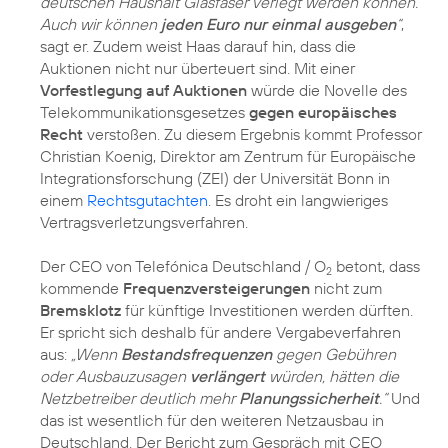
deutschen Haushalt Glasfaser verlegt werden können.
Auch wir können
jeden Euro nur einmal ausgeben
“
,
sagt er. Zudem weist Haas darauf hin, dass die
Auktionen nicht nur überteuert sind. Mit einer
Vorfestlegung auf Auktionen
würde die Novelle des
Telekommunikationsgesetzes
gegen europäisches
Recht
verstoßen. Zu diesem Ergebnis kommt Professor
Christian Koenig, Direktor am Zentrum für Europäische
Integrationsforschung (ZEI) der Universität Bonn in
einem
Rechtsgutachten
. Es droht ein langwieriges
Vertragsverletzungsverfahren.
Der CEO von Telefónica Deutschland / O
betont, dass
2
kommende
Frequenzversteigerungen
nicht zum
Bremsklotz
für künftige Investitionen werden dürften.
Er spricht sich deshalb für andere Vergabeverfahren
aus:
„Wenn
Bestandsfrequenzen
gegen Gebühren
oder Ausbauzusagen
verlängert
würden, hätten die
Netzbetreiber deutlich mehr
Planungssicherheit
.“
Und
das ist wesentlich für den weiteren Netzausbau in
Deutschland. Der Bericht zum Gespräch mit CEO