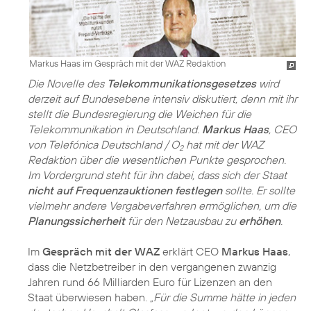
Markus Haas im Gespräch mit der WAZ Redaktion
Die Novelle des
Telekommunikationsgesetzes
wird
derzeit auf Bundesebene intensiv diskutiert, denn mit ihr
stellt die Bundesregierung die Weichen für die
Telekommunikation in Deutschland.
Markus Haas
, CEO
von Telefónica Deutschland / O
hat mit der WAZ
2
Redaktion über die wesentlichen Punkte gesprochen.
Im Vordergrund steht für ihn dabei, dass sich der Staat
nicht auf Frequenzauktionen festlegen
sollte. Er sollte
vielmehr andere Vergabeverfahren ermöglichen, um die
Planungssicherheit
für den Netzausbau zu
erhöhen
.
Im
Gespräch mit der WAZ
erklärt CEO
Markus Haas
,
dass die Netzbetreiber in den vergangenen zwanzig
Jahren rund 66 Milliarden Euro für Lizenzen an den
Staat überwiesen haben.
„Für die Summe hätte in jeden