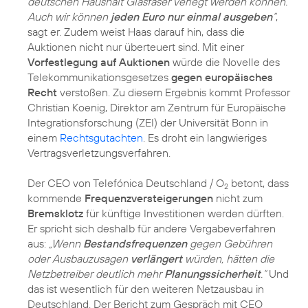
deutschen Haushalt Glasfaser verlegt werden können.
Auch wir können
jeden Euro nur einmal ausgeben
“
,
sagt er. Zudem weist Haas darauf hin, dass die
Auktionen nicht nur überteuert sind. Mit einer
Vorfestlegung auf Auktionen
würde die Novelle des
Telekommunikationsgesetzes
gegen europäisches
Recht
verstoßen. Zu diesem Ergebnis kommt Professor
Christian Koenig, Direktor am Zentrum für Europäische
Integrationsforschung (ZEI) der Universität Bonn in
einem
Rechtsgutachten
. Es droht ein langwieriges
Vertragsverletzungsverfahren.
Der CEO von Telefónica Deutschland / O
betont, dass
2
kommende
Frequenzversteigerungen
nicht zum
Bremsklotz
für künftige Investitionen werden dürften.
Er spricht sich deshalb für andere Vergabeverfahren
aus:
„Wenn
Bestandsfrequenzen
gegen Gebühren
oder Ausbauzusagen
verlängert
würden, hätten die
Netzbetreiber deutlich mehr
Planungssicherheit
.“
Und
das ist wesentlich für den weiteren Netzausbau in
Deutschland. Der Bericht zum Gespräch mit CEO