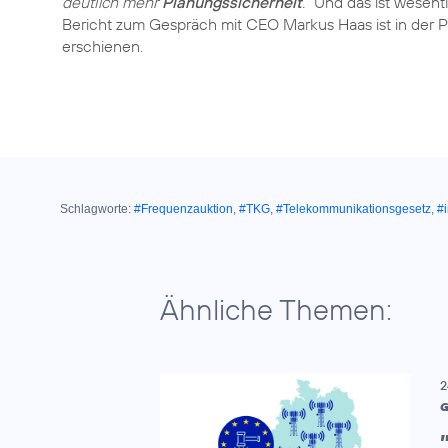
deutlich mehr
Planungssicherheit
.“
Und das ist wesentl
Bericht zum Gespräch mit CEO Markus Haas ist in der
Schlagworte:
#Frequenzauktion
,
#TKG
,
#Telekommunikationsgesetz
,
#
Ähnliche Themen:
2
G