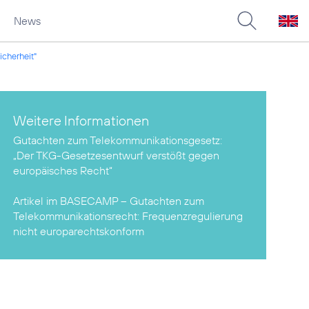
News
cherheit"
Weitere Informationen
Gutachten zum Telekommunikationsgesetz:
„Der TKG-Gesetzesentwurf verstößt gegen
europäisches Recht“
Artikel im BASECAMP – Gutachten zum
Telekommunikationsrecht:
Frequenzregulierung
nicht europarechtskonform