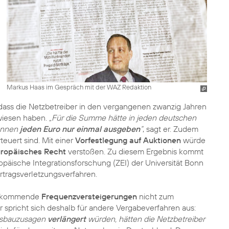
Markus Haas im Gespräch mit der WAZ Redaktion
 dass die Netzbetreiber in den vergangenen zwanzig Jahren
rwiesen haben.
„Für die Summe hätte in jeden deutschen
können
jeden Euro nur einmal ausgeben
“
, sagt er. Zudem
teuert sind. Mit einer
Vorfestlegung auf Auktionen
würde
ropäisches Recht
verstoßen. Zu diesem Ergebnis kommt
opäische Integrationsforschung (ZEI) der Universität Bonn
ertragsverletzungsverfahren.
s kommende
Frequenzversteigerungen
nicht zum
Er spricht sich deshalb für andere Vergabeverfahren aus:
usbauzusagen
verlängert
würden, hätten die Netzbetreiber