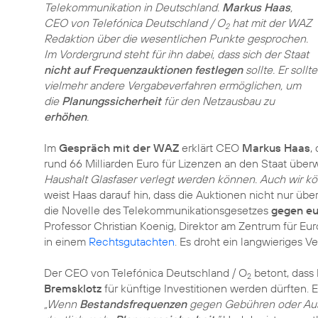
Telekommunikation in Deutschland.
Markus Haas
,
CEO von Telefónica Deutschland / O
hat mit der WAZ
2
Redaktion über die wesentlichen Punkte gesprochen.
Im Vordergrund steht für ihn dabei, dass sich der Staat
nicht auf Frequenzauktionen festlegen
sollte. Er sollte
vielmehr andere Vergabeverfahren ermöglichen, um
die
Planungssicherheit
für den Netzausbau zu
erhöhen
.
Im
Gespräch mit der WAZ
erklärt CEO
Markus Haas
,
rund 66 Milliarden Euro für Lizenzen an den Staat übe
Haushalt Glasfaser verlegt werden können. Auch wir 
weist Haas darauf hin, dass die Auktionen nicht nur über
die Novelle des Telekommunikationsgesetzes
gegen eu
Professor Christian Koenig, Direktor am Zentrum für Eur
in einem
Rechtsgutachten
. Es droht ein langwieriges V
Der CEO von Telefónica Deutschland / O
betont, das
2
Bremsklotz
für künftige Investitionen werden dürften. 
„Wenn
Bestandsfrequenzen
gegen Gebühren oder A