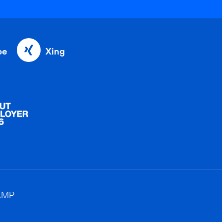
be
Xing
AMP