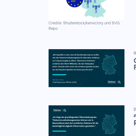
Credits: Shutterstock/kanvictory und SVG
Repo
0
2
Z