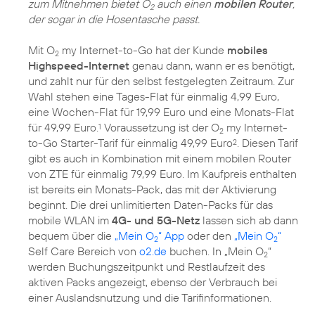
zum Mitnehmen bietet O
auch einen
mobilen Router
,
2
der sogar in die Hosentasche passt.
Mit O
my Internet-to-Go hat der Kunde
mobiles
2
Highspeed-Internet
genau dann, wann er es benötigt,
und zahlt nur für den selbst festgelegten Zeitraum. Zur
Wahl stehen eine Tages-Flat für einmalig 4,99 Euro,
eine Wochen-Flat für 19,99 Euro und eine Monats-Flat
für 49,99 Euro.
Voraussetzung ist der O
my Internet-
1
2
to-Go Starter-Tarif für einmalig 49,99 Euro
. Diesen Tarif
2
gibt es auch in Kombination mit einem mobilen Router
von ZTE für einmalig 79,99 Euro. Im Kaufpreis enthalten
ist bereits ein Monats-Pack, das mit der Aktivierung
beginnt. Die drei unlimitierten Daten-Packs für das
mobile WLAN im
4G- und 5G-Netz
lassen sich ab dann
bequem über die
„Mein O
“ App
oder den
„Mein O
“
2
2
Self Care Bereich von
o2.de
buchen. In „Mein O
“
2
werden Buchungszeitpunkt und Restlaufzeit des
aktiven Packs angezeigt, ebenso der Verbrauch bei
einer Auslandsnutzung und die Tarifinformationen.