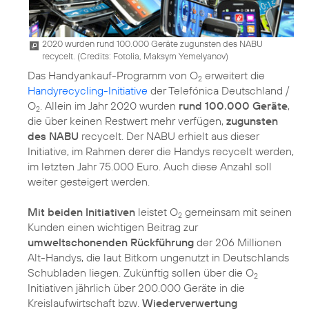
2020 wurden rund 100.000 Geräte zugunsten des NABU
recycelt. (
Credits: Fotolia, Maksym Yemelyanov
)
Das Handyankauf-Programm von O
erweitert die
2
Handyrecycling-Initiative
der Telefónica Deutschland /
O
. Allein im Jahr 2020 wurden
rund 100.000 Geräte
,
2
die über keinen Restwert mehr verfügen,
zugunsten
des NABU
recycelt. Der NABU erhielt aus dieser
Initiative, im Rahmen derer die Handys recycelt werden,
im letzten Jahr 75.000 Euro. Auch diese Anzahl soll
weiter gesteigert werden.
Mit beiden Initiativen
leistet O
gemeinsam mit seinen
2
Kunden einen wichtigen Beitrag zur
umweltschonenden Rückführung
der 206 Millionen
Alt-Handys, die laut Bitkom ungenutzt in Deutschlands
Schubladen liegen. Zukünftig sollen über die O
2
Initiativen jährlich über 200.000 Geräte in die
Kreislaufwirtschaft bzw.
Wiederverwertung