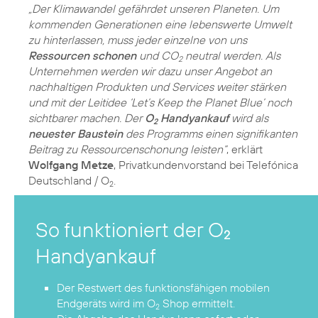
„Der Klimawandel gefährdet unseren Planeten. Um
kommenden Generationen eine lebenswerte Umwelt
zu hinterlassen, muss jeder einzelne von uns
Ressourcen schonen
und CO
neutral werden. Als
2
Unternehmen werden wir dazu unser Angebot an
nachhaltigen Produkten und Services weiter stärken
und mit der Leitidee ‘Let’s Keep the Planet Blue’ noch
sichtbarer machen. Der
O
Handyankauf
wird als
2
neuester Baustein
des Programms einen signifikanten
Beitrag zu Ressourcenschonung leisten“
, erklärt
Wolfgang Metze
, Privatkundenvorstand bei Telefónica
Deutschland / O
.
2
So funktioniert der O
2
Handyankauf
Der Restwert des funktionsfähigen mobilen
Endgeräts wird im O
Shop ermittelt.
2