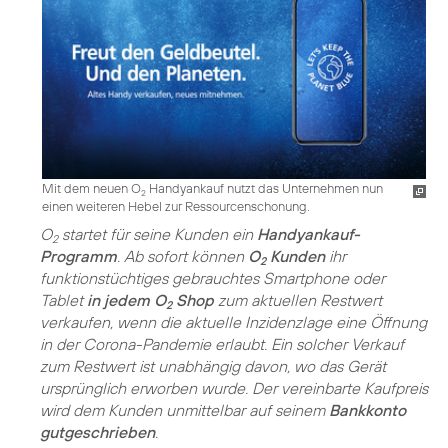
Mit dem neuen O
Handyankauf nutzt das Unternehmen nun
2
einen weiteren Hebel zur Ressourcenschonung.
O
startet für seine Kunden ein
Handyankauf-
2
Programm
. Ab sofort können
O
Kunden
ihr
2
funktionstüchtiges gebrauchtes Smartphone oder
Tablet
in jedem O
Shop
zum aktuellen Restwert
2
verkaufen, wenn die aktuelle Inzidenzlage eine Öffnung
in der Corona-Pandemie erlaubt. Ein solcher Verkauf
zum Restwert ist unabhängig davon, wo das Gerät
ursprünglich erworben wurde. Der vereinbarte Kaufpreis
wird dem Kunden unmittelbar auf seinem
Bankkonto
gutgeschrieben
.