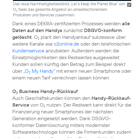
Das neue Nachhaltigkeitsleitbild „Let’s Keep the Planet Blue“ von
O
fasst das gesamte Angebot an umweltschonenden
2
Produkten und Services zusammen.
Dank eines DEKRA-zertifizierten Prozesses werden
alle
Daten auf den Handys
zunächst
DSGVO-konform
gelöscht
. O
plant den Handyankauf sukzessive über
2
weitere Kanäle wie
o2online.de
oder den telefonischen
Kundenservice
anzubieten. Außerdem werden die
Einsatzmöglichkeiten des Restwertes ausgeweitet:
Kunden sollen künftig den Betrag zum Beispiel direkt
über
„O
My Handy“
mit einem neuen Smartphone oder
2
einem neuen Tarif verrechnen lassen können.
O
Business Handy-Rückkauf
2
Auch Geschäftskunden können den
Handy-Rückkauf-
Service
von O
nutzen. Der Restwert kann direkt für die
2
Finanzierung neuer Smartphones der nächsten
Generation eingesetzt werden. Dank DSGVO-
konformer Datenlöschung mittels modernster
Softwaretechnologie können die Firmenkunden zudem