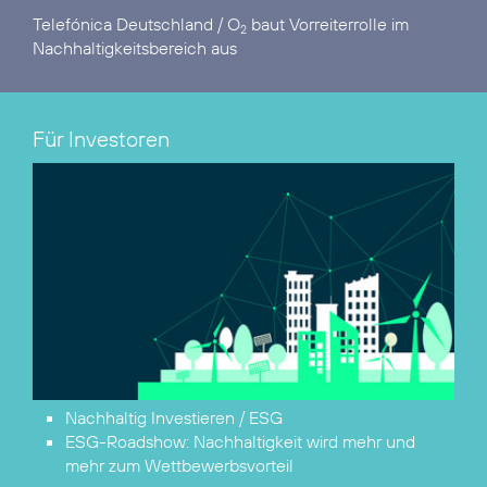
Telefónica Deutschland / O
baut Vorreiterrolle im
2
Nachhaltigkeitsbereich aus
Für Investoren
Nachhaltig Investieren / ESG
ESG-Roadshow:
Nachhaltigkeit wird mehr und
mehr zum Wettbewerbsvorteil