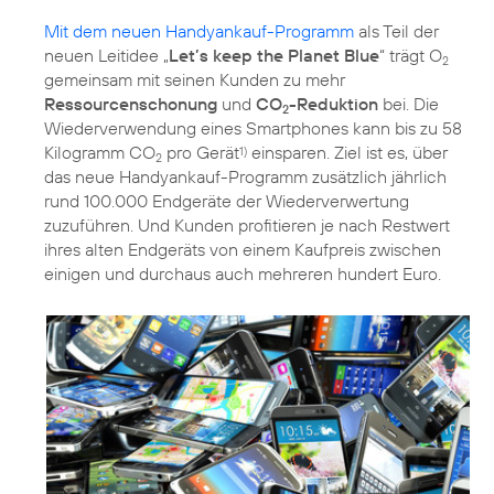
Mit dem neuen Handyankauf-Programm
als Teil der
neuen Leitidee „
Let’s keep the Planet Blue
“ trägt O
2
gemeinsam mit seinen Kunden zu mehr
Ressourcenschonung
und
CO
-Reduktion
bei. Die
2
Wiederverwendung eines Smartphones kann bis zu 58
Kilogramm CO
pro Gerät
einsparen. Ziel ist es, über
1)
2
das neue Handyankauf-Programm zusätzlich jährlich
rund 100.000 Endgeräte der Wiederverwertung
zuzuführen. Und Kunden profitieren je nach Restwert
ihres alten Endgeräts von einem Kaufpreis zwischen
einigen und durchaus auch mehreren hundert Euro.