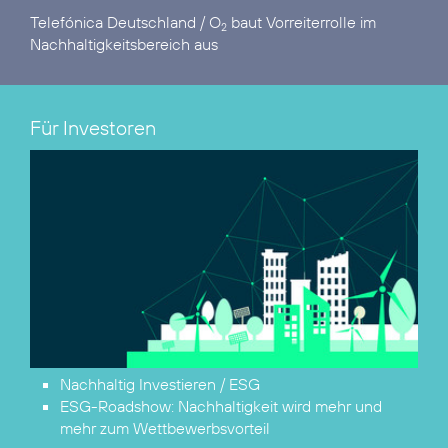
Telefónica Deutschland / O
baut Vorreiterrolle im
2
Nachhaltigkeitsbereich aus
Für Investoren
Nachhaltig Investieren / ESG
ESG-Roadshow:
Nachhaltigkeit wird mehr und
mehr zum Wettbewerbsvorteil