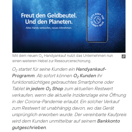
Mit dem neuen O
Handyankauf nutzt das Unternehmen nun
2
einen weiteren Hebel zur Ressourcenschonung.
O
startet für seine Kunden ein
Handyankauf-
2
Programm
. Ab sofort können
O
Kunden
ihr
2
funktionstüchtiges gebrauchtes Smartphone oder
Tablet
in jedem O
Shop
zum aktuellen Restwert
2
verkaufen, wenn die aktuelle Inzidenzlage eine Öffnung
in der Corona-Pandemie erlaubt. Ein solcher Verkauf
zum Restwert ist unabhängig davon, wo das Gerät
ursprünglich erworben wurde. Der vereinbarte Kaufpreis
wird dem Kunden unmittelbar auf seinem
Bankkonto
gutgeschrieben
.