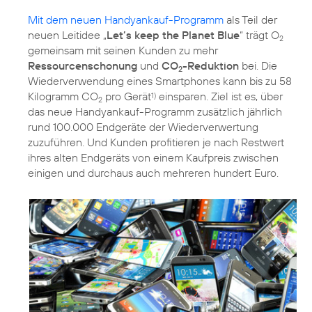
Mit dem neuen Handyankauf-Programm
als Teil der
neuen Leitidee „
Let’s keep the Planet Blue
“ trägt O
2
gemeinsam mit seinen Kunden zu mehr
Ressourcenschonung
und
CO
-Reduktion
bei. Die
2
Wiederverwendung eines Smartphones kann bis zu 58
Kilogramm CO
pro Gerät
einsparen. Ziel ist es, über
1)
2
das neue Handyankauf-Programm zusätzlich jährlich
rund 100.000 Endgeräte der Wiederverwertung
zuzuführen. Und Kunden profitieren je nach Restwert
ihres alten Endgeräts von einem Kaufpreis zwischen
einigen und durchaus auch mehreren hundert Euro.