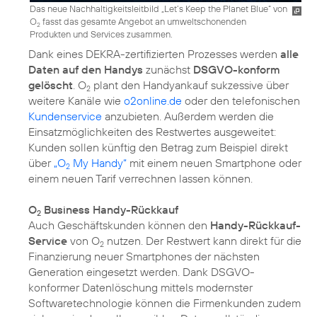
Das neue Nachhaltigkeitsleitbild „Let’s Keep the Planet Blue“ von
O
fasst das gesamte Angebot an umweltschonenden
2
Produkten und Services zusammen.
Dank eines DEKRA-zertifizierten Prozesses werden
alle
Daten auf den Handys
zunächst
DSGVO-konform
gelöscht
. O
plant den Handyankauf sukzessive über
2
weitere Kanäle wie
o2online.de
oder den telefonischen
Kundenservice
anzubieten. Außerdem werden die
Einsatzmöglichkeiten des Restwertes ausgeweitet:
Kunden sollen künftig den Betrag zum Beispiel direkt
über
„O
My Handy“
mit einem neuen Smartphone oder
2
einem neuen Tarif verrechnen lassen können.
O
Business Handy-Rückkauf
2
Auch Geschäftskunden können den
Handy-Rückkauf-
Service
von O
nutzen. Der Restwert kann direkt für die
2
Finanzierung neuer Smartphones der nächsten
Generation eingesetzt werden. Dank DSGVO-
konformer Datenlöschung mittels modernster
Softwaretechnologie können die Firmenkunden zudem