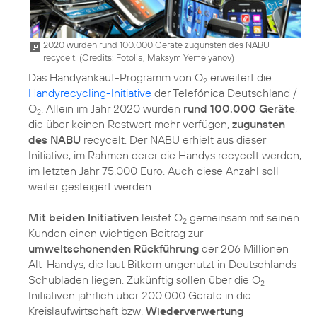
2020 wurden rund 100.000 Geräte zugunsten des NABU
recycelt. (
Credits: Fotolia, Maksym Yemelyanov
)
Das Handyankauf-Programm von O
erweitert die
2
Handyrecycling-Initiative
der Telefónica Deutschland /
O
. Allein im Jahr 2020 wurden
rund 100.000 Geräte
,
2
die über keinen Restwert mehr verfügen,
zugunsten
des NABU
recycelt. Der NABU erhielt aus dieser
Initiative, im Rahmen derer die Handys recycelt werden,
im letzten Jahr 75.000 Euro. Auch diese Anzahl soll
weiter gesteigert werden.
Mit beiden Initiativen
leistet O
gemeinsam mit seinen
2
Kunden einen wichtigen Beitrag zur
umweltschonenden Rückführung
der 206 Millionen
Alt-Handys, die laut Bitkom ungenutzt in Deutschlands
Schubladen liegen. Zukünftig sollen über die O
2
Initiativen jährlich über 200.000 Geräte in die
Kreislaufwirtschaft bzw.
Wiederverwertung