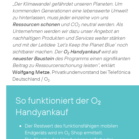
„Der Klimawandel gefährdet unseren Planeten. Um
kommenden Generationen eine lebenswerte Umwelt
zu hinterlassen, muss jeder einzelne von uns
Ressourcen schonen
und CO
neutral werden. Als
2
Unternehmen werden wir dazu unser Angebot an
nachhaltigen Produkten und Services weiter stärken
und mit der Leitidee ‘Let’s Keep the Planet Blue’ noch
sichtbarer machen. Der
O
Handyankauf
wird als
2
neuester Baustein
des Programms einen signifikanten
Beitrag zu Ressourcenschonung leisten“
, erklärt
Wolfgang Metze
, Privatkundenvorstand bei Telefónica
Deutschland / O
.
2
So funktioniert der O
2
Handyankauf
Der Restwert des funktionsfähigen mobilen
Endgeräts wird im O
Shop ermittelt.
2