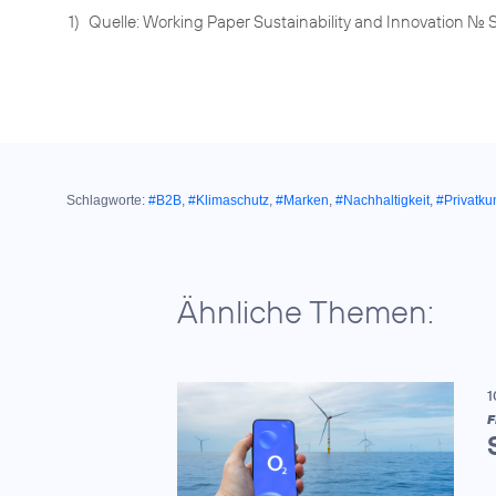
1)
Quelle: Working Paper Sustainability and Innovation No. 
Schlagworte:
#B2B
,
#Klimaschutz
,
#Marken
,
#Nachhaltigkeit
,
#Privatk
Ähnliche Themen:
1
F