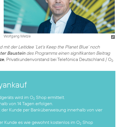
Wolfgang Metze
 mit der Leitidee ‘Let’s Keep the Planet Blue’ noch
ter Baustein
des Programms einen signifikanten Beitrag
ze
, Privatkundenvorstand bei Telefónica Deutschland / O
.
2
ankauf
dgeräts wird im O
Shop ermittelt.
2
alb von 14 Tagen erfolgen.
lt der Kunde per Banküberweisung innerhalb von vier
der Kunde es wie gewohnt kostenlos im O
Shop
2