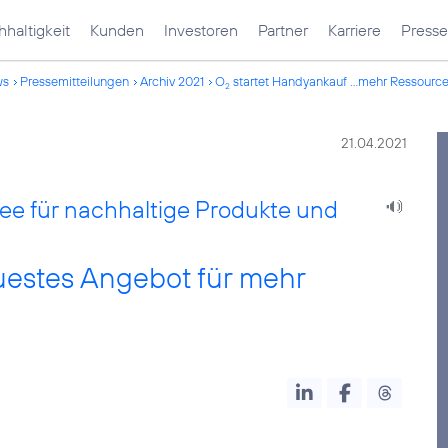
haltigkeit
Kunden
Investoren
Partner
Karriere
Presse
ws
Pressemitteilungen
Archiv 2021
O
startet Handyankauf ...mehr Ressour
2
21.04.2021
idee für nachhaltige Produkte und
uestes Angebot für mehr