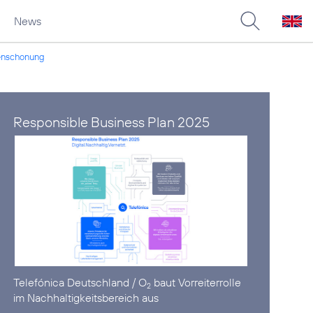
News
censchonung
Responsible Business Plan 2025
Telefónica Deutschland / O
baut Vorreiterrolle
2
im Nachhaltigkeitsbereich aus