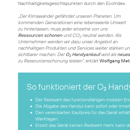
Nachhaltigkeitsgesichtspunkten durch den EcoIndex.
„Der Klimawandel gefährdet unseren Planeten. Um
kommenden Generationen eine lebenswerte Umwelt
zu hinterlassen, muss jeder einzelne von uns
Ressourcen schonen
und CO
neutral werden. Als
2
Unternehmen werden wir dazu unser Angebot an
nachhaltigen Produkten und Services weiter stärken und
sichtbarer machen. Der
O
Handyankauf
wird als
neues
2
zu Ressourcenschonung leisten“
, erklärt
Wolfgang Met
So funktioniert der O
Handy
2
Der Restwert des funktionsfähigen mobilen En
Die Abgabe des Handys kann sofort oder innerh
Den vereinbarten Kaufpreis für das Gerät erhä
Werktagen.
Erzielt das Gerät keinen Restwert mehr, kann 