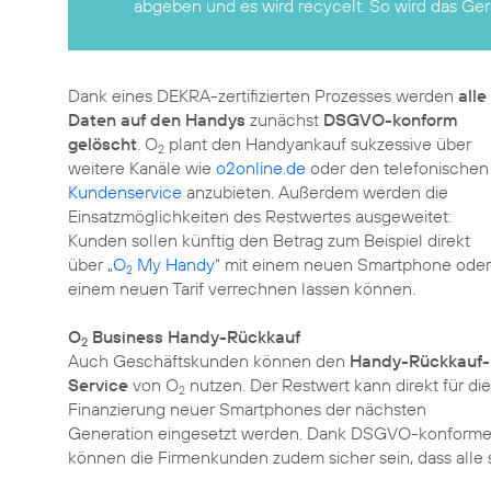
abgeben und es wird recycelt. So wird das G
Dank eines DEKRA-zertifizierten Prozesses werden
alle
Daten auf den Handys
zunächst
DSGVO-konform
gelöscht
. O
plant den Handyankauf sukzessive über
2
weitere Kanäle wie
o2online.de
oder den telefonischen
Kundenservice
anzubieten. Außerdem werden die
Einsatzmöglichkeiten des Restwertes ausgeweitet:
Kunden sollen künftig den Betrag zum Beispiel direkt
über
„O
My Handy“
mit einem neuen Smartphone oder
2
einem neuen Tarif verrechnen lassen können.
O
Business Handy-Rückkauf
2
Auch Geschäftskunden können den
Handy-Rückkauf-
Service
von O
nutzen. Der Restwert kann direkt für die
2
Finanzierung neuer Smartphones der nächsten
Generation eingesetzt werden. Dank DSGVO-konformer
können die Firmenkunden zudem sicher sein, dass alle 