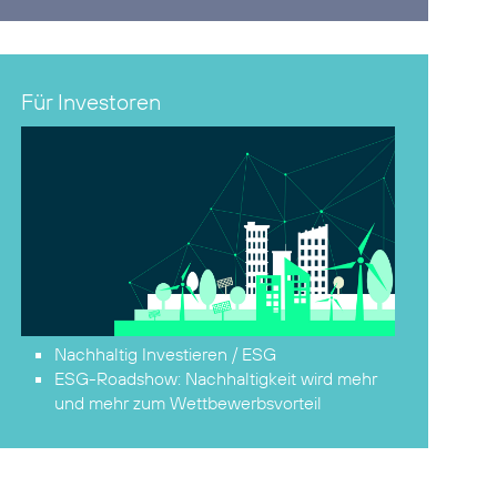
Für Investoren
Nachhaltig Investieren / ESG
ESG-Roadshow:
Nachhaltigkeit wird mehr
und mehr zum Wettbewerbsvorteil