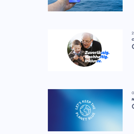
2
C
0
N