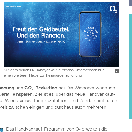
Mit dem neuen O
Handyankauf nutzt das Unternehmen nun
2
einen weiteren Hebel zur Ressourcenschonung.
honung
und
CO
-Reduktion
bei. Die Wiederverwendung
2
Gerät
einsparen. Ziel ist es, über das neue Handyankauf-
1)
der Wiederverwertung zuzuführen. Und Kunden profitieren
fpreis zwischen einigen und durchaus auch mehreren
Das Handyankauf-Programm von O
erweitert die
2