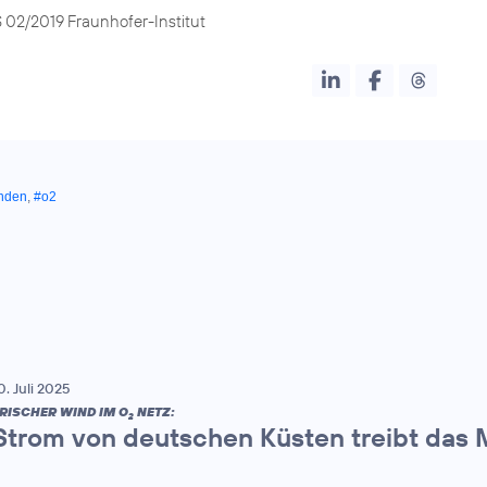
S 02/2019 Fraunhofer-Institut
unden
,
#o2
0. Juli 2025
RISCHER WIND IM O
NETZ:
2
Strom von deutschen Küsten treibt das 