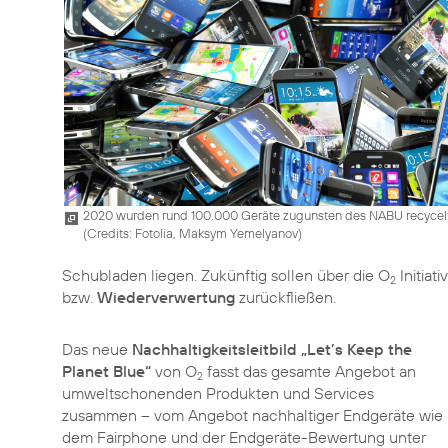
2020 wurden rund 100.000 Geräte zugunsten des NABU recycelt
(
Credits: Fotolia, Maksym Yemelyanov
)
Schubladen liegen. Zukünftig sollen über die O
Initiat
2
bzw.
Wiederverwertung
zurückfließen.
Das neue
Nachhaltigkeitsleitbild „Let’s Keep the
Planet Blue“
von O
fasst das gesamte Angebot an
2
umweltschonenden Produkten und Services
zusammen – vom Angebot nachhaltiger Endgeräte wie
dem Fairphone und der Endgeräte-Bewertung unter