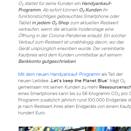
O
startet für seine Kunden ein
Handyankauf-
2
Programm
. Ab sofort können
O
Kunden
ihr
2
funktionstüchtiges gebrauchtes Smartphone oder
Tablet
in jedem O
Shop
zum aktuellen Restwert
2
verkaufen, wenn die aktuelle Inzidenzlage eine
Öffnung in der Corona-Pandemie erlaubt. Ein solcher
Verkauf zum Restwert ist unabhängig davon, wo das
Gerät ursprünglich erworben wurde. Der vereinbarte
Kaufpreis wird dem Kunden unmittelbar auf seinem
Bankkonto gutgeschrieben
.
Mit dem neuen Handyankauf-Programm
als Teil der
neuen Leitidee „
Let’s keep the Planet Blue
“ trägt O
2
gemeinsam mit seinen Kunden zu mehr
Ressourcensc
eines Smartphones kann bis zu 58 Kilogramm CO
pro 
2
Programm zusätzlich jährlich rund 100.000 Endgeräte 
je nach Restwert ihres alten Endgeräts von einem Kau
hundert Euro.