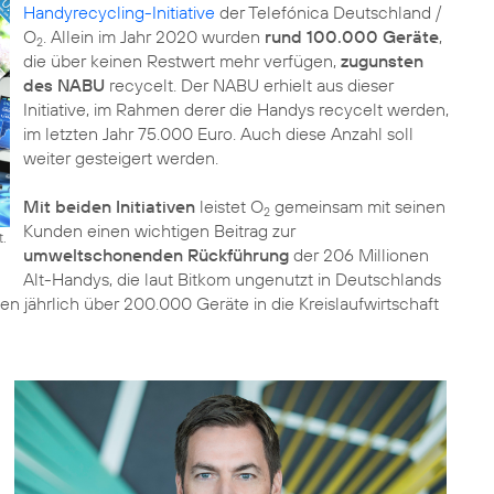
Handyrecycling-Initiative
der Telefónica Deutschland /
O
. Allein im Jahr 2020 wurden
rund 100.000 Geräte
,
2
die über keinen Restwert mehr verfügen,
zugunsten
des NABU
recycelt. Der NABU erhielt aus dieser
Initiative, im Rahmen derer die Handys recycelt werden,
im letzten Jahr 75.000 Euro. Auch diese Anzahl soll
weiter gesteigert werden.
Mit beiden Initiativen
leistet O
gemeinsam mit seinen
2
Kunden einen wichtigen Beitrag zur
.
umweltschonenden Rückführung
der 206 Millionen
Alt-Handys, die laut Bitkom ungenutzt in Deutschlands
iven jährlich über 200.000 Geräte in die Kreislaufwirtschaft