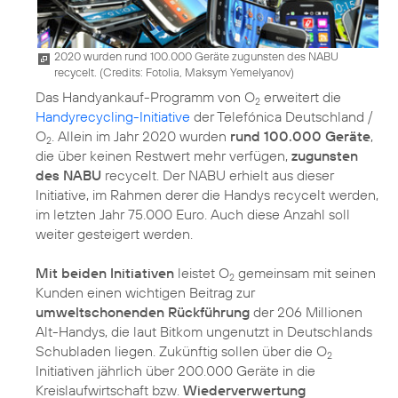
2020 wurden rund 100.000 Geräte zugunsten des NABU
recycelt. (
Credits: Fotolia, Maksym Yemelyanov
)
Das Handyankauf-Programm von O
erweitert die
2
Handyrecycling-Initiative
der Telefónica Deutschland /
O
. Allein im Jahr 2020 wurden
rund 100.000 Geräte
,
2
die über keinen Restwert mehr verfügen,
zugunsten
des NABU
recycelt. Der NABU erhielt aus dieser
Initiative, im Rahmen derer die Handys recycelt werden,
im letzten Jahr 75.000 Euro. Auch diese Anzahl soll
weiter gesteigert werden.
Mit beiden Initiativen
leistet O
gemeinsam mit seinen
2
Kunden einen wichtigen Beitrag zur
umweltschonenden Rückführung
der 206 Millionen
Alt-Handys, die laut Bitkom ungenutzt in Deutschlands
Schubladen liegen. Zukünftig sollen über die O
2
Initiativen jährlich über 200.000 Geräte in die
Kreislaufwirtschaft bzw.
Wiederverwertung