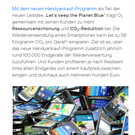
Mit dem neuen Handyankauf-Programm
als Teil der
neuen Leitidee „
Let’s keep the Planet Blue
“ trägt O
2
gemeinsam mit seinen Kunden zu mehr
Ressourcenschonung
und
CO
-Reduktion
bei. Die
2
Wiederverwendung eines Smartphones kann bis zu 58
Kilogramm CO
pro Gerät
einsparen. Ziel ist es, über
1)
2
das neue Handyankauf-Programm zusätzlich jährlich
rund 100.000 Endgeräte der Wiederverwertung
zuzuführen. Und Kunden profitieren je nach Restwert
ihres alten Endgeräts von einem Kaufpreis zwischen
einigen und durchaus auch mehreren hundert Euro.