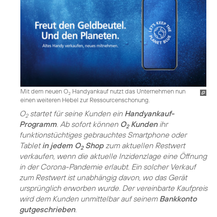
Mit dem neuen O
Handyankauf nutzt das Unternehmen nun
2
einen weiteren Hebel zur Ressourcenschonung.
O
startet für seine Kunden ein
Handyankauf-
2
Programm
. Ab sofort können
O
Kunden
ihr
2
funktionstüchtiges gebrauchtes Smartphone oder
Tablet
in jedem O
Shop
zum aktuellen Restwert
2
verkaufen, wenn die aktuelle Inzidenzlage eine Öffnung
in der Corona-Pandemie erlaubt. Ein solcher Verkauf
zum Restwert ist unabhängig davon, wo das Gerät
ursprünglich erworben wurde. Der vereinbarte Kaufpreis
wird dem Kunden unmittelbar auf seinem
Bankkonto
gutgeschrieben
.