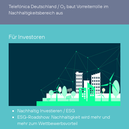
Telefónica Deutschland / O
baut Vorreiterrolle im
2
Nachhaltigkeitsbereich aus
Für Investoren
Nachhaltig Investieren / ESG
ESG-Roadshow:
Nachhaltigkeit wird mehr und
mehr zum Wettbewerbsvorteil