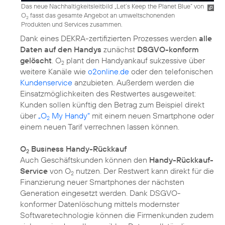
Das neue Nachhaltigkeitsleitbild „Let’s Keep the Planet Blue“ von
O
fasst das gesamte Angebot an umweltschonenden
2
Produkten und Services zusammen.
Dank eines DEKRA-zertifizierten Prozesses werden
alle
Daten auf den Handys
zunächst
DSGVO-konform
gelöscht
. O
plant den Handyankauf sukzessive über
2
weitere Kanäle wie
o2online.de
oder den telefonischen
Kundenservice
anzubieten. Außerdem werden die
Einsatzmöglichkeiten des Restwertes ausgeweitet:
Kunden sollen künftig den Betrag zum Beispiel direkt
über
„O
My Handy“
mit einem neuen Smartphone oder
2
einem neuen Tarif verrechnen lassen können.
O
Business Handy-Rückkauf
2
Auch Geschäftskunden können den
Handy-Rückkauf-
Service
von O
nutzen. Der Restwert kann direkt für die
2
Finanzierung neuer Smartphones der nächsten
Generation eingesetzt werden. Dank DSGVO-
konformer Datenlöschung mittels modernster
Softwaretechnologie können die Firmenkunden zudem