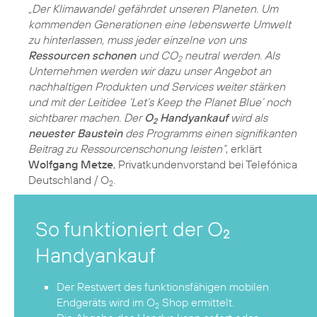
„Der Klimawandel gefährdet unseren Planeten. Um
kommenden Generationen eine lebenswerte Umwelt
zu hinterlassen, muss jeder einzelne von uns
Ressourcen schonen
und CO
neutral werden. Als
2
Unternehmen werden wir dazu unser Angebot an
nachhaltigen Produkten und Services weiter stärken
und mit der Leitidee ‘Let’s Keep the Planet Blue’ noch
sichtbarer machen. Der
O
Handyankauf
wird als
2
neuester Baustein
des Programms einen signifikanten
Beitrag zu Ressourcenschonung leisten“
, erklärt
Wolfgang Metze
, Privatkundenvorstand bei Telefónica
Deutschland / O
.
2
So funktioniert der O
2
Handyankauf
Der Restwert des funktionsfähigen mobilen
Endgeräts wird im O
Shop ermittelt.
2