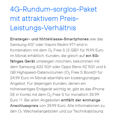
4G-Rundum-sorglos-Paket
mit attraktivem Preis-
Leistungs-Verhältnis
Einsteiger- und Mittelklasse-Smartphones
wie das
Samsung A12
oder Xiaomi Redmi 9T
sind in
1
3
Kombination mit dem O
Free S (3 GB)
für 19,99 Euro
2
2
im Monat erhältlich. Kunden, die gleich auf
ein 5G-
fähiges Gerät
umsteigen möchten, bekommen mit
dem Samsung A32 5G
oder Oppo Reno 4Z 5G
und 6
4
5
GB Highspeed-Datenvolumen (O
Free S Boost)
für
6
2
24,99 Euro im Monat ebenfalls ein kostengünstiges
Angebot. Für diejenigen Kunden, denen ein
höherwertiges Endgerät wichtig ist, gibt es das iPhone
SE in Kombi mit dem O
Free S für monatlich 35,99
2
Euro
. Bei allen Angeboten
entfällt der einmalige
7,2
Anschlusspreis
von 39,99 Euro. Alle Informationen zu
den O
Wechselangeboten und zur Technikablösung
2