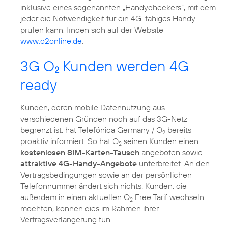
inklusive eines sogenannten „Handycheckers“, mit dem
jeder die Notwendigkeit für ein 4G-fähiges Handy
prüfen kann, finden sich auf der Website
www.o2online.de
.
3G O
Kunden werden 4G
2
ready
Kunden, deren mobile Datennutzung aus
verschiedenen Gründen noch auf das 3G-Netz
begrenzt ist, hat Telefónica Germany / O
bereits
2
proaktiv informiert. So hat O
seinen Kunden einen
2
kostenlosen SIM-Karten-Tausch
angeboten sowie
attraktive 4G-Handy-Angebote
unterbreitet. An den
Vertragsbedingungen sowie an der persönlichen
Telefonnummer ändert sich nichts. Kunden, die
außerdem in einen aktuellen O
Free Tarif wechseln
2
möchten, können dies im Rahmen ihrer
Vertragsverlängerung tun.