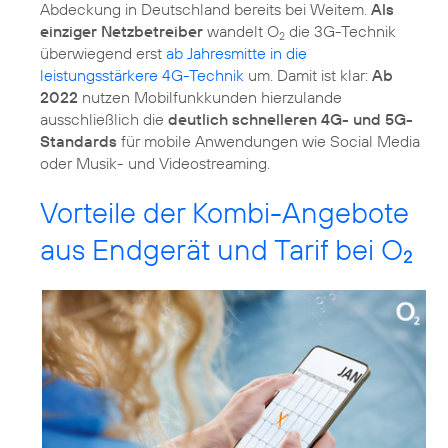
Abdeckung in Deutschland bereits bei Weitem.
Als
einziger Netzbetreiber
wandelt O
die 3G-Technik
2
überwiegend erst
ab Jahresmitte in die
leistungsstärkere 4G-Technik
um. Damit ist klar:
Ab
2022
nutzen Mobilfunkkunden hierzulande
ausschließlich die
deutlich schnelleren 4G- und 5G-
Standards
für mobile Anwendungen wie Social Media
Vorteile der Kombi-Angebote
aus Endgerät und Tarif bei O
2