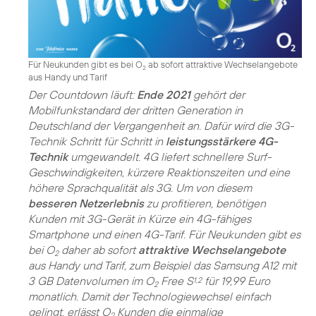
Für Neukunden gibt es bei O
ab sofort attraktive Wechselangebote
2
aus Handy und Tarif
Der Countdown läuft:
Ende 2021
gehört der
Mobilfunkstandard der dritten Generation in
Deutschland der Vergangenheit an. Dafür wird die 3G-
Technik Schritt für Schritt in
leistungsstärkere 4G-
Technik
umgewandelt. 4G liefert schnellere Surf-
Geschwindigkeiten, kürzere Reaktionszeiten und eine
höhere Sprachqualität als 3G. Um von diesem
besseren Netzerlebnis
zu profitieren, benötigen
Kunden mit 3G-Gerät in Kürze ein 4G-fähiges
Smartphone und einen 4G-Tarif. Für Neukunden gibt es
bei O
daher ab sofort
attraktive Wechselangebote
2
aus Handy und Tarif, zum Beispiel das Samsung A12 mit
3 GB Datenvolumen im O
Free S
für 19,99 Euro
1,2
2
monatlich. Damit der Technologiewechsel einfach
gelingt, erlässt O
Kunden die einmalige
2