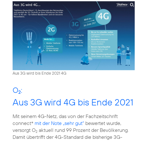
Aus 3G wird bis Ende 2021 4G
O
:
2
Aus 3G wird 4G bis Ende 2021
Mit seinem 4G-Netz, das von der Fachzeitschrift
connect*
mit der Note „sehr gut“
bewertet wurde,
versorgt O
aktuell rund 99 Prozent der Bevölkerung.
2
Damit übertrifft der 4G-Standard die bisherige 3G-