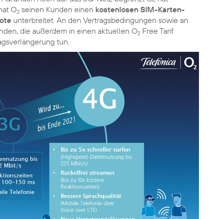
 hat O
seinen Kunden einen
kostenlosen SIM-Karten-
2
ote
unterbreitet. An den Vertragsbedingungen sowie an
nden, die außerdem in einen aktuellen O
Free Tarif
2
agsverlängerung tun.