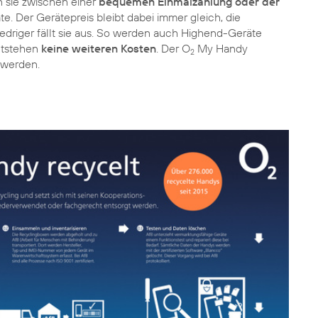
n sie zwischen einer
bequemen Einmalzahlung oder der
te. Der Gerätepreis bleibt dabei immer gleich, die
niedriger fällt sie aus. So werden auch Highend-Geräte
ntstehen
keine weiteren Kosten
. Der O
My Handy
2
 werden.