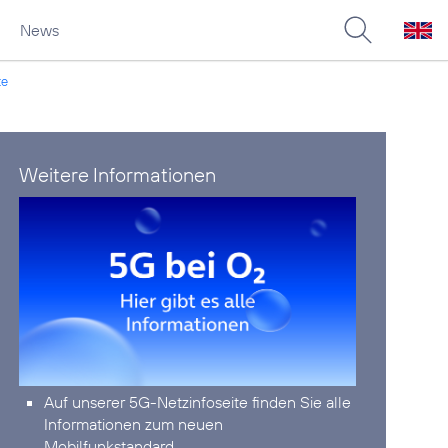
News
te
Weitere Informationen
Auf unserer
5G-Netzinfoseite
finden Sie alle
Informationen zum neuen
Mobilfunkstandard.