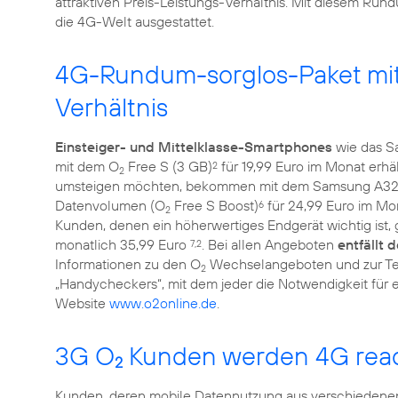
attraktiven Preis-Leistungs-Verhältnis. Mit diesem Run
die 4G-Welt ausgestattet.
4G-Rundum-sorglos-Paket mit 
Verhältnis
Einsteiger- und Mittelklasse-Smartphones
wie das S
mit dem O
Free S (3 GB)
für 19,99 Euro im Monat erhäl
2
2
umsteigen möchten, bekommen mit dem Samsung A3
Datenvolumen (O
Free S Boost)
für 24,99 Euro im Mon
6
2
Kunden, denen ein höherwertiges Endgerät wichtig ist, 
monatlich 35,99 Euro
. Bei allen Angeboten
entfällt 
7,2
Informationen zu den O
Wechselangeboten und zur Tec
2
„Handycheckers“, mit dem jeder die Notwendigkeit für e
Website
www.o2online.de
.
3G O
Kunden werden 4G rea
2
Kunden, deren mobile Datennutzung aus verschiedenen