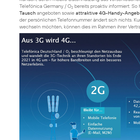
Telefónica Germany / O
bereits proaktiv informiert. So
2
Tausch
angeboten sowie
attraktive 4G-Handy-Angeb
der persönlichen Telefonnummer ändert sich nichts. Ku
wechseln möchten, können dies im Rahmen ihrer Vertr