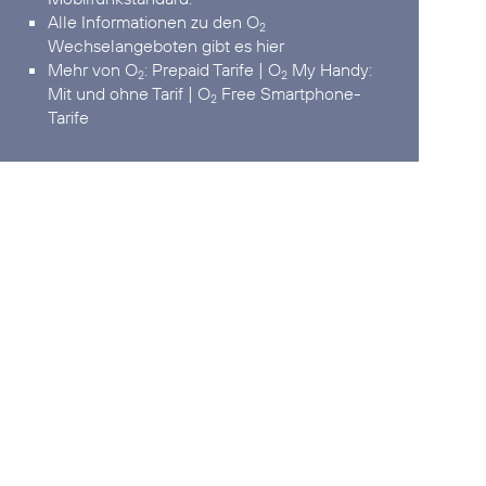
Alle Informationen zu den O
2
Wechselangeboten
gibt es hier
Mehr von
O
:
Prepaid Tarife
|
O
My Handy:
2
2
Mit und ohne Tarif
|
O
Free Smartphone-
2
Tarife