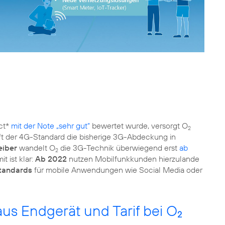
ect*
mit der Note „sehr gut“
bewertet wurde, versorgt O
2
fft der 4G-Standard die bisherige 3G-Abdeckung in
eiber
wandelt O
die 3G-Technik überwiegend erst
ab
2
t ist klar:
Ab 2022
nutzen Mobilfunkkunden hierzulande
Standards
für mobile Anwendungen wie Social Media oder
us Endgerät und Tarif bei O
2