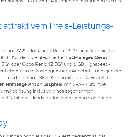
dum-sorglos-Paket sind O
Kunden optimal für den Start in
2
attraktivem Preis-Leistungs-
amsung A12
oder Xiaomi Redmi 9T
sind in Kombination
1
3
tlich. Kunden, die gleich auf
ein 5G-fähiges Gerät
2 5G
oder Oppo Reno 4Z 5G
und 6 GB Highspeed-
4
5
at ebenfalls ein kostengünstiges Angebot. Für diejenigen
gibt es das iPhone SE in Kombi mit dem O
Free S für
2
der einmalige Anschlusspreis
von 39,99 Euro. Alle
hnikablösung inklusive eines sogenannten
in 4G-fähiges Handy prüfen kann, finden sich auf der
dy
 Gründen noch auf das 3G-Netz begrenzt ist, hat