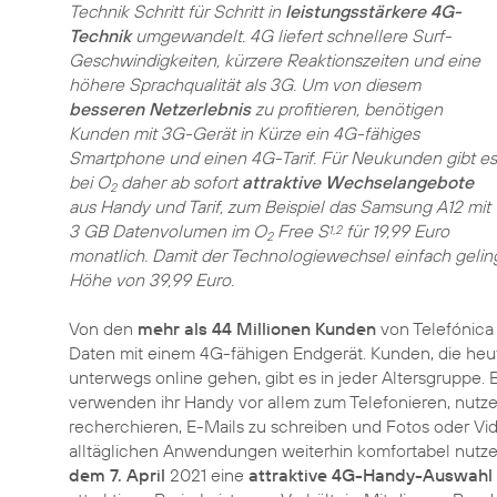
Technik Schritt für Schritt in
leistungsstärkere 4G-
Technik
umgewandelt. 4G liefert schnellere Surf-
Geschwindigkeiten, kürzere Reaktionszeiten und eine
höhere Sprachqualität als 3G. Um von diesem
besseren Netzerlebnis
zu profitieren, benötigen
Kunden mit 3G-Gerät in Kürze ein 4G-fähiges
Smartphone und einen 4G-Tarif. Für Neukunden gibt es
bei O
daher ab sofort
attraktive Wechselangebote
2
aus Handy und Tarif, zum Beispiel das Samsung A12 mit
3 GB Datenvolumen im O
Free S
für 19,99 Euro
1,2
2
monatlich. Damit der Technologiewechsel einfach geling
Höhe von 39,99 Euro.
Von den
mehr als 44 Millionen Kunden
von Telefónica
Daten mit einem 4G-fähigen Endgerät. Kunden, die he
unterwegs online gehen, gibt es in jeder Altersgruppe. B
verwenden ihr Handy vor allem zum Telefonieren, nutzen
recherchieren, E-Mails zu schreiben und Fotos oder Vi
alltäglichen Anwendungen weiterhin komfortabel nutze
dem 7. April
2021 eine
attraktive 4G-Handy-Auswahl