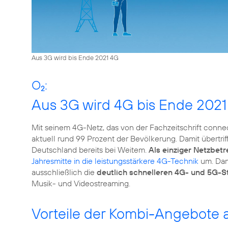
Aus 3G wird bis Ende 2021 4G
O
:
2
Aus 3G wird 4G bis Ende 2021
Mit seinem 4G-Netz, das von der Fachzeitschrift conn
aktuell rund 99 Prozent der Bevölkerung. Damit übertri
Deutschland bereits bei Weitem.
Als einziger Netzbetr
Jahresmitte in die leistungsstärkere 4G-Technik
um. Dami
ausschließlich die
deutlich schnelleren 4G- und 5G-
Vorteile der Kombi-Angebote a