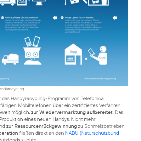
Handyrecycling
t das
Handyrecycling-Programm von Telefónica
fähigen Mobiltelefonen über ein zertifiziertes Verfahren
soweit möglich,
zur Wiedervermarktung aufbereitet
. Das
r Produktion eines neuen Handys. Nicht mehr
und
zur Ressourcenrückgewinnung
zu Schmelzbetrieben
peration
fließen direkt an den
NABU (Naturschutzbund