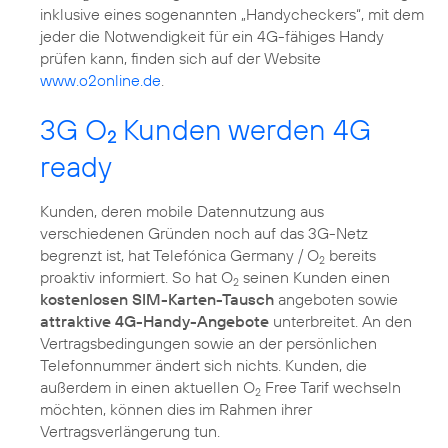
inklusive eines sogenannten „Handycheckers“, mit dem
jeder die Notwendigkeit für ein 4G-fähiges Handy
prüfen kann, finden sich auf der Website
www.o2online.de
.
3G O
Kunden werden 4G
2
ready
Kunden, deren mobile Datennutzung aus
verschiedenen Gründen noch auf das 3G-Netz
begrenzt ist, hat Telefónica Germany / O
bereits
2
proaktiv informiert. So hat O
seinen Kunden einen
2
kostenlosen SIM-Karten-Tausch
angeboten sowie
attraktive 4G-Handy-Angebote
unterbreitet. An den
Vertragsbedingungen sowie an der persönlichen
Telefonnummer ändert sich nichts. Kunden, die
außerdem in einen aktuellen O
Free Tarif wechseln
2
möchten, können dies im Rahmen ihrer
Vertragsverlängerung tun.