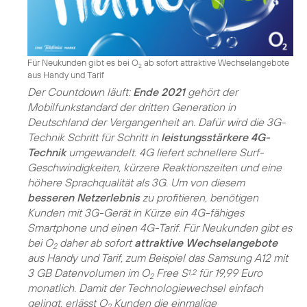
Für Neukunden gibt es bei O
ab sofort attraktive Wechselangebote
2
aus Handy und Tarif
Der Countdown läuft:
Ende 2021
gehört der
Mobilfunkstandard der dritten Generation in
Deutschland der Vergangenheit an. Dafür wird die 3G-
Technik Schritt für Schritt in
leistungsstärkere 4G-
Technik
umgewandelt. 4G liefert schnellere Surf-
Geschwindigkeiten, kürzere Reaktionszeiten und eine
höhere Sprachqualität als 3G. Um von diesem
besseren Netzerlebnis
zu profitieren, benötigen
Kunden mit 3G-Gerät in Kürze ein 4G-fähiges
Smartphone und einen 4G-Tarif. Für Neukunden gibt es
bei O
daher ab sofort
attraktive Wechselangebote
2
aus Handy und Tarif, zum Beispiel das Samsung A12 mit
3 GB Datenvolumen im O
Free S
für 19,99 Euro
1,2
2
monatlich. Damit der Technologiewechsel einfach
gelingt, erlässt O
Kunden die einmalige
2