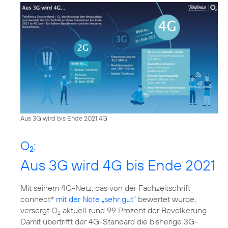
Aus 3G wird bis Ende 2021 4G
O
:
2
Aus 3G wird 4G bis Ende 2021
Mit seinem 4G-Netz, das von der Fachzeitschrift
connect*
mit der Note „sehr gut“
bewertet wurde,
versorgt O
aktuell rund 99 Prozent der Bevölkerung.
2
Damit übertrifft der 4G-Standard die bisherige 3G-