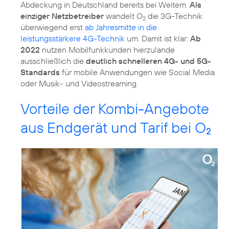
Abdeckung in Deutschland bereits bei Weitem.
Als
einziger Netzbetreiber
wandelt O
die 3G-Technik
2
überwiegend erst
ab Jahresmitte in die
leistungsstärkere 4G-Technik
um. Damit ist klar:
Ab
2022
nutzen Mobilfunkkunden hierzulande
ausschließlich die
deutlich schnelleren 4G- und 5G-
Standards
für mobile Anwendungen wie Social Media
Vorteile der Kombi-Angebote
aus Endgerät und Tarif bei O
2