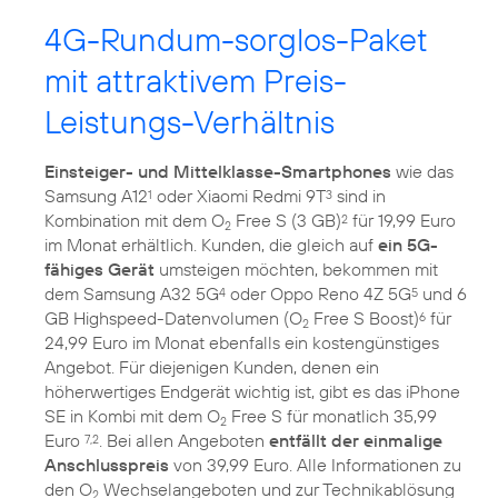
4G-Rundum-sorglos-Paket
mit attraktivem Preis-
Leistungs-Verhältnis
Einsteiger- und Mittelklasse-Smartphones
wie das
Samsung A12
oder Xiaomi Redmi 9T
sind in
1
3
Kombination mit dem O
Free S (3 GB)
für 19,99 Euro
2
2
im Monat erhältlich. Kunden, die gleich auf
ein 5G-
fähiges Gerät
umsteigen möchten, bekommen mit
dem Samsung A32 5G
oder Oppo Reno 4Z 5G
und 6
4
5
GB Highspeed-Datenvolumen (O
Free S Boost)
für
6
2
24,99 Euro im Monat ebenfalls ein kostengünstiges
Angebot. Für diejenigen Kunden, denen ein
höherwertiges Endgerät wichtig ist, gibt es das iPhone
SE in Kombi mit dem O
Free S für monatlich 35,99
2
Euro
. Bei allen Angeboten
entfällt der einmalige
7,2
Anschlusspreis
von 39,99 Euro. Alle Informationen zu
den O
Wechselangeboten und zur Technikablösung
2