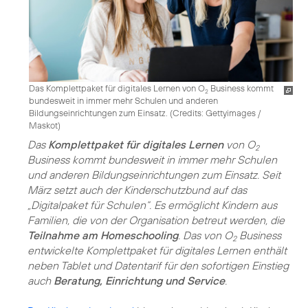
Das Komplettpaket für digitales Lernen von O
Business kommt
2
bundesweit in immer mehr Schulen und anderen
Bildungseinrichtungen zum Einsatz. (
Credits: Gettyimages /
Maskot
)
Das
Komplettpaket für digitales Lernen
von O
2
Business kommt bundesweit in immer mehr Schulen
und anderen Bildungseinrichtungen zum Einsatz. Seit
März setzt auch der Kinderschutzbund auf das
„Digitalpaket für Schulen“. Es ermöglicht Kindern aus
Familien, die von der Organisation betreut werden, die
Teilnahme am Homeschooling
. Das von O
Business
2
entwickelte Komplettpaket für digitales Lernen enthält
neben Tablet und Datentarif für den sofortigen Einstieg
auch
Beratung, Einrichtung und Service
.