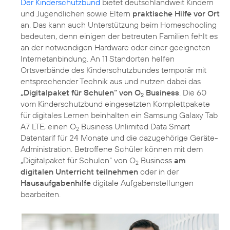
Der Kinderschutzbund
bietet deutschlandweit Kindern
und Jugendlichen sowie Eltern
praktische Hilfe vor Ort
an. Das kann auch Unterstützung beim Homeschooling
bedeuten, denn einigen der betreuten Familien fehlt es
an der notwendigen Hardware oder einer geeigneten
Internetanbindung. An 11 Standorten helfen
Ortsverbände des Kinderschutzbundes temporär mit
entsprechender Technik aus und nutzen dabei das
„Digitalpaket für Schulen“ von O
Business
. Die 60
2
vom Kinderschutzbund eingesetzten Komplettpakete
für digitales Lernen beinhalten ein Samsung Galaxy Tab
A7 LTE, einen O
Business Unlimited Data Smart
2
Datentarif für 24 Monate und die dazugehörige Geräte-
Administration. Betroffene Schüler können mit dem
„Digitalpaket für Schulen“ von O
Business
am
2
digitalen Unterricht teilnehmen
oder in der
Hausaufgabenhilfe
digitale Aufgabenstellungen
bearbeiten.