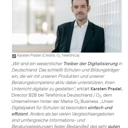
Karsten Pradel (
Credits: O
Telefónica
)
2
„Wir sind ein wesentlicher
Treiber der Digitalisierung
in
Deutschland. Das schließt Schulen und Bildungsträger
ein, die wir mit unseren Produkten und unserer
Beratungskompetenz aktiv dabei unterstützen, ihren
Unterricht digitaler zu gestalten“
, erklärt
Karsten Pradel
,
Director B2B bei Telefónica Deutschland / O
, dem
2
Unternehmen hinter der Marke O
Business.
„Unser
2
Digitalpaket für Schulen ist besonders
einfach und
effizient
. Anders als bei vielen Vergleichsangeboten
sind umfangreiche Informations- und
Beratungsleistungen fester Bestandteil des sehr
guten