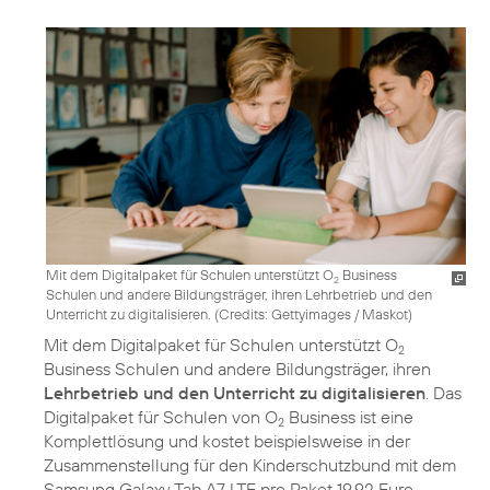
Mit dem Digitalpaket für Schulen unterstützt O
Business
2
Schulen und andere Bildungsträger, ihren Lehrbetrieb und den
Unterricht zu digitalisieren. (
Credits: Gettyimages / Maskot
)
Mit dem Digitalpaket für Schulen unterstützt O
2
Business Schulen und andere Bildungsträger, ihren
Lehrbetrieb und den Unterricht zu digitalisieren
. Das
Digitalpaket für Schulen von O
Business ist eine
2
Komplettlösung und kostet beispielsweise in der
Zusammenstellung für den Kinderschutzbund mit dem
Samsung Galaxy Tab A7 LTE pro Paket 19,92 Euro