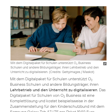
Mit dem Digitalpaket für Schulen unterstützt O
Business
2
Schulen und andere Bildungsträger, ihren Lehrbetrieb und den
Unterricht zu digitalisieren. (
Credits: Gettyimages / Maskot
)
Mit dem Digitalpaket für Schulen unterstützt O
2
Business Schulen und andere Bildungsträger, ihren
Lehrbetrieb und den Unterricht zu digitalisieren
. Das
Digitalpaket für Schulen von O
Business ist eine
2
Komplettlösung und kostet beispielsweise in der
Zusammenstellung für den Kinderschutzbund mit dem
Samsung Galaxy Tab A7 LTE pro Paket 19,92 Euro