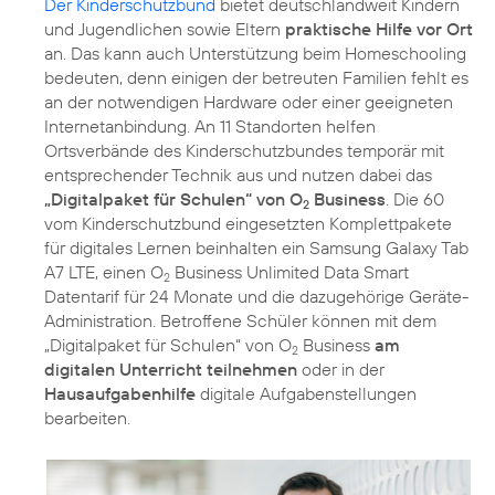
Der Kinderschutzbund
bietet deutschlandweit Kindern
und Jugendlichen sowie Eltern
praktische Hilfe vor Ort
an. Das kann auch Unterstützung beim Homeschooling
bedeuten, denn einigen der betreuten Familien fehlt es
an der notwendigen Hardware oder einer geeigneten
Internetanbindung. An 11 Standorten helfen
Ortsverbände des Kinderschutzbundes temporär mit
entsprechender Technik aus und nutzen dabei das
„Digitalpaket für Schulen“ von O
Business
. Die 60
2
vom Kinderschutzbund eingesetzten Komplettpakete
für digitales Lernen beinhalten ein Samsung Galaxy Tab
A7 LTE, einen O
Business Unlimited Data Smart
2
Datentarif für 24 Monate und die dazugehörige Geräte-
Administration. Betroffene Schüler können mit dem
„Digitalpaket für Schulen“ von O
Business
am
2
digitalen Unterricht teilnehmen
oder in der
Hausaufgabenhilfe
digitale Aufgabenstellungen
bearbeiten.