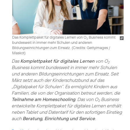
Das Komplettpaket für digitales Lernen von O
Business kommt
2
bundesweit in immer mehr Schulen und anderen
Bildungseinrichtungen zum Einsatz. (
Credits: Gettyimages /
Maskot
)
Das
Komplettpaket für digitales Lernen
von O
2
Business kommt bundesweit in immer mehr Schulen
und anderen Bildungseinrichtungen zum Einsatz. Seit
März setzt auch der Kinderschutzbund auf das
„Digitalpaket für Schulen“. Es ermöglicht Kindern aus
Familien, die von der Organisation betreut werden, die
Teilnahme am Homeschooling
. Das von O
Business
2
entwickelte Komplettpaket für digitales Lernen enthält
neben Tablet und Datentarif für den sofortigen Einstieg
auch
Beratung, Einrichtung und Service
.