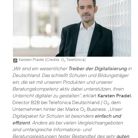
Karsten Pradel (
Credits: O
Telefónica
)
2
„Wir sind ein wesentlicher
Treiber der Digitalisierung
in
Deutschland. Das schließt Schulen und Bildungsträger
ein, die wir mit unseren Produkten und unserer
Beratungskompetenz aktiv dabei unterstützen, ihren
Unterricht digitaler zu gestalten“
, erklärt
Karsten Pradel
,
Director B2B bei Telefónica Deutschland / O
, dem
2
Unternehmen hinter der Marke O
Business.
„Unser
2
Digitalpaket für Schulen ist besonders
einfach und
effizient
. Anders als bei vielen Vergleichsangeboten
sind umfangreiche Informations- und
Beratungsleistungen fester Bestandteil des sehr
guten