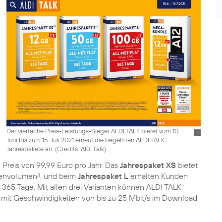
Der vierfache Preis-Leistungs-Sieger ALDI TALK bietet vom 10.
Juni bis zum 15. Juli 2021 erneut die begehrten ALDI TALK
Jahrespakete an. (
Credits: Aldi Talk
)
reis von 99,99 Euro pro Jahr. Das
Jahrespaket XS
bietet
tenvolumen
, und beim
Jahrespaket L
erhalten Kunden
3
365 Tage. Mit allen drei Varianten können ALDI TALK
mit Geschwindigkeiten von bis zu 25 Mbit/s im Download