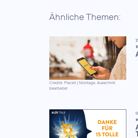
Ähnliche Themen:
2
T
Credits: Placeit
|
Montage, Ausschnitt
bearbeitet
0
1