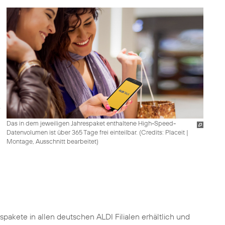
Das in dem jeweiligen Jahrespaket enthaltene High-Speed-
Datenvolumen ist über 365 Tage frei einteilbar. (
Credits: Placeit
|
Montage, Ausschnitt bearbeitet
)
spakete in allen deutschen ALDI Filialen erhältlich und