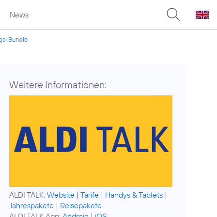
News
ega-Bundle
Weitere Informationen:
ALDI TALK:
Website
|
Tarife
|
Handys & Tablets
|
Jahrespakete
|
Reisepakete
ALDI TALK App:
Android
|
iOS