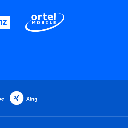
be
Xing