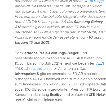
deutschen ALDI Filialen als auch in der
ALDI TALK App
erhältlich. Besonderes Special: Im Jahrespaket S sind
nun sogar 25% mehr Datenvolumen zu unverändertem
Preis enthalten. Das beliebte Mega-Bundle, das neben
dem ALDI TALK Jahrespaket XS das
Samsung Galaxy
A12
enthält, gibt es exklusiv ab dem 10. Juni in allen
deutschen ALDI Filialen (solange der Vorrat reicht). Der
Aktionszeitraum für die Jahrespakete ist
vom 10. Juni
bis zum 15. Juli 2021
.
Der
vierfache Preis-Leistungs-Sieger
und
1
beliebteste Mobilfunkanbieter
ALDI TALK bietet vom
2
10. Juni bis zum 15. Juli 2021 erneut die begehrten
ALDI
TALK Jahrespakete
in drei Varianten an. Das
Jahrespaket S
gibt es erstmals mit 50 GB statt der
bisherigen 40 GB Datenvolumen zum gleichbleibenden P
zum Jahrespreis von 59,99 Euro 12 GB High-Speed-Da
sogar 100 GB zu dem gewohnten Preis von 149 Euro für 
Kunden ein Jahr lang
flexibel
und einfach im
LTE-Netz
4
und 10 Mbit/s im Upload surfen.