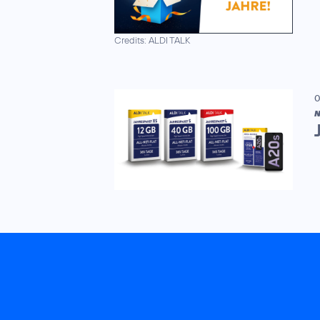
Credits: ALDI TALK
0
N