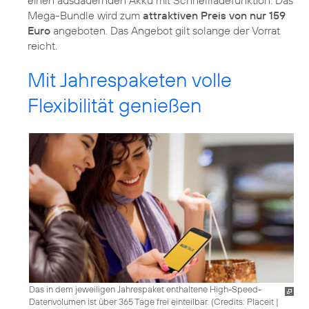
einen ausdauernden Akku mit Schnellladefunktion. Das
Mega-Bundle wird zum
attraktiven Preis von nur 159
Euro
angeboten. Das Angebot gilt solange der Vorrat
reicht.
Mit Jahrespaketen volle
Flexibilität genießen
Das in dem jeweiligen Jahrespaket enthaltene High-Speed-
Datenvolumen ist über 365 Tage frei einteilbar. (
Credits: Placeit
|