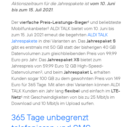
Aktionszeitraum für die Jahrespakete ist
vom 10. Juni
bis zum 15. Juli 2021
.
Der
vierfache Preis-Leistungs-Sieger
und beliebteste
1
Mobilfunkanbieter
ALDI TALK bietet vom 10. Juni bis
2
zum 15. Juli 2021 erneut die begehrten
ALDI TALK
Jahrespakete
in drei Varianten an. Das
Jahrespaket S
gibt es erstmals mit 50 GB statt der bisherigen 40 GB
Datenvolumen zum gleichbleibenden Preis von 99,99
Euro pro Jahr. Das
Jahrespaket XS
bietet zum
Jahrespreis von 59,99 Euro 12 GB High-Speed-
Datenvolumen
, und beim
Jahrespaket L
erhalten
3
Kunden sogar 100 GB zu dem gewohnten Preis von 149
Euro für 365 Tage. Mit allen drei Varianten können ALDI
TALK Kunden ein Jahr lang
flexibel
und einfach im
LTE-
Netz
mit Geschwindigkeiten von bis zu 25 Mbit/s im
4
Download und 10 Mbit/s im Upload surfen.
365 Tage unbegrenzt