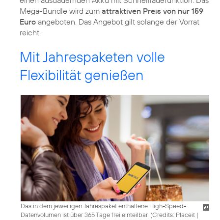
einen ausdauernden Akku mit Schnellladefunktion. Das
Mega-Bundle wird zum
attraktiven Preis von nur 159
Euro
angeboten. Das Angebot gilt solange der Vorrat
reicht.
Mit Jahrespaketen volle
Flexibilität genießen
Das in dem jeweiligen Jahrespaket enthaltene High-Speed-
Datenvolumen ist über 365 Tage frei einteilbar. (
Credits: Placeit
|