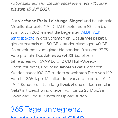
Aktionszeitraum für die Jahrespakete ist
vom 10. Juni
bis zum 15. Juli 2021
.
Der
vierfache Preis-Leistungs-Sieger
und beliebteste
1
Mobilfunkanbieter
ALDI TALK bietet vom 10. Juni bis
2
zum 15. Juli 2021 erneut die begehrten
ALDI TALK
Jahrespakete
in drei Varianten an. Das
Jahrespaket S
gibt es erstmals mit 50 GB statt der bisherigen 40 GB
Datenvolumen zum gleichbleibenden Preis von 99,99
Euro pro Jahr. Das
Jahrespaket XS
bietet zum
Jahrespreis von 59,99 Euro 12 GB High-Speed-
Datenvolumen
, und beim
Jahrespaket L
erhalten
3
Kunden sogar 100 GB zu dem gewohnten Preis von 149
Euro für 365 Tage. Mit allen drei Varianten können ALDI
TALK Kunden ein Jahr lang
flexibel
und einfach im
LTE-
Netz
mit Geschwindigkeiten von bis zu 25 Mbit/s im
4
Download und 10 Mbit/s im Upload surfen.
365 Tage unbegrenzt