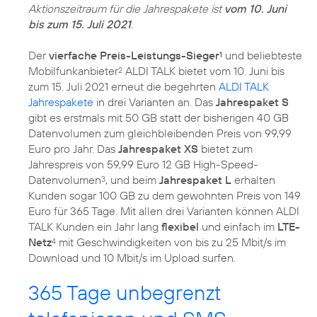
Aktionszeitraum für die Jahrespakete ist
vom 10. Juni
bis zum 15. Juli 2021
.
Der
vierfache Preis-Leistungs-Sieger
und beliebteste
1
Mobilfunkanbieter
ALDI TALK bietet vom 10. Juni bis
2
zum 15. Juli 2021 erneut die begehrten
ALDI TALK
Jahrespakete
in drei Varianten an. Das
Jahrespaket S
gibt es erstmals mit 50 GB statt der bisherigen 40 GB
Datenvolumen zum gleichbleibenden Preis von 99,99
Euro pro Jahr. Das
Jahrespaket XS
bietet zum
Jahrespreis von 59,99 Euro 12 GB High-Speed-
Datenvolumen
, und beim
Jahrespaket L
erhalten
3
Kunden sogar 100 GB zu dem gewohnten Preis von 149
Euro für 365 Tage. Mit allen drei Varianten können ALDI
TALK Kunden ein Jahr lang
flexibel
und einfach im
LTE-
Netz
mit Geschwindigkeiten von bis zu 25 Mbit/s im
4
Download und 10 Mbit/s im Upload surfen.
365 Tage unbegrenzt