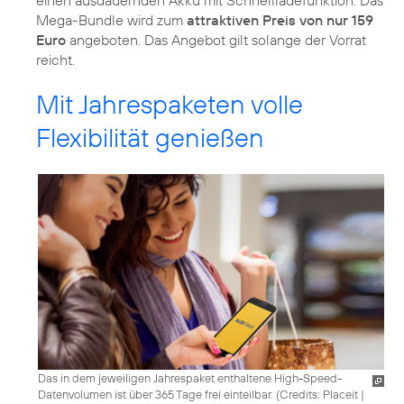
einen ausdauernden Akku mit Schnellladefunktion. Das
Mega-Bundle wird zum
attraktiven Preis von nur 159
Euro
angeboten. Das Angebot gilt solange der Vorrat
reicht.
Mit Jahrespaketen volle
Flexibilität genießen
Das in dem jeweiligen Jahrespaket enthaltene High-Speed-
Datenvolumen ist über 365 Tage frei einteilbar. (
Credits: Placeit
|