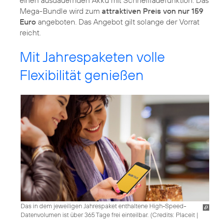
einen ausdauernden Akku mit Schnellladefunktion. Das
Mega-Bundle wird zum
attraktiven Preis von nur 159
Euro
angeboten. Das Angebot gilt solange der Vorrat
reicht.
Mit Jahrespaketen volle
Flexibilität genießen
Das in dem jeweiligen Jahrespaket enthaltene High-Speed-
Datenvolumen ist über 365 Tage frei einteilbar. (
Credits: Placeit
|