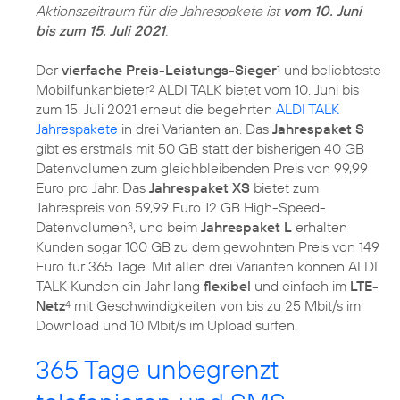
Aktionszeitraum für die Jahrespakete ist
vom 10. Juni
bis zum 15. Juli 2021
.
Der
vierfache Preis-Leistungs-Sieger
und beliebteste
1
Mobilfunkanbieter
ALDI TALK bietet vom 10. Juni bis
2
zum 15. Juli 2021 erneut die begehrten
ALDI TALK
Jahrespakete
in drei Varianten an. Das
Jahrespaket S
gibt es erstmals mit 50 GB statt der bisherigen 40 GB
Datenvolumen zum gleichbleibenden Preis von 99,99
Euro pro Jahr. Das
Jahrespaket XS
bietet zum
Jahrespreis von 59,99 Euro 12 GB High-Speed-
Datenvolumen
, und beim
Jahrespaket L
erhalten
3
Kunden sogar 100 GB zu dem gewohnten Preis von 149
Euro für 365 Tage. Mit allen drei Varianten können ALDI
TALK Kunden ein Jahr lang
flexibel
und einfach im
LTE-
Netz
mit Geschwindigkeiten von bis zu 25 Mbit/s im
4
Download und 10 Mbit/s im Upload surfen.
365 Tage unbegrenzt