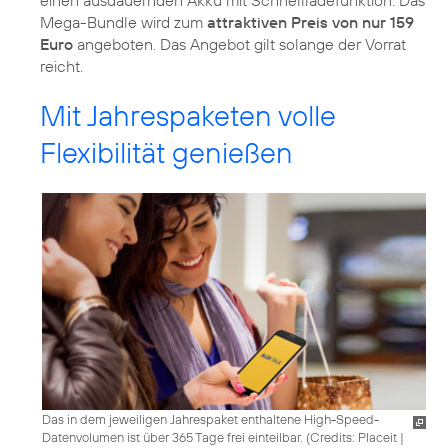
einen ausdauernden Akku mit Schnellladefunktion. Das
Mega-Bundle wird zum
attraktiven Preis von nur 159
Euro
angeboten. Das Angebot gilt solange der Vorrat
reicht.
Mit Jahrespaketen volle
Flexibilität genießen
Das in dem jeweiligen Jahrespaket enthaltene High-Speed-
Datenvolumen ist über 365 Tage frei einteilbar. (
Credits: Placeit
|