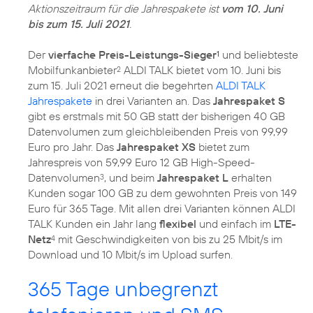
Aktionszeitraum für die Jahrespakete ist
vom 10. Juni
bis zum 15. Juli 2021
.
Der
vierfache Preis-Leistungs-Sieger
und beliebteste
1
Mobilfunkanbieter
ALDI TALK bietet vom 10. Juni bis
2
zum 15. Juli 2021 erneut die begehrten
ALDI TALK
Jahrespakete
in drei Varianten an. Das
Jahrespaket S
gibt es erstmals mit 50 GB statt der bisherigen 40 GB
Datenvolumen zum gleichbleibenden Preis von 99,99
Euro pro Jahr. Das
Jahrespaket XS
bietet zum
Jahrespreis von 59,99 Euro 12 GB High-Speed-
Datenvolumen
, und beim
Jahrespaket L
erhalten
3
Kunden sogar 100 GB zu dem gewohnten Preis von 149
Euro für 365 Tage. Mit allen drei Varianten können ALDI
TALK Kunden ein Jahr lang
flexibel
und einfach im
LTE-
Netz
mit Geschwindigkeiten von bis zu 25 Mbit/s im
4
Download und 10 Mbit/s im Upload surfen.
365 Tage unbegrenzt