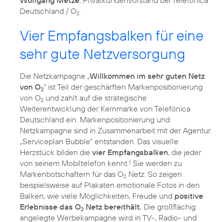
Wolfgang Metze
, Privatkundenvorstand bei Telefónica
Deutschland / O
.
2
Vier Empfangsbalken für eine
sehr gute Netzversorgung
Die Netzkampagne „
Willkommen im sehr guten Netz
von O
“ ist Teil der geschärften Markenpositionierung
2
von O
und zahlt auf die strategische
2
Weiterentwicklung der Kernmarke von Telefónica
Deutschland ein. Markenpositionierung und
Netzkampagne sind in Zusammenarbeit mit der Agentur
„Serviceplan Bubble“ entstanden. Das visuelle
Herzstück bilden die
vier Empfangsbalken
, die jeder
von seinem Mobiltelefon kennt.
Sie werden zu
1
Markenbotschaftern für das O
Netz. So zeigen
2
beispielsweise auf Plakaten emotionale Fotos in den
Balken, wie viele Möglichkeiten, Freude und
positive
Erlebnisse das O
Netz bereithält.
Die großflächig
2
angelegte Werbekampagne wird in TV-, Radio- und