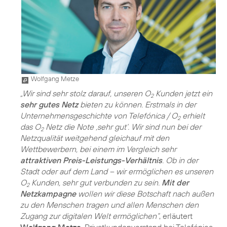
Wolfgang Metze
„Wir sind sehr stolz darauf, unseren O
Kunden jetzt ein
2
sehr gutes Netz
bieten zu können. Erstmals in der
Unternehmensgeschichte von Telefónica / O
erhielt
2
das O
Netz die Note ‚sehr gut‘. Wir sind nun bei der
2
Netzqualität weitgehend gleichauf mit den
Wettbewerbern, bei einem im Vergleich sehr
attraktiven Preis-Leistungs-Verhältnis
. Ob in der
Stadt oder auf dem Land – wir ermöglichen es unseren
O
Kunden, sehr gut verbunden zu sein.
Mit der
2
Netzkampagne
wollen wir diese Botschaft nach außen
zu den Menschen tragen und allen Menschen den
Zugang zur digitalen Welt ermöglichen“
, erläutert