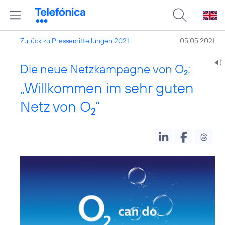
Zurück zu Pressemitteilungen 2021
05.05.2021
Die neue Netzkampagne von O
:
2
„Willkommen im sehr guten
Netz von O
“
2