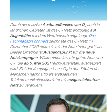
Durch die massive
Ausbauoffensive von O
auch in
2
ländlichen Gebieten ist das O
Netz endgültig
auf
2
Augenhöhe
mit dem Wettbewerb angelangt.
Das
Fachmagazin connect
zeichnete das O
Netz im
2
Dezember 2020 erstmals mit der Note "sehr gut"* aus.
Dieses Ergebnis ist
Ausgangspunkt für die neue
Netzkampagne
„Willkommen im sehr guten Netz von
O
“, die
ab 5. Mai 2021
reichweitenstark ausgespielt
2
wird. Ziel der Kampagne ist es, O
in den Köpfen der
2
Menschen nachhaltig als erstklassigen
Telekommunikationsanbieter mit
ausgezeichnetem
Netz
zu verankern.