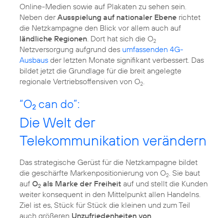
Online-Medien sowie auf Plakaten zu sehen sein.
Neben der
Ausspielung auf nationaler Ebene
richtet
die Netzkampagne den Blick vor allem auch auf
ländliche Regionen
. Dort hat sich die O
2
Netzversorgung aufgrund des
umfassenden 4G-
Ausbaus
der letzten Monate signifikant verbessert. Das
bildet jetzt die Grundlage für die breit angelegte
regionale Vertriebsoffensiven von O
.
2
“O
can do”:
2
Die Welt der
Telekommunikation verändern
Das strategische Gerüst für die Netzkampagne bildet
die geschärfte Markenpositionierung von O
. Sie baut
2
auf
O
als Marke der Freiheit
auf und stellt die Kunden
2
weiter konsequent in den Mittelpunkt allen Handelns.
Ziel ist es, Stück für Stück die kleinen und zum Teil
auch größeren
Unzufriedenheiten von