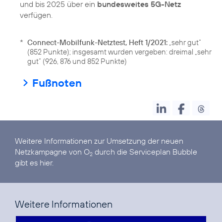
und bis 2025 über ein
bundesweites 5G-Netz
verfügen.
*
Connect-Mobilfunk-Netztest, Heft 1/2021:
„sehr gut“
(852 Punkte); insgesamt wurden vergeben: dreimal „sehr
gut“ (926, 876 und 852 Punkte)
Fußnoten
Weitere Informationen zur Umsetzung der neuen
Netzkampagne von O
durch die Serviceplan Bubble
2
gibt es hier.
Weitere Informationen