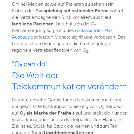
Online-Medien sowie auf Plakaten zu sehen sein.
Neben der
Ausspielung auf nationaler Ebene
richtet
die Netzkampagne den Blick vor allem auch auf
ländliche Regionen
. Dort hat sich die O
2
Netzversorgung aufgrund des
umfassenden 4G-
Ausbaus
der letzten Monate signifikant verbessert. Das
bildet jetzt die Grundlage für die breit angelegte
regionale Vertriebsoffensiven von O
.
2
“O
can do”:
2
Die Welt der
Telekommunikation verändern
Das strategische Gerüst für die Netzkampagne bildet
die geschärfte Markenpositionierung von O
. Sie baut
2
auf
O
als Marke der Freiheit
auf und stellt die Kunden
2
weiter konsequent in den Mittelpunkt allen Handelns.
Ziel ist es, Stück für Stück die kleinen und zum Teil
auch größeren
Unzufriedenheiten von