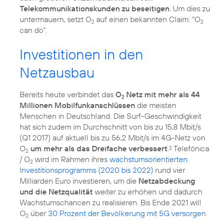
Telekommunikationskunden zu beseitigen
. Um dies zu
untermauern, setzt O
auf einen bekannten Claim: “O
2
2
can do”.
Investitionen in den
Netzausbau
Bereits heute verbindet das
O
Netz mit mehr als 44
2
Millionen Mobilfunkanschlüssen
die meisten
Menschen in Deutschland. Die Surf-Geschwindigkeit
hat sich zudem im Durchschnitt von bis zu 15,8 Mbit/s
(Q1 2017) auf aktuell bis zu 56,2 Mbit/s im 4G-Netz von
O
um mehr als das Dreifache verbessert
.
Telefónica
2
2
/ O
wird im Rahmen ihres
wachstumsorientierten
2
Investitionsprogramms (2020 bis 2022)
rund vier
Milliarden Euro investieren, um die
Netzabdeckung
und die Netzqualität
weiter zu erhöhen und dadurch
Wachstumschancen zu realisieren. Bis Ende 2021 will
O
über
30 Prozent der Bevölkerung mit 5G versorgen
2