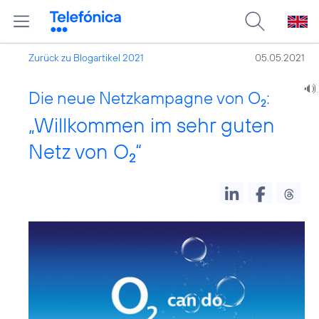
Zurück zu Blogartikel 2021
05.05.2021
Die neue Netzkampagne von O
:
2
„Willkommen im sehr guten
Netz von O
“
2