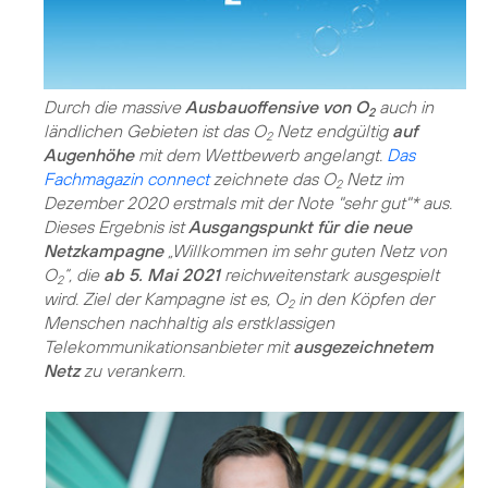
Durch die massive
Ausbauoffensive von O
auch in
2
ländlichen Gebieten ist das O
Netz endgültig
auf
2
Augenhöhe
mit dem Wettbewerb angelangt.
Das
Fachmagazin connect
zeichnete das O
Netz im
2
Dezember 2020 erstmals mit der Note "sehr gut"* aus.
Dieses Ergebnis ist
Ausgangspunkt für die neue
Netzkampagne
„Willkommen im sehr guten Netz von
O
“, die
ab 5. Mai 2021
reichweitenstark ausgespielt
2
wird. Ziel der Kampagne ist es, O
in den Köpfen der
2
Menschen nachhaltig als erstklassigen
Telekommunikationsanbieter mit
ausgezeichnetem
Netz
zu verankern.