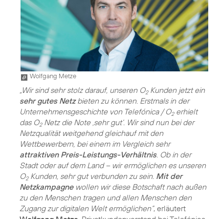
Wolfgang Metze
„Wir sind sehr stolz darauf, unseren O
Kunden jetzt ein
2
sehr gutes Netz
bieten zu können. Erstmals in der
Unternehmensgeschichte von Telefónica / O
erhielt
2
das O
Netz die Note ‚sehr gut‘. Wir sind nun bei der
2
Netzqualität weitgehend gleichauf mit den
Wettbewerbern, bei einem im Vergleich sehr
attraktiven Preis-Leistungs-Verhältnis
. Ob in der
Stadt oder auf dem Land – wir ermöglichen es unseren
O
Kunden, sehr gut verbunden zu sein.
Mit der
2
Netzkampagne
wollen wir diese Botschaft nach außen
zu den Menschen tragen und allen Menschen den
Zugang zur digitalen Welt ermöglichen“
, erläutert