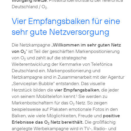
Wolfgang Metze
, Privatkundenvorstand bei Telefónica
Deutschland / O
.
2
Vier Empfangsbalken für eine
sehr gute Netzversorgung
Die Netzkampagne „
Willkommen im sehr guten Netz
von O
“ ist Teil der geschärften Markenpositionierung
2
von O
und zahlt auf die strategische
2
Weiterentwicklung der Kernmarke von Telefónica
Deutschland ein. Markenpositionierung und
Netzkampagne sind in Zusammenarbeit mit der Agentur
„Serviceplan Bubble“ entstanden. Das visuelle
Herzstück bilden die
vier Empfangsbalken
, die jeder
von seinem Mobiltelefon kennt.
Sie werden zu
1
Markenbotschaftern für das O
Netz. So zeigen
2
beispielsweise auf Plakaten emotionale Fotos in den
Balken, wie viele Möglichkeiten, Freude und
positive
Erlebnisse das O
Netz bereithält.
Die großflächig
2
angelegte Werbekampagne wird in TV-, Radio- und