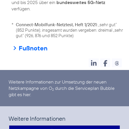
und bis 2025 über ein
bundesweites 5G-Netz
verfügen.
*
Connect-Mobilfunk-Netztest, Heft 1/2021:
„sehr gut“
(852 Punkte); insgesamt wurden vergeben: dreimal „sehr
gut“ (926, 876 und 852 Punkte)
Fußnoten
Weitere Informationen zur Umsetzung der neuen
Netzkampagne von O
durch die Serviceplan Bubble
2
gibt es hier.
Weitere Informationen