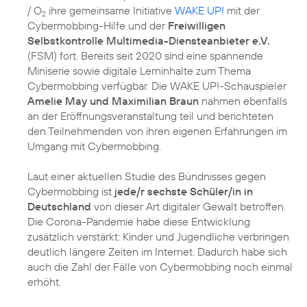
/ O
ihre gemeinsame Initiative
WAKE UP!
mit der
2
Cybermobbing-Hilfe und der
Freiwilligen
Selbstkontrolle Multimedia-Diensteanbieter e.V.
(FSM) fort. Bereits seit 2020 sind eine spannende
Miniserie sowie digitale Lerninhalte zum Thema
Cybermobbing verfügbar. Die WAKE UP!-Schauspieler
Amelie May und Maximilian Braun
nahmen ebenfalls
an der Eröffnungsveranstaltung teil und berichteten
den Teilnehmenden von ihren eigenen Erfahrungen im
Umgang mit Cybermobbing.
Laut einer aktuellen Studie des Bündnisses gegen
Cybermobbing ist
jede/r sechste Schüler/in in
Deutschland
von dieser Art digitaler Gewalt betroffen.
Die Corona-Pandemie habe diese Entwicklung
zusätzlich verstärkt: Kinder und Jugendliche verbringen
deutlich längere Zeiten im Internet. Dadurch habe sich
auch die Zahl der Fälle von Cybermobbing noch einmal