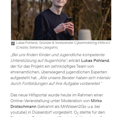
Lukas Pohland, Gründer & Vorsitzender Cybermobbing-Hilfe e.V.
(
Credits: Stefanie Lategahn
)
„Bei uns finden Kinder und Jugendliche kompetente
Unterstützung auf Augenhöhe“
, erklärt
Lukas Pohland
,
der für das Projekt ein zehnköpfiges Team von
ehrenamtlichen, überwiegend jugendlichen Experten
aufgestellt hat.
„Alle unsere Berater haben sich intensiv
durch Fortbildungen auf ihre Aufgabe vorbereitet.“
Das neue Hilfsportal wurde heute im Rahmen einer
Online-Veranstaltung unter Moderation von
Mirko
Drotschmann
(bekannt als MrWissen2Go u.a. bei
youtube) in Düsseldorf vorgestellt. O
stellte für den
2