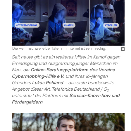
Die Hemmschwelle bei Tätern im Internet ist sehr niedrig.
Seit heute gibt es ein weiteres Mittel im Kampf gegen
Erniedrigung und Ausgrenzung junger Menschen im
Netz: die
Online-Beratungsplattform des Vereins
Cybermobbing-Hilfe e.V.
und ihres 16-jährigen
Gründers
Lukas Pohland
– das erste bundesweite
Angebot dieser Art. Telefónica Deutschland / O
2
unterstützt die Plattform mit
Service-Know-how und
Fördergeldern
.