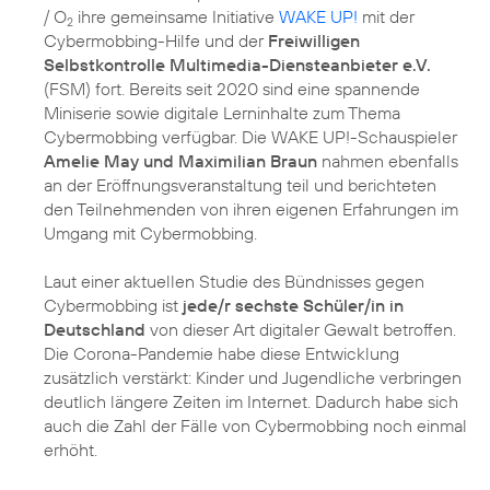
/ O
ihre gemeinsame Initiative
WAKE UP!
mit der
2
Cybermobbing-Hilfe und der
Freiwilligen
Selbstkontrolle Multimedia-Diensteanbieter e.V.
(FSM) fort. Bereits seit 2020 sind eine spannende
Miniserie sowie digitale Lerninhalte zum Thema
Cybermobbing verfügbar. Die WAKE UP!-Schauspieler
Amelie May und Maximilian Braun
nahmen ebenfalls
an der Eröffnungsveranstaltung teil und berichteten
den Teilnehmenden von ihren eigenen Erfahrungen im
Umgang mit Cybermobbing.
Laut einer aktuellen Studie des Bündnisses gegen
Cybermobbing ist
jede/r sechste Schüler/in in
Deutschland
von dieser Art digitaler Gewalt betroffen.
Die Corona-Pandemie habe diese Entwicklung
zusätzlich verstärkt: Kinder und Jugendliche verbringen
deutlich längere Zeiten im Internet. Dadurch habe sich
auch die Zahl der Fälle von Cybermobbing noch einmal