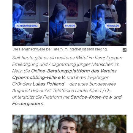
Die Hemmschwelle bei Tätern im Internet ist sehr niedrig.
Seit heute gibt es ein weiteres Mittel im Kampf gegen
Erniedrigung und Ausgrenzung junger Menschen im
Netz: die
Online-Beratungsplattform des Vereins
Cybermobbing-Hilfe e.V.
und ihres 16-jährigen
Gründers
Lukas Pohland
– das erste bundesweite
Angebot dieser Art. Telefónica Deutschland / O
2
unterstützt die Plattform mit
Service-Know-how und
Fördergeldern
.