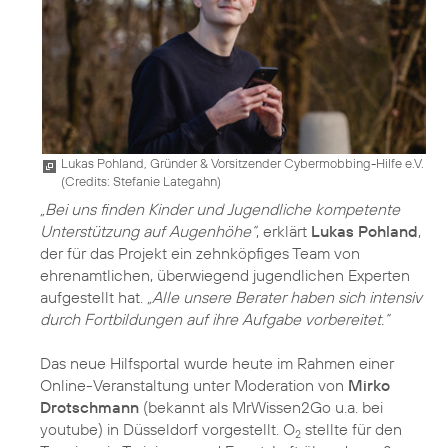
Lukas Pohland, Gründer & Vorsitzender Cybermobbing-Hilfe e.V.
(
Credits: Stefanie Lategahn
)
„Bei uns finden Kinder und Jugendliche kompetente
Unterstützung auf Augenhöhe“
, erklärt
Lukas Pohland
,
der für das Projekt ein zehnköpfiges Team von
ehrenamtlichen, überwiegend jugendlichen Experten
aufgestellt hat.
„Alle unsere Berater haben sich intensiv
durch Fortbildungen auf ihre Aufgabe vorbereitet.“
Das neue Hilfsportal wurde heute im Rahmen einer
Online-Veranstaltung unter Moderation von
Mirko
Drotschmann
(bekannt als MrWissen2Go u.a. bei
youtube) in Düsseldorf vorgestellt. O
stellte für den
2