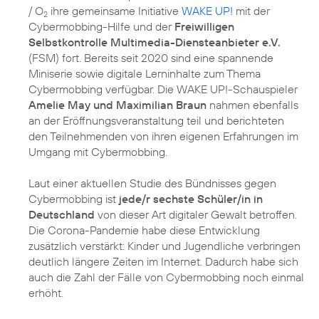
/ O
ihre gemeinsame Initiative
WAKE UP!
mit der
2
Cybermobbing-Hilfe und der
Freiwilligen
Selbstkontrolle Multimedia-Diensteanbieter e.V.
(FSM) fort. Bereits seit 2020 sind eine spannende
Miniserie sowie digitale Lerninhalte zum Thema
Cybermobbing verfügbar. Die WAKE UP!-Schauspieler
Amelie May und Maximilian Braun
nahmen ebenfalls
an der Eröffnungsveranstaltung teil und berichteten
den Teilnehmenden von ihren eigenen Erfahrungen im
Umgang mit Cybermobbing.
Laut einer aktuellen Studie des Bündnisses gegen
Cybermobbing ist
jede/r sechste Schüler/in in
Deutschland
von dieser Art digitaler Gewalt betroffen.
Die Corona-Pandemie habe diese Entwicklung
zusätzlich verstärkt: Kinder und Jugendliche verbringen
deutlich längere Zeiten im Internet. Dadurch habe sich
auch die Zahl der Fälle von Cybermobbing noch einmal