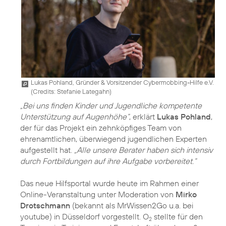
Lukas Pohland, Gründer & Vorsitzender Cybermobbing-Hilfe e.V.
(
Credits: Stefanie Lategahn
)
„Bei uns finden Kinder und Jugendliche kompetente
Unterstützung auf Augenhöhe“
, erklärt
Lukas Pohland
,
der für das Projekt ein zehnköpfiges Team von
ehrenamtlichen, überwiegend jugendlichen Experten
aufgestellt hat.
„Alle unsere Berater haben sich intensiv
durch Fortbildungen auf ihre Aufgabe vorbereitet.“
Das neue Hilfsportal wurde heute im Rahmen einer
Online-Veranstaltung unter Moderation von
Mirko
Drotschmann
(bekannt als MrWissen2Go u.a. bei
youtube) in Düsseldorf vorgestellt. O
stellte für den
2