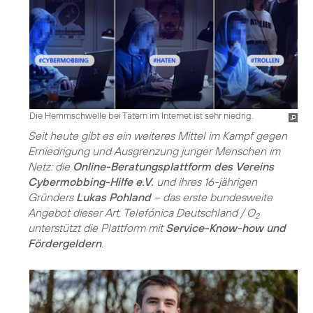
Die Hemmschwelle bei Tätern im Internet ist sehr niedrig.
Seit heute gibt es ein weiteres Mittel im Kampf gegen
Erniedrigung und Ausgrenzung junger Menschen im
Netz: die
Online-Beratungsplattform des Vereins
Cybermobbing-Hilfe e.V.
und ihres 16-jährigen
Gründers
Lukas Pohland
– das erste bundesweite
Angebot dieser Art. Telefónica Deutschland / O
2
unterstützt die Plattform mit
Service-Know-how und
Fördergeldern
.