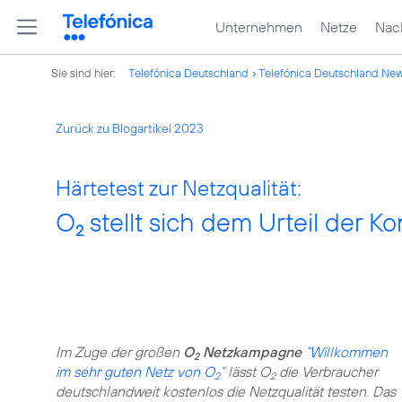
Unternehmen
Netze
Nach
Sie sind hier:
Telefónica Deutschland
Telefónica Deutschland Ne
Zurück zu Blogartikel 2023
Härtetest zur Netzqualität:
O
stellt sich dem Urteil der 
2
Im Zuge der großen
O
Netzkampagne
“Willkommen
2
im sehr guten Netz von O
”
lässt O
die Verbraucher
2
2
deutschlandweit kostenlos die Netzqualität testen. Das