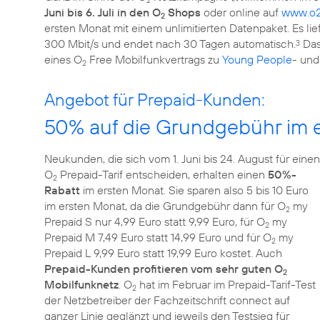
2
Juni bis 6. Juli in den O
Shops
oder online auf
www.o2
2
ersten Monat mit einem unlimitierten Datenpaket. Es li
300 Mbit/s und endet nach 30 Tagen automatisch.
Das
3
eines O
Free Mobilfunkvertrags zu
Young People
- und
2
Angebot für Prepaid-Kunden:
50% auf die Grundgebühr im 
Neukunden, die sich vom 1. Juni bis 24. August für einen
O
Prepaid-Tarif entscheiden, erhalten einen
50%-
2
Rabatt
im ersten Monat. Sie sparen also 5 bis 10 Euro
im ersten Monat, da die Grundgebühr dann für O
my
2
Prepaid S nur 4,99 Euro statt 9,99 Euro, für O
my
2
Prepaid M 7,49 Euro statt 14,99 Euro und für O
my
2
Prepaid L 9,99 Euro statt 19,99 Euro kostet. Auch
Prepaid-Kunden profitieren vom sehr guten O
2
Mobilfunknetz
. O
hat im Februar im Prepaid-Tarif-Test
2
der Netzbetreiber der Fachzeitschrift connect auf
ganzer Linie geglänzt und jeweils den Testsieg für