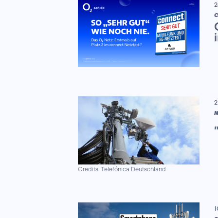
2
C
2
N
Credits: Telefónica Deutschland
1