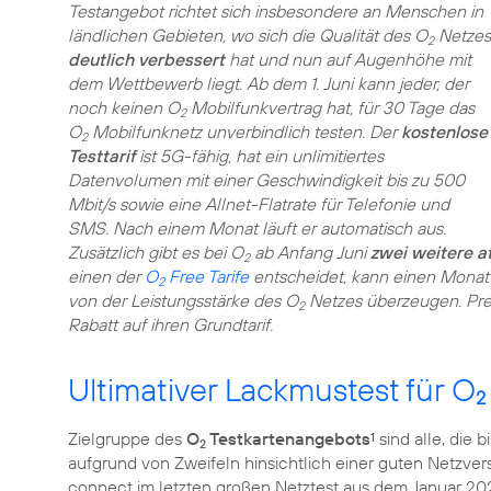
Testangebot richtet sich insbesondere an Menschen in
ländlichen Gebieten, wo sich die Qualität des O
Netzes
2
deutlich verbessert
hat und nun auf Augenhöhe mit
dem Wettbewerb liegt. Ab dem 1. Juni kann jeder, der
noch keinen O
Mobilfunkvertrag hat, für 30 Tage das
2
O
Mobilfunknetz unverbindlich testen. Der
kostenlose
2
Testtarif
ist 5G-fähig, hat ein unlimitiertes
Datenvolumen mit einer Geschwindigkeit bis zu 500
Mbit/s sowie eine Allnet-Flatrate für Telefonie und
SMS. Nach einem Monat läuft er automatisch aus.
Zusätzlich gibt es bei O
ab Anfang Juni
zwei weitere a
2
einen der
O
Free Tarife
entscheidet, kann einen Monat 
2
von der Leistungsstärke des O
Netzes überzeugen. Pre
2
Rabatt auf ihren Grundtarif.
Ultimativer Lackmustest für O
2
Zielgruppe des
O
Testkartenangebots
sind alle, die b
1
2
aufgrund von Zweifeln hinsichtlich einer guten Netzve
connect im letzten großen Netztest aus dem Januar 202