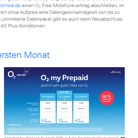
2
2
online.de
einen O
Free Mobilfunkvertrag abschließen, im
2
efert ohne Aufpreis eine Datengeschwindigkeit von bis zu
 unlimitierte Datenpaket gibt es auch beim Neuabschluss
 60 Plus-Konditionen.
ersten Monat
Angebot für Prepaid-Kunden: 50% auf die Grundgebühr im ersten