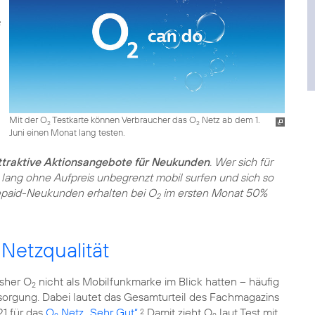
Mit der O
Testkarte können Verbraucher das O
Netz ab dem 1.
2
2
Juni einen Monat lang testen.
ttraktive Aktionsangebote für Neukunden
. Wer sich für
lang ohne Aufpreis unbegrenzt mobil surfen und sich so
paid-Neukunden erhalten bei O
im ersten Monat 50%
2
Netzqualität
isher O
nicht als Mobilfunkmarke im Blick hatten – häufig
2
rsorgung. Dabei lautet das Gesamturteil des Fachmagazins
1 für das
O
Netz „Sehr Gut“
.
Damit zieht O
laut Test mit
2