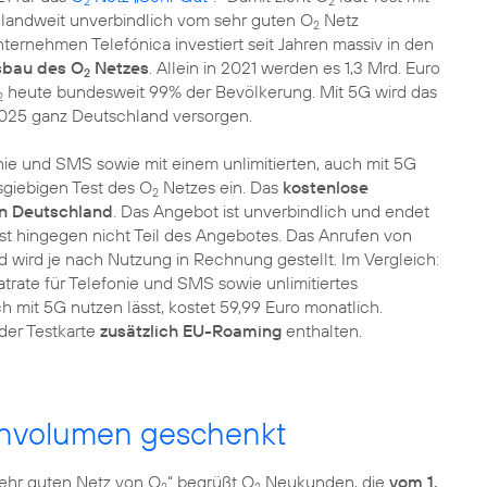
2
2
hlandweit unverbindlich vom sehr guten O
Netz
2
ernehmen Telefónica investiert seit Jahren massiv in den
bau des O
Netzes
. Allein in 2021 werden es 1,3 Mrd. Euro
2
heute bundesweit 99% der Bevölkerung. Mit 5G wird das
2
025 ganz Deutschland versorgen.
fonie und SMS sowie mit einem unlimitierten, auch mit 5G
sgiebigen Test des O
Netzes ein. Das
kostenlose
2
 in Deutschland
. Das Angebot ist unverbindlich und endet
st hingegen nicht Teil des Angebotes. Das Anrufen von
wird je nach Nutzung in Rechnung gestellt. Im Vergleich:
atrate für Telefonie und SMS sowie unlimitiertes
h mit 5G nutzen lässt, kostet 59,99 Euro monatlich.
 der Testkarte
zusätzlich EU-Roaming
enthalten.
nvolumen geschenkt
hr guten Netz von O
“ begrüßt O
Neukunden, die
vom 1.