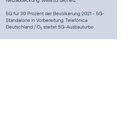
Netzabdeckung:
www.o2.de/netz
5G für 30 Prozent der Bevölkerung 2021 - 5G-
Standalone in Vorbereitung:
Telefónica
Deutschland / O
startet 5G-Ausbauturbo
2