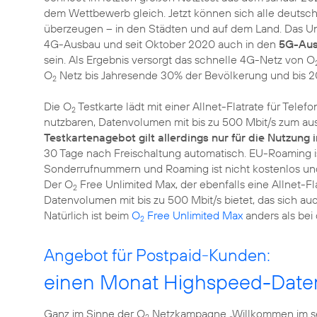
dem Wettbewerb gleich. Jetzt können sich alle deutsc
überzeugen – in den Städten und auf dem Land. Das Unt
4G-Ausbau und seit Oktober 2020 auch in den
5G-Aus
sein. Als Ergebnis versorgt das schnelle 4G-Netz von O
O
Netz bis Jahresende 30% der Bevölkerung und bis 2
2
Die O
Testkarte lädt mit einer Allnet-Flatrate für Tele
2
nutzbaren, Datenvolumen mit bis zu 500 Mbit/s zum au
Testkartenagebot gilt allerdings nur für die Nutzung
30 Tage nach Freischaltung automatisch. EU-Roaming i
Sonderrufnummern und Roaming ist nicht kostenlos und 
Der O
Free Unlimited Max, der ebenfalls eine Allnet-Fl
2
Datenvolumen mit bis zu 500 Mbit/s bietet, das sich auc
Natürlich ist beim
O
Free Unlimited Max
anders als bei
2
Angebot für Postpaid-Kunden:
einen Monat Highspeed-Date
Ganz im Sinne der O
Netzkampagne „Willkommen im se